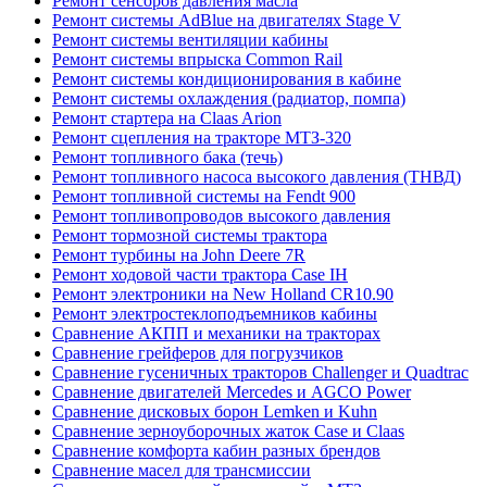
Ремонт сенсоров давления масла
Ремонт системы AdBlue на двигателях Stage V
Ремонт системы вентиляции кабины
Ремонт системы впрыска Common Rail
Ремонт системы кондиционирования в кабине
Ремонт системы охлаждения (радиатор, помпа)
Ремонт стартера на Claas Arion
Ремонт сцепления на тракторе МТЗ-320
Ремонт топливного бака (течь)
Ремонт топливного насоса высокого давления (ТНВД)
Ремонт топливной системы на Fendt 900
Ремонт топливопроводов высокого давления
Ремонт тормозной системы трактора
Ремонт турбины на John Deere 7R
Ремонт ходовой части трактора Case IH
Ремонт электроники на New Holland CR10.90
Ремонт электростеклоподъемников кабины
Сравнение АКПП и механики на тракторах
Сравнение грейферов для погрузчиков
Сравнение гусеничных тракторов Challenger и Quadtrac
Сравнение двигателей Mercedes и AGCO Power
Сравнение дисковых борон Lemken и Kuhn
Сравнение зерноуборочных жаток Case и Claas
Сравнение комфорта кабин разных брендов
Сравнение масел для трансмиссии