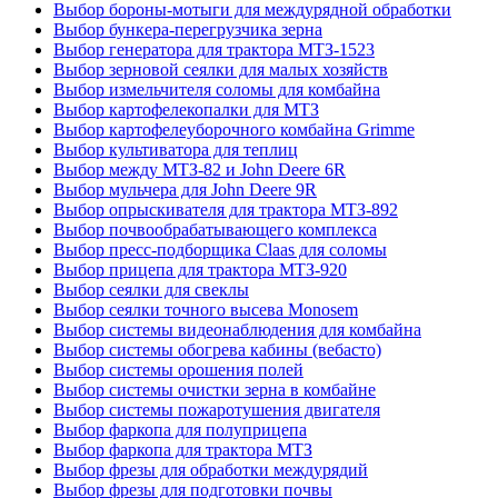
Выбор бороны-мотыги для междурядной обработки
Выбор бункера-перегрузчика зерна
Выбор генератора для трактора МТЗ-1523
Выбор зерновой сеялки для малых хозяйств
Выбор измельчителя соломы для комбайна
Выбор картофелекопалки для МТЗ
Выбор картофелеуборочного комбайна Grimme
Выбор культиватора для теплиц
Выбор между МТЗ-82 и John Deere 6R
Выбор мульчера для John Deere 9R
Выбор опрыскивателя для трактора МТЗ-892
Выбор почвообрабатывающего комплекса
Выбор пресс-подборщика Claas для соломы
Выбор прицепа для трактора МТЗ-920
Выбор сеялки для свеклы
Выбор сеялки точного высева Monosem
Выбор системы видеонаблюдения для комбайна
Выбор системы обогрева кабины (вебасто)
Выбор системы орошения полей
Выбор системы очистки зерна в комбайне
Выбор системы пожаротушения двигателя
Выбор фаркопа для полуприцепа
Выбор фаркопа для трактора МТЗ
Выбор фрезы для обработки междурядий
Выбор фрезы для подготовки почвы