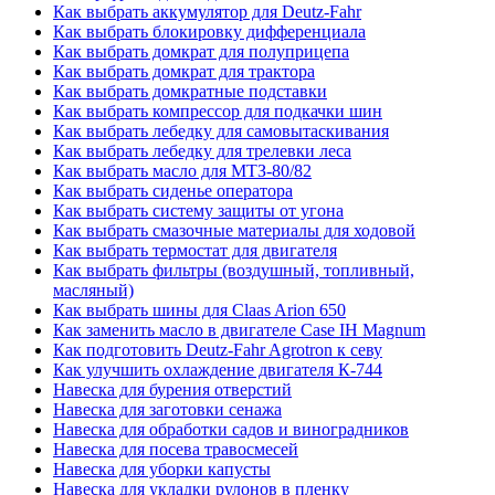
Как выбрать аккумулятор для Deutz-Fahr
Как выбрать блокировку дифференциала
Как выбрать домкрат для полуприцепа
Как выбрать домкрат для трактора
Как выбрать домкратные подставки
Как выбрать компрессор для подкачки шин
Как выбрать лебедку для самовытаскивания
Как выбрать лебедку для трелевки леса
Как выбрать масло для МТЗ-80/82
Как выбрать сиденье оператора
Как выбрать систему защиты от угона
Как выбрать смазочные материалы для ходовой
Как выбрать термостат для двигателя
Как выбрать фильтры (воздушный, топливный,
масляный)
Как выбрать шины для Claas Arion 650
Как заменить масло в двигателе Case IH Magnum
Как подготовить Deutz-Fahr Agrotron к севу
Как улучшить охлаждение двигателя К-744
Навеска для бурения отверстий
Навеска для заготовки сенажа
Навеска для обработки садов и виноградников
Навеска для посева травосмесей
Навеска для уборки капусты
Навеска для укладки рулонов в пленку