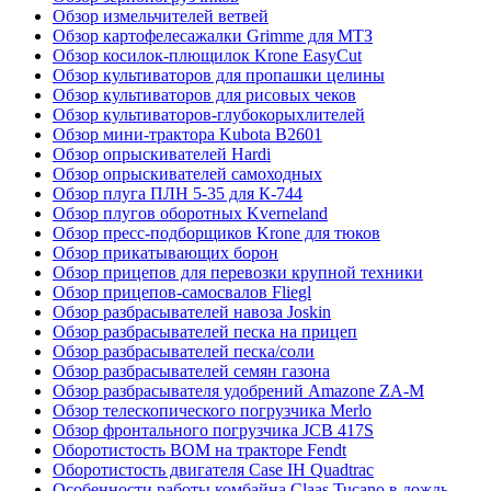
Обзор измельчителей ветвей
Обзор картофелесажалки Grimme для МТЗ
Обзор косилок-плющилок Krone EasyCut
Обзор культиваторов для пропашки целины
Обзор культиваторов для рисовых чеков
Обзор культиваторов-глубокорыхлителей
Обзор мини-трактора Kubota B2601
Обзор опрыскивателей Hardi
Обзор опрыскивателей самоходных
Обзор плуга ПЛН 5-35 для К-744
Обзор плугов оборотных Kverneland
Обзор пресс-подборщиков Krone для тюков
Обзор прикатывающих борон
Обзор прицепов для перевозки крупной техники
Обзор прицепов-самосвалов Fliegl
Обзор разбрасывателей навоза Joskin
Обзор разбрасывателей песка на прицеп
Обзор разбрасывателей песка/соли
Обзор разбрасывателей семян газона
Обзор разбрасывателя удобрений Amazone ZA-M
Обзор телескопического погрузчика Merlo
Обзор фронтального погрузчика JCB 417S
Оборотистость ВОМ на тракторе Fendt
Оборотистость двигателя Case IH Quadtrac
Особенности работы комбайна Claas Tucano в дождь