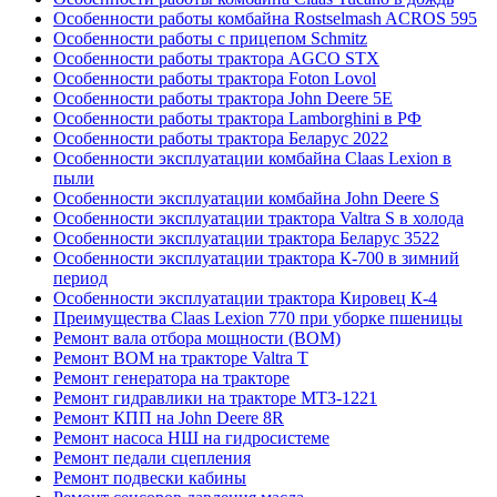
Особенности работы комбайна Rostselmash ACROS 595
Особенности работы с прицепом Schmitz
Особенности работы трактора AGCO STX
Особенности работы трактора Foton Lovol
Особенности работы трактора John Deere 5E
Особенности работы трактора Lamborghini в РФ
Особенности работы трактора Беларус 2022
Особенности эксплуатации комбайна Claas Lexion в
пыли
Особенности эксплуатации комбайна John Deere S
Особенности эксплуатации трактора Valtra S в холода
Особенности эксплуатации трактора Беларус 3522
Особенности эксплуатации трактора К-700 в зимний
период
Особенности эксплуатации трактора Кировец К-4
Преимущества Claas Lexion 770 при уборке пшеницы
Ремонт вала отбора мощности (ВОМ)
Ремонт ВОМ на тракторе Valtra T
Ремонт генератора на тракторе
Ремонт гидравлики на тракторе МТЗ-1221
Ремонт КПП на John Deere 8R
Ремонт насоса НШ на гидросистеме
Ремонт педали сцепления
Ремонт подвески кабины