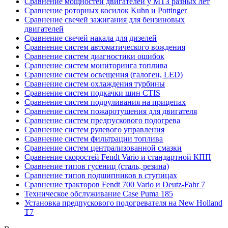
Сравнение мощностей двигателей у МТЗ разных лет
Сравнение роторных косилок Kuhn и Pottinger
Сравнение свечей зажигания для бензиновых
двигателей
Сравнение свечей накала для дизелей
Сравнение систем автоматического вождения
Сравнение систем диагностики ошибок
Сравнение систем мониторинга топлива
Сравнение систем освещения (галоген, LED)
Сравнение систем охлаждения турбины
Сравнение систем подкачки шин CTIS
Сравнение систем подруливания на прицепах
Сравнение систем пожаротушения для двигателя
Сравнение систем предпускового подогрева
Сравнение систем рулевого управления
Сравнение систем фильтрации топлива
Сравнение систем централизованной смазки
Сравнение скоростей Fendt Vario и стандартной КПП
Сравнение типов гусениц (сталь, резина)
Сравнение типов подшипников в ступицах
Сравнение тракторов Fendt 700 Vario и Deutz-Fahr 7
Техническое обслуживание Case Puma 185
Установка предпускового подогревателя на New Holland
T7