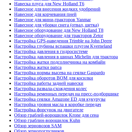
Навеска плуга для New Holland T6
Навесное для внесения жидких удобрений
Навесное для корчевания пней
Навесное для мини-тракторов Yanmar
Навесное для уборки снега (отвал, щетка)
Навесное оборудование для New Holland T8
Навесное оборудование для тракторов Zetor
Настройка GPS-наведения Trimble на John Deere
Настройка глубины вспашки плугом Kverneland
Настройка давления в гидросистеме
Настройка давления в шинах Michelin для трактора
Настройка жатки подсолнечника на комбайн
Настройка жатки рапса
Настройка нормы высева на сеялке Gaspardo
Настройка оборотов ВОМ для косилки
Настройка работы задней навески
Настройка развала-схождения колес
Настройка ременных передач на пресс-подборщике
Настройка сеялки Amazone ED для кукурузы
Настройка уровня масла в коробке передач
Настройка форсунок на двигателе
Обзор граблей-ворошилок Krone для сена
Обзор граблин-ворошилок Kuhn
Обзор зерновозов SAM
Обзор зернопогрузчиков