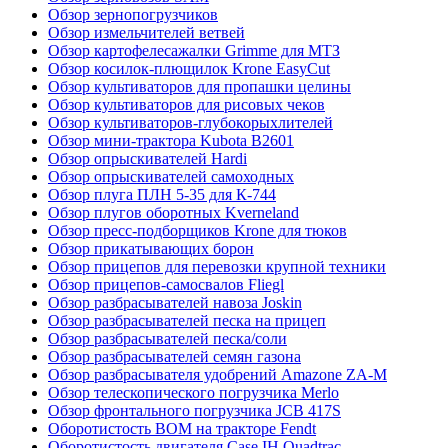
Обзор зернопогрузчиков
Обзор измельчителей ветвей
Обзор картофелесажалки Grimme для МТЗ
Обзор косилок-плющилок Krone EasyCut
Обзор культиваторов для пропашки целины
Обзор культиваторов для рисовых чеков
Обзор культиваторов-глубокорыхлителей
Обзор мини-трактора Kubota B2601
Обзор опрыскивателей Hardi
Обзор опрыскивателей самоходных
Обзор плуга ПЛН 5-35 для К-744
Обзор плугов оборотных Kverneland
Обзор пресс-подборщиков Krone для тюков
Обзор прикатывающих борон
Обзор прицепов для перевозки крупной техники
Обзор прицепов-самосвалов Fliegl
Обзор разбрасывателей навоза Joskin
Обзор разбрасывателей песка на прицеп
Обзор разбрасывателей песка/соли
Обзор разбрасывателей семян газона
Обзор разбрасывателя удобрений Amazone ZA-M
Обзор телескопического погрузчика Merlo
Обзор фронтального погрузчика JCB 417S
Оборотистость ВОМ на тракторе Fendt
Оборотистость двигателя Case IH Quadtrac