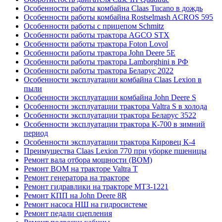
Особенности работы комбайна Claas Tucano в дождь
Особенности работы комбайна Rostselmash ACROS 595
Особенности работы с прицепом Schmitz
Особенности работы трактора AGCO STX
Особенности работы трактора Foton Lovol
Особенности работы трактора John Deere 5E
Особенности работы трактора Lamborghini в РФ
Особенности работы трактора Беларус 2022
Особенности эксплуатации комбайна Claas Lexion в
пыли
Особенности эксплуатации комбайна John Deere S
Особенности эксплуатации трактора Valtra S в холода
Особенности эксплуатации трактора Беларус 3522
Особенности эксплуатации трактора К-700 в зимний
период
Особенности эксплуатации трактора Кировец К-4
Преимущества Claas Lexion 770 при уборке пшеницы
Ремонт вала отбора мощности (ВОМ)
Ремонт ВОМ на тракторе Valtra T
Ремонт генератора на тракторе
Ремонт гидравлики на тракторе МТЗ-1221
Ремонт КПП на John Deere 8R
Ремонт насоса НШ на гидросистеме
Ремонт педали сцепления