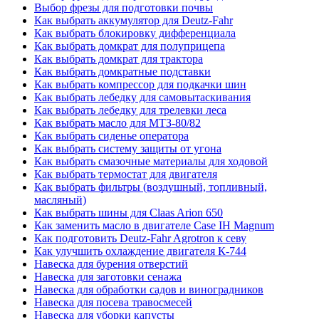
Выбор фрезы для подготовки почвы
Как выбрать аккумулятор для Deutz-Fahr
Как выбрать блокировку дифференциала
Как выбрать домкрат для полуприцепа
Как выбрать домкрат для трактора
Как выбрать домкратные подставки
Как выбрать компрессор для подкачки шин
Как выбрать лебедку для самовытаскивания
Как выбрать лебедку для трелевки леса
Как выбрать масло для МТЗ-80/82
Как выбрать сиденье оператора
Как выбрать систему защиты от угона
Как выбрать смазочные материалы для ходовой
Как выбрать термостат для двигателя
Как выбрать фильтры (воздушный, топливный,
масляный)
Как выбрать шины для Claas Arion 650
Как заменить масло в двигателе Case IH Magnum
Как подготовить Deutz-Fahr Agrotron к севу
Как улучшить охлаждение двигателя К-744
Навеска для бурения отверстий
Навеска для заготовки сенажа
Навеска для обработки садов и виноградников
Навеска для посева травосмесей
Навеска для уборки капусты