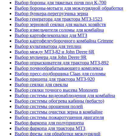
Выбор бороны для тяжелых почв под К-700
Выбор бороны-мотыги для междурядной обработки
Выбор бункера-перегрузчика зерна
Выбор генератора для трактора МТЗ-1523
Выбор зерновой сеялки для малых хозяйств
Выбор измельчителя соломы для комбайна
Выбор картофелекопалки для МТЗ
Выбор картофелеуборочного комбайна Grimme
Выбор культиватора для теплиц
Выбор между МТЗ-82 и John Deere 6R
Выбор мульчера для John Deere 9R
Выбор опрыскивателя для трактора МТЗ-892
Выбор почвообрабатывающего комплекса
Выбор пресс-подборщика Claas для соломы
Выбор прицепа для трактора МТЗ-920
Выбор сеялки для свеклы
Выбор сеялки точного высева Monosem
Выбор системы видеонаблюдения для комбайна
Выбор системы обогрева кабины (вебасто)
Выбор системы орошения полей
Выбор системы очистки зерна в комбайне
Выбор системы пожаротушения двигателя
Выбор фаркопа для полуприцепа
Выбор фаркопа для трактора МТЗ
Выбор фрезы для обработки междурядий