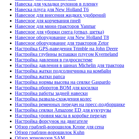
Навеска для укладки рулонов в пленку
Навеска плуга для New Holland T6
Навесное для внесения жидких удобрений
Навесное для корчевания пней
Навесное для мини-тракторов Yanmar
Навесное для уборки снега (отвал, щетка)
Навесное оборудование для New Holland T8
Навесное оборудование для тракторов Zetor
Настройка GPS-наведения Trimble на John Deere
Настройка глубины вспашки плугом Kverneland
Настройка давления в гидросистеме
Настройка давления в шинах Michelin для трактора
Настройка жатки подсолнечника на комбайн
Настройка жатки рапса
Настройка нормы высева на сеялке Gaspardo
Настройка оборотов ВОМ для косилки
Настройка работы задней навески
Настройка развала-схождения колес
Настройка ременных передач на пресс-подборщике
Настройка сеялки Amazone ED для кукурузы
Настройка уровня масла в коробке передач
Настройка форсунок на двигателе
Обзор граблей-ворошилок Krone для сена
Обзор граблин-ворошилок Kuhn
Обзор зерновозов SAM