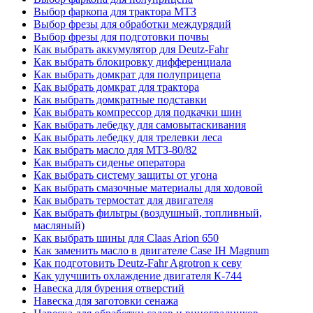
Выбор фаркопа для трактора МТЗ
Выбор фрезы для обработки междурядий
Выбор фрезы для подготовки почвы
Как выбрать аккумулятор для Deutz-Fahr
Как выбрать блокировку дифференциала
Как выбрать домкрат для полуприцепа
Как выбрать домкрат для трактора
Как выбрать домкратные подставки
Как выбрать компрессор для подкачки шин
Как выбрать лебедку для самовытаскивания
Как выбрать лебедку для трелевки леса
Как выбрать масло для МТЗ-80/82
Как выбрать сиденье оператора
Как выбрать систему защиты от угона
Как выбрать смазочные материалы для ходовой
Как выбрать термостат для двигателя
Как выбрать фильтры (воздушный, топливный,
масляный)
Как выбрать шины для Claas Arion 650
Как заменить масло в двигателе Case IH Magnum
Как подготовить Deutz-Fahr Agrotron к севу
Как улучшить охлаждение двигателя К-744
Навеска для бурения отверстий
Навеска для заготовки сенажа