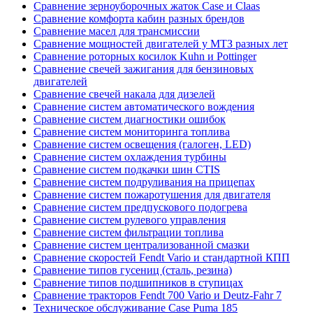
Сравнение зерноуборочных жаток Case и Claas
Сравнение комфорта кабин разных брендов
Сравнение масел для трансмиссии
Сравнение мощностей двигателей у МТЗ разных лет
Сравнение роторных косилок Kuhn и Pottinger
Сравнение свечей зажигания для бензиновых
двигателей
Сравнение свечей накала для дизелей
Сравнение систем автоматического вождения
Сравнение систем диагностики ошибок
Сравнение систем мониторинга топлива
Сравнение систем освещения (галоген, LED)
Сравнение систем охлаждения турбины
Сравнение систем подкачки шин CTIS
Сравнение систем подруливания на прицепах
Сравнение систем пожаротушения для двигателя
Сравнение систем предпускового подогрева
Сравнение систем рулевого управления
Сравнение систем фильтрации топлива
Сравнение систем централизованной смазки
Сравнение скоростей Fendt Vario и стандартной КПП
Сравнение типов гусениц (сталь, резина)
Сравнение типов подшипников в ступицах
Сравнение тракторов Fendt 700 Vario и Deutz-Fahr 7
Техническое обслуживание Case Puma 185