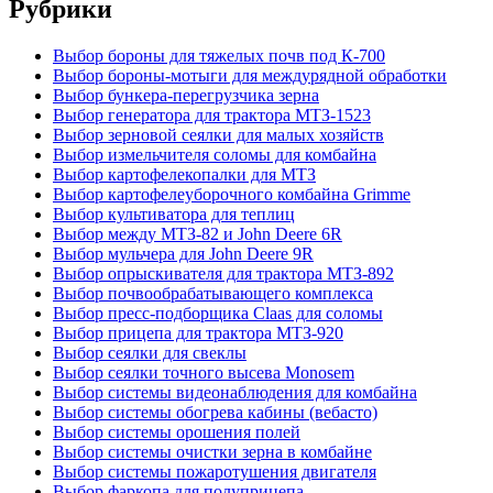
Рубрики
Выбор бороны для тяжелых почв под К-700
Выбор бороны-мотыги для междурядной обработки
Выбор бункера-перегрузчика зерна
Выбор генератора для трактора МТЗ-1523
Выбор зерновой сеялки для малых хозяйств
Выбор измельчителя соломы для комбайна
Выбор картофелекопалки для МТЗ
Выбор картофелеуборочного комбайна Grimme
Выбор культиватора для теплиц
Выбор между МТЗ-82 и John Deere 6R
Выбор мульчера для John Deere 9R
Выбор опрыскивателя для трактора МТЗ-892
Выбор почвообрабатывающего комплекса
Выбор пресс-подборщика Claas для соломы
Выбор прицепа для трактора МТЗ-920
Выбор сеялки для свеклы
Выбор сеялки точного высева Monosem
Выбор системы видеонаблюдения для комбайна
Выбор системы обогрева кабины (вебасто)
Выбор системы орошения полей
Выбор системы очистки зерна в комбайне
Выбор системы пожаротушения двигателя
Выбор фаркопа для полуприцепа