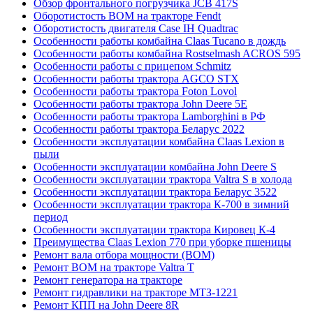
Обзор фронтального погрузчика JCB 417S
Оборотистость ВОМ на тракторе Fendt
Оборотистость двигателя Case IH Quadtrac
Особенности работы комбайна Claas Tucano в дождь
Особенности работы комбайна Rostselmash ACROS 595
Особенности работы с прицепом Schmitz
Особенности работы трактора AGCO STX
Особенности работы трактора Foton Lovol
Особенности работы трактора John Deere 5E
Особенности работы трактора Lamborghini в РФ
Особенности работы трактора Беларус 2022
Особенности эксплуатации комбайна Claas Lexion в
пыли
Особенности эксплуатации комбайна John Deere S
Особенности эксплуатации трактора Valtra S в холода
Особенности эксплуатации трактора Беларус 3522
Особенности эксплуатации трактора К-700 в зимний
период
Особенности эксплуатации трактора Кировец К-4
Преимущества Claas Lexion 770 при уборке пшеницы
Ремонт вала отбора мощности (ВОМ)
Ремонт ВОМ на тракторе Valtra T
Ремонт генератора на тракторе
Ремонт гидравлики на тракторе МТЗ-1221
Ремонт КПП на John Deere 8R