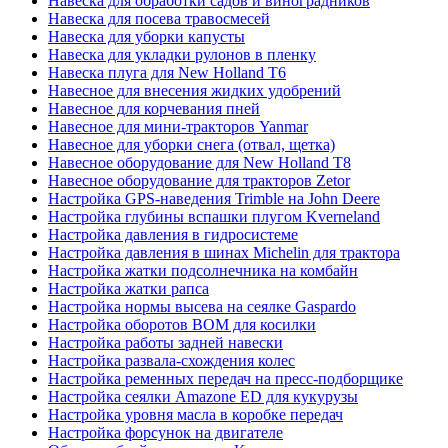
Навеска для обработки садов и виноградников
Навеска для посева травосмесей
Навеска для уборки капусты
Навеска для укладки рулонов в пленку
Навеска плуга для New Holland T6
Навесное для внесения жидких удобрений
Навесное для корчевания пней
Навесное для мини-тракторов Yanmar
Навесное для уборки снега (отвал, щетка)
Навесное оборудование для New Holland T8
Навесное оборудование для тракторов Zetor
Настройка GPS-наведения Trimble на John Deere
Настройка глубины вспашки плугом Kverneland
Настройка давления в гидросистеме
Настройка давления в шинах Michelin для трактора
Настройка жатки подсолнечника на комбайн
Настройка жатки рапса
Настройка нормы высева на сеялке Gaspardo
Настройка оборотов ВОМ для косилки
Настройка работы задней навески
Настройка развала-схождения колес
Настройка ременных передач на пресс-подборщике
Настройка сеялки Amazone ED для кукурузы
Настройка уровня масла в коробке передач
Настройка форсунок на двигателе