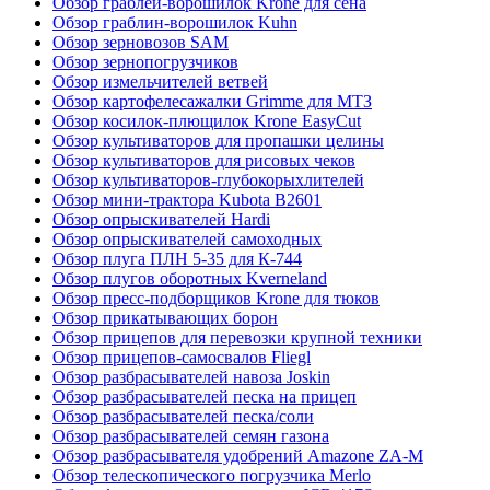
Обзор граблей-ворошилок Krone для сена
Обзор граблин-ворошилок Kuhn
Обзор зерновозов SAM
Обзор зернопогрузчиков
Обзор измельчителей ветвей
Обзор картофелесажалки Grimme для МТЗ
Обзор косилок-плющилок Krone EasyCut
Обзор культиваторов для пропашки целины
Обзор культиваторов для рисовых чеков
Обзор культиваторов-глубокорыхлителей
Обзор мини-трактора Kubota B2601
Обзор опрыскивателей Hardi
Обзор опрыскивателей самоходных
Обзор плуга ПЛН 5-35 для К-744
Обзор плугов оборотных Kverneland
Обзор пресс-подборщиков Krone для тюков
Обзор прикатывающих борон
Обзор прицепов для перевозки крупной техники
Обзор прицепов-самосвалов Fliegl
Обзор разбрасывателей навоза Joskin
Обзор разбрасывателей песка на прицеп
Обзор разбрасывателей песка/соли
Обзор разбрасывателей семян газона
Обзор разбрасывателя удобрений Amazone ZA-M
Обзор телескопического погрузчика Merlo