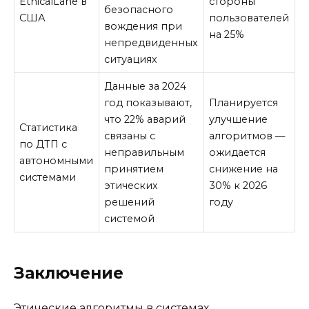
EthicalLane в
стороны
безопасного
США
пользователей
вождения при
на 25%
непредвиденных
ситуациях
Данные за 2024
год показывают,
Планируется
что 22% аварий
улучшение
Статистика
связаны с
алгоритмов —
по ДТП с
неправильным
ожидается
автономными
принятием
снижение на
системами
этических
30% к 2026
решений
году
системой
Заключение
Этические алгоритмы в системах