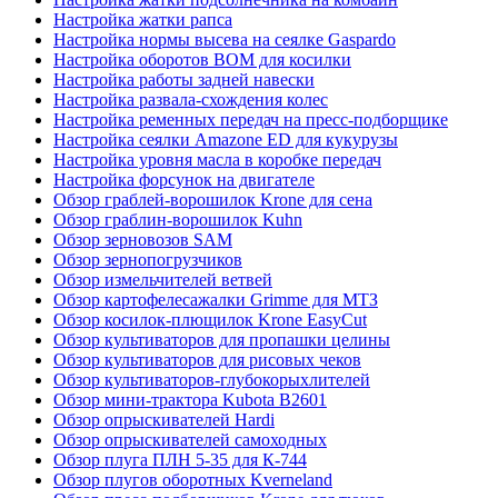
Настройка жатки рапса
Настройка нормы высева на сеялке Gaspardo
Настройка оборотов ВОМ для косилки
Настройка работы задней навески
Настройка развала-схождения колес
Настройка ременных передач на пресс-подборщике
Настройка сеялки Amazone ED для кукурузы
Настройка уровня масла в коробке передач
Настройка форсунок на двигателе
Обзор граблей-ворошилок Krone для сена
Обзор граблин-ворошилок Kuhn
Обзор зерновозов SAM
Обзор зернопогрузчиков
Обзор измельчителей ветвей
Обзор картофелесажалки Grimme для МТЗ
Обзор косилок-плющилок Krone EasyCut
Обзор культиваторов для пропашки целины
Обзор культиваторов для рисовых чеков
Обзор культиваторов-глубокорыхлителей
Обзор мини-трактора Kubota B2601
Обзор опрыскивателей Hardi
Обзор опрыскивателей самоходных
Обзор плуга ПЛН 5-35 для К-744
Обзор плугов оборотных Kverneland