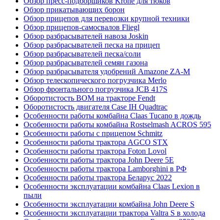
Обзор пресс-подборщиков Krone для тюков
Обзор прикатывающих борон
Обзор прицепов для перевозки крупной техники
Обзор прицепов-самосвалов Fliegl
Обзор разбрасывателей навоза Joskin
Обзор разбрасывателей песка на прицеп
Обзор разбрасывателей песка/соли
Обзор разбрасывателей семян газона
Обзор разбрасывателя удобрений Amazone ZA-M
Обзор телескопического погрузчика Merlo
Обзор фронтального погрузчика JCB 417S
Оборотистость ВОМ на тракторе Fendt
Оборотистость двигателя Case IH Quadtrac
Особенности работы комбайна Claas Tucano в дождь
Особенности работы комбайна Rostselmash ACROS 595
Особенности работы с прицепом Schmitz
Особенности работы трактора AGCO STX
Особенности работы трактора Foton Lovol
Особенности работы трактора John Deere 5E
Особенности работы трактора Lamborghini в РФ
Особенности работы трактора Беларус 2022
Особенности эксплуатации комбайна Claas Lexion в
пыли
Особенности эксплуатации комбайна John Deere S
Особенности эксплуатации трактора Valtra S в холода