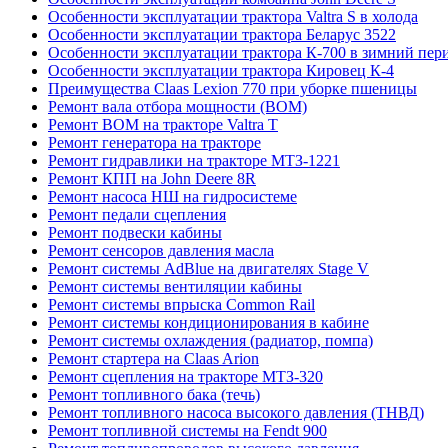
Особенности эксплуатации трактора Valtra S в холода
Особенности эксплуатации трактора Беларус 3522
Особенности эксплуатации трактора К-700 в зимний пер
Особенности эксплуатации трактора Кировец К-4
Преимущества Claas Lexion 770 при уборке пшеницы
Ремонт вала отбора мощности (ВОМ)
Ремонт ВОМ на тракторе Valtra T
Ремонт генератора на тракторе
Ремонт гидравлики на тракторе МТЗ-1221
Ремонт КПП на John Deere 8R
Ремонт насоса НШ на гидросистеме
Ремонт педали сцепления
Ремонт подвески кабины
Ремонт сенсоров давления масла
Ремонт системы AdBlue на двигателях Stage V
Ремонт системы вентиляции кабины
Ремонт системы впрыска Common Rail
Ремонт системы кондиционирования в кабине
Ремонт системы охлаждения (радиатор, помпа)
Ремонт стартера на Claas Arion
Ремонт сцепления на тракторе МТЗ-320
Ремонт топливного бака (течь)
Ремонт топливного насоса высокого давления (ТНВД)
Ремонт топливной системы на Fendt 900