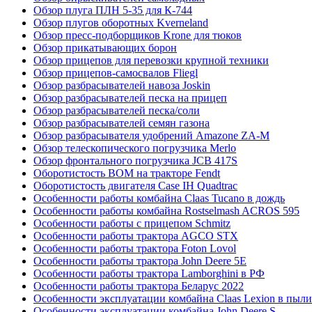
Обзор плуга ПЛН 5-35 для К-744
Обзор плугов оборотных Kverneland
Обзор пресс-подборщиков Krone для тюков
Обзор прикатывающих борон
Обзор прицепов для перевозки крупной техники
Обзор прицепов-самосвалов Fliegl
Обзор разбрасывателей навоза Joskin
Обзор разбрасывателей песка на прицеп
Обзор разбрасывателей песка/соли
Обзор разбрасывателей семян газона
Обзор разбрасывателя удобрений Amazone ZA-M
Обзор телескопического погрузчика Merlo
Обзор фронтального погрузчика JCB 417S
Оборотистость ВОМ на тракторе Fendt
Оборотистость двигателя Case IH Quadtrac
Особенности работы комбайна Claas Tucano в дождь
Особенности работы комбайна Rostselmash ACROS 595
Особенности работы с прицепом Schmitz
Особенности работы трактора AGCO STX
Особенности работы трактора Foton Lovol
Особенности работы трактора John Deere 5E
Особенности работы трактора Lamborghini в РФ
Особенности работы трактора Беларус 2022
Особенности эксплуатации комбайна Claas Lexion в пыли
Особенности эксплуатации комбайна John Deere S