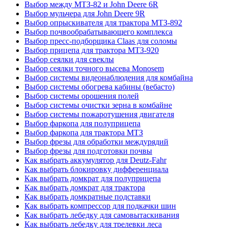
Выбор между МТЗ-82 и John Deere 6R
Выбор мульчера для John Deere 9R
Выбор опрыскивателя для трактора МТЗ-892
Выбор почвообрабатывающего комплекса
Выбор пресс-подборщика Claas для соломы
Выбор прицепа для трактора МТЗ-920
Выбор сеялки для свеклы
Выбор сеялки точного высева Monosem
Выбор системы видеонаблюдения для комбайна
Выбор системы обогрева кабины (вебасто)
Выбор системы орошения полей
Выбор системы очистки зерна в комбайне
Выбор системы пожаротушения двигателя
Выбор фаркопа для полуприцепа
Выбор фаркопа для трактора МТЗ
Выбор фрезы для обработки междурядий
Выбор фрезы для подготовки почвы
Как выбрать аккумулятор для Deutz-Fahr
Как выбрать блокировку дифференциала
Как выбрать домкрат для полуприцепа
Как выбрать домкрат для трактора
Как выбрать домкратные подставки
Как выбрать компрессор для подкачки шин
Как выбрать лебедку для самовытаскивания
Как выбрать лебедку для трелевки леса