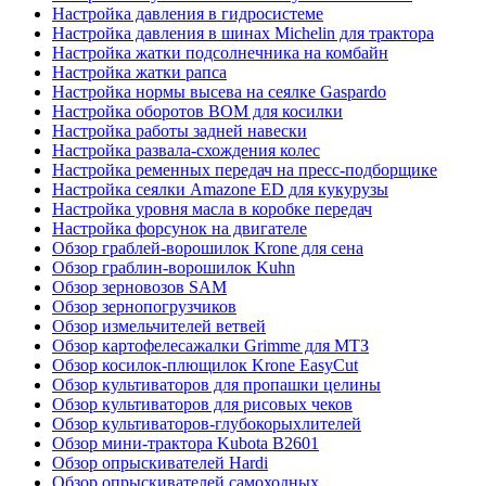
Настройка давления в гидросистеме
Настройка давления в шинах Michelin для трактора
Настройка жатки подсолнечника на комбайн
Настройка жатки рапса
Настройка нормы высева на сеялке Gaspardo
Настройка оборотов ВОМ для косилки
Настройка работы задней навески
Настройка развала-схождения колес
Настройка ременных передач на пресс-подборщике
Настройка сеялки Amazone ED для кукурузы
Настройка уровня масла в коробке передач
Настройка форсунок на двигателе
Обзор граблей-ворошилок Krone для сена
Обзор граблин-ворошилок Kuhn
Обзор зерновозов SAM
Обзор зернопогрузчиков
Обзор измельчителей ветвей
Обзор картофелесажалки Grimme для МТЗ
Обзор косилок-плющилок Krone EasyCut
Обзор культиваторов для пропашки целины
Обзор культиваторов для рисовых чеков
Обзор культиваторов-глубокорыхлителей
Обзор мини-трактора Kubota B2601
Обзор опрыскивателей Hardi
Обзор опрыскивателей самоходных