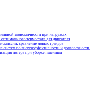
опливной экономичности при нагрузках
оптимального термостата для двигателя
ансмиссии: сравнение новых трендов.
е систем по энергоэффективности и долговечности.
мизация потерь при уборке пшеницы