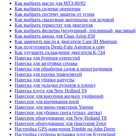
Как выбрать масло для МТЗ-80/82
Как выбрать сиденье оператора
Как выбрать систему защиты от угона
Как выбрать смазочные материалы для ходовой
Как выбрать термостат для двигателя
Как выбрать фильтры (воздушный, топливный, масляный
Как выбрать шины для Claas Arion 650
Как заменить масло в двигателе Case IH Magnum
Как подготовить Deutz-Fahr Agrotron к севу
Как улучшить охлаждение двигателя К-744
Навеска для бурения отверстий
Навеска для заготовки сенажа
Навеска для обработки садов и виноградников
Навеска для посева травосмесей
Навеска для уборки капусты
Навеска для укладки рулонов в пленку
Навеска плуга для New Holland T6
Навесное для внесения жидких удобрений
Навесное для корчевания пней
Навесное для мини-тракторов Yanmar
Навесное для уборки снега (отвал, щетка)
Навесное оборудование для New Holland T8
Навесное оборудование для тракторов Zetor
Настройка GPS-наведения Trimble на John Deere
Настройка глубины вспашки плугом Kverneland