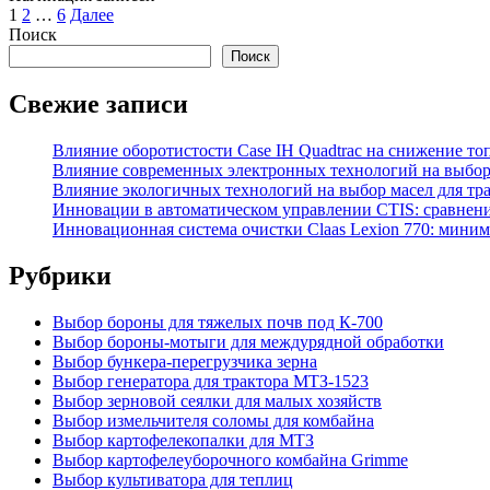
1
2
…
6
Далее
Поиск
Поиск
Свежие записи
Влияние оборотистости Case IH Quadtrac на снижение т
Влияние современных электронных технологий на выбор 
Влияние экологичных технологий на выбор масел для тр
Инновации в автоматическом управлении CTIS: сравнени
Инновационная система очистки Claas Lexion 770: мини
Рубрики
Выбор бороны для тяжелых почв под К-700
Выбор бороны-мотыги для междурядной обработки
Выбор бункера-перегрузчика зерна
Выбор генератора для трактора МТЗ-1523
Выбор зерновой сеялки для малых хозяйств
Выбор измельчителя соломы для комбайна
Выбор картофелекопалки для МТЗ
Выбор картофелеуборочного комбайна Grimme
Выбор культиватора для теплиц