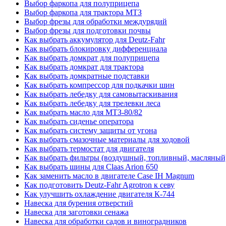
Выбор фаркопа для полуприцепа
Выбор фаркопа для трактора МТЗ
Выбор фрезы для обработки междурядий
Выбор фрезы для подготовки почвы
Как выбрать аккумулятор для Deutz-Fahr
Как выбрать блокировку дифференциала
Как выбрать домкрат для полуприцепа
Как выбрать домкрат для трактора
Как выбрать домкратные подставки
Как выбрать компрессор для подкачки шин
Как выбрать лебедку для самовытаскивания
Как выбрать лебедку для трелевки леса
Как выбрать масло для МТЗ-80/82
Как выбрать сиденье оператора
Как выбрать систему защиты от угона
Как выбрать смазочные материалы для ходовой
Как выбрать термостат для двигателя
Как выбрать фильтры (воздушный, топливный, масляный
Как выбрать шины для Claas Arion 650
Как заменить масло в двигателе Case IH Magnum
Как подготовить Deutz-Fahr Agrotron к севу
Как улучшить охлаждение двигателя К-744
Навеска для бурения отверстий
Навеска для заготовки сенажа
Навеска для обработки садов и виноградников