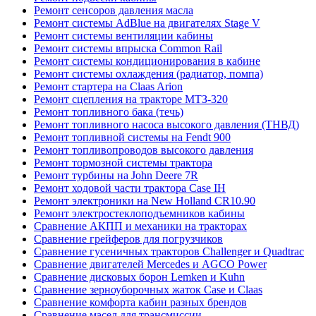
Ремонт сенсоров давления масла
Ремонт системы AdBlue на двигателях Stage V
Ремонт системы вентиляции кабины
Ремонт системы впрыска Common Rail
Ремонт системы кондиционирования в кабине
Ремонт системы охлаждения (радиатор, помпа)
Ремонт стартера на Claas Arion
Ремонт сцепления на тракторе МТЗ-320
Ремонт топливного бака (течь)
Ремонт топливного насоса высокого давления (ТНВД)
Ремонт топливной системы на Fendt 900
Ремонт топливопроводов высокого давления
Ремонт тормозной системы трактора
Ремонт турбины на John Deere 7R
Ремонт ходовой части трактора Case IH
Ремонт электроники на New Holland CR10.90
Ремонт электростеклоподъемников кабины
Сравнение АКПП и механики на тракторах
Сравнение грейферов для погрузчиков
Сравнение гусеничных тракторов Challenger и Quadtrac
Сравнение двигателей Mercedes и AGCO Power
Сравнение дисковых борон Lemken и Kuhn
Сравнение зерноуборочных жаток Case и Claas
Сравнение комфорта кабин разных брендов
Сравнение масел для трансмиссии