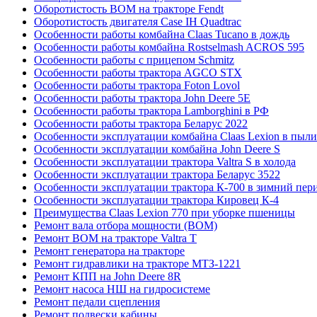
Оборотистость ВОМ на тракторе Fendt
Оборотистость двигателя Case IH Quadtrac
Особенности работы комбайна Claas Tucano в дождь
Особенности работы комбайна Rostselmash ACROS 595
Особенности работы с прицепом Schmitz
Особенности работы трактора AGCO STX
Особенности работы трактора Foton Lovol
Особенности работы трактора John Deere 5E
Особенности работы трактора Lamborghini в РФ
Особенности работы трактора Беларус 2022
Особенности эксплуатации комбайна Claas Lexion в пыли
Особенности эксплуатации комбайна John Deere S
Особенности эксплуатации трактора Valtra S в холода
Особенности эксплуатации трактора Беларус 3522
Особенности эксплуатации трактора К-700 в зимний пер
Особенности эксплуатации трактора Кировец К-4
Преимущества Claas Lexion 770 при уборке пшеницы
Ремонт вала отбора мощности (ВОМ)
Ремонт ВОМ на тракторе Valtra T
Ремонт генератора на тракторе
Ремонт гидравлики на тракторе МТЗ-1221
Ремонт КПП на John Deere 8R
Ремонт насоса НШ на гидросистеме
Ремонт педали сцепления
Ремонт подвески кабины