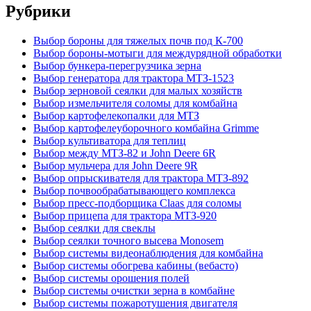
Рубрики
Выбор бороны для тяжелых почв под К-700
Выбор бороны-мотыги для междурядной обработки
Выбор бункера-перегрузчика зерна
Выбор генератора для трактора МТЗ-1523
Выбор зерновой сеялки для малых хозяйств
Выбор измельчителя соломы для комбайна
Выбор картофелекопалки для МТЗ
Выбор картофелеуборочного комбайна Grimme
Выбор культиватора для теплиц
Выбор между МТЗ-82 и John Deere 6R
Выбор мульчера для John Deere 9R
Выбор опрыскивателя для трактора МТЗ-892
Выбор почвообрабатывающего комплекса
Выбор пресс-подборщика Claas для соломы
Выбор прицепа для трактора МТЗ-920
Выбор сеялки для свеклы
Выбор сеялки точного высева Monosem
Выбор системы видеонаблюдения для комбайна
Выбор системы обогрева кабины (вебасто)
Выбор системы орошения полей
Выбор системы очистки зерна в комбайне
Выбор системы пожаротушения двигателя