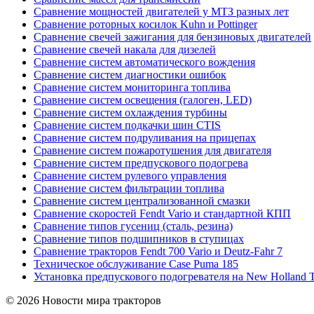
Сравнение мощностей двигателей у МТЗ разных лет
Сравнение роторных косилок Kuhn и Pottinger
Сравнение свечей зажигания для бензиновых двигателей
Сравнение свечей накала для дизелей
Сравнение систем автоматического вождения
Сравнение систем диагностики ошибок
Сравнение систем мониторинга топлива
Сравнение систем освещения (галоген, LED)
Сравнение систем охлаждения турбины
Сравнение систем подкачки шин CTIS
Сравнение систем подруливания на прицепах
Сравнение систем пожаротушения для двигателя
Сравнение систем предпускового подогрева
Сравнение систем рулевого управления
Сравнение систем фильтрации топлива
Сравнение систем централизованной смазки
Сравнение скоростей Fendt Vario и стандартной КПП
Сравнение типов гусениц (сталь, резина)
Сравнение типов подшипников в ступицах
Сравнение тракторов Fendt 700 Vario и Deutz-Fahr 7
Техническое обслуживание Case Puma 185
Установка предпускового подогревателя на New Holland 
© 2026 Новости мира тракторов