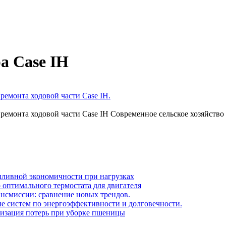
а Case IH
емонта ходовой части Case IH.
емонта ходовой части Case IH Современное сельское хозяйство
опливной экономичности при нагрузках
оптимального термостата для двигателя
ансмиссии: сравнение новых трендов.
е систем по энергоэффективности и долговечности.
мизация потерь при уборке пшеницы