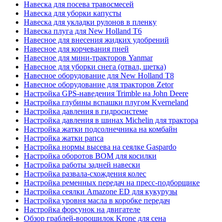
Навеска для посева травосмесей
Навеска для уборки капусты
Навеска для укладки рулонов в пленку
Навеска плуга для New Holland T6
Навесное для внесения жидких удобрений
Навесное для корчевания пней
Навесное для мини-тракторов Yanmar
Навесное для уборки снега (отвал, щетка)
Навесное оборудование для New Holland T8
Навесное оборудование для тракторов Zetor
Настройка GPS-наведения Trimble на John Deere
Настройка глубины вспашки плугом Kverneland
Настройка давления в гидросистеме
Настройка давления в шинах Michelin для трактора
Настройка жатки подсолнечника на комбайн
Настройка жатки рапса
Настройка нормы высева на сеялке Gaspardo
Настройка оборотов ВОМ для косилки
Настройка работы задней навески
Настройка развала-схождения колес
Настройка ременных передач на пресс-подборщике
Настройка сеялки Amazone ED для кукурузы
Настройка уровня масла в коробке передач
Настройка форсунок на двигателе
Обзор граблей-ворошилок Krone для сена