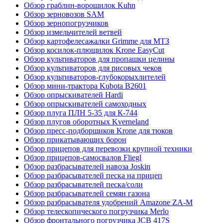
Обзор граблин-ворошилок Kuhn
Обзор зерновозов SAM
Обзор зернопогрузчиков
Обзор измельчителей ветвей
Обзор картофелесажалки Grimme для МТЗ
Обзор косилок-плющилок Krone EasyCut
Обзор культиваторов для пропашки целины
Обзор культиваторов для рисовых чеков
Обзор культиваторов-глубокорыхлителей
Обзор мини-трактора Kubota B2601
Обзор опрыскивателей Hardi
Обзор опрыскивателей самоходных
Обзор плуга ПЛН 5-35 для К-744
Обзор плугов оборотных Kverneland
Обзор пресс-подборщиков Krone для тюков
Обзор прикатывающих борон
Обзор прицепов для перевозки крупной техники
Обзор прицепов-самосвалов Fliegl
Обзор разбрасывателей навоза Joskin
Обзор разбрасывателей песка на прицеп
Обзор разбрасывателей песка/соли
Обзор разбрасывателей семян газона
Обзор разбрасывателя удобрений Amazone ZA-M
Обзор телескопического погрузчика Merlo
Обзор фронтального погрузчика JCB 417S