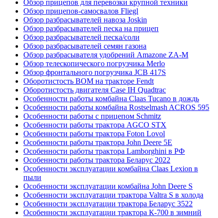
Обзор прицепов для перевозки крупной техники
Обзор прицепов-самосвалов Fliegl
Обзор разбрасывателей навоза Joskin
Обзор разбрасывателей песка на прицеп
Обзор разбрасывателей песка/соли
Обзор разбрасывателей семян газона
Обзор разбрасывателя удобрений Amazone ZA-M
Обзор телескопического погрузчика Merlo
Обзор фронтального погрузчика JCB 417S
Оборотистость ВОМ на тракторе Fendt
Оборотистость двигателя Case IH Quadtrac
Особенности работы комбайна Claas Tucano в дождь
Особенности работы комбайна Rostselmash ACROS 595
Особенности работы с прицепом Schmitz
Особенности работы трактора AGCO STX
Особенности работы трактора Foton Lovol
Особенности работы трактора John Deere 5E
Особенности работы трактора Lamborghini в РФ
Особенности работы трактора Беларус 2022
Особенности эксплуатации комбайна Claas Lexion в
пыли
Особенности эксплуатации комбайна John Deere S
Особенности эксплуатации трактора Valtra S в холода
Особенности эксплуатации трактора Беларус 3522
Особенности эксплуатации трактора К-700 в зимний