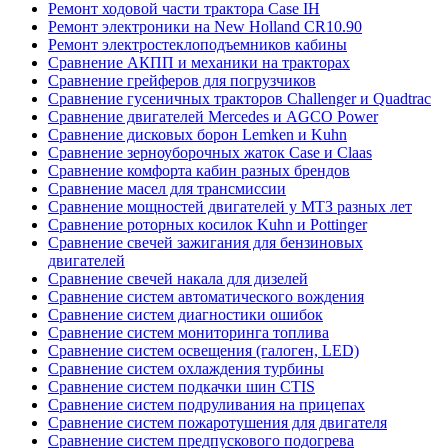
Ремонт ходовой части трактора Case IH
Ремонт электроники на New Holland CR10.90
Ремонт электростеклоподъемников кабины
Сравнение АКПП и механики на тракторах
Сравнение грейферов для погрузчиков
Сравнение гусеничных тракторов Challenger и Quadtrac
Сравнение двигателей Mercedes и AGCO Power
Сравнение дисковых борон Lemken и Kuhn
Сравнение зерноуборочных жаток Case и Claas
Сравнение комфорта кабин разных брендов
Сравнение масел для трансмиссии
Сравнение мощностей двигателей у МТЗ разных лет
Сравнение роторных косилок Kuhn и Pottinger
Сравнение свечей зажигания для бензиновых
двигателей
Сравнение свечей накала для дизелей
Сравнение систем автоматического вождения
Сравнение систем диагностики ошибок
Сравнение систем мониторинга топлива
Сравнение систем освещения (галоген, LED)
Сравнение систем охлаждения турбины
Сравнение систем подкачки шин CTIS
Сравнение систем подруливания на прицепах
Сравнение систем пожаротушения для двигателя
Сравнение систем предпускового подогрева