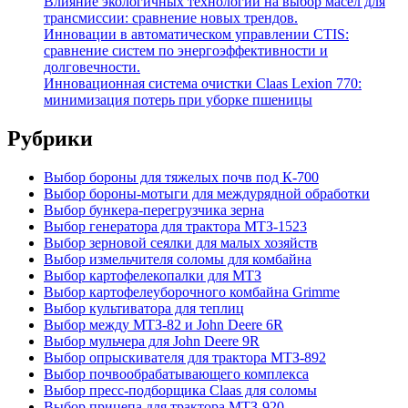
Влияние экологичных технологий на выбор масел для
трансмиссии: сравнение новых трендов.
Инновации в автоматическом управлении CTIS:
сравнение систем по энергоэффективности и
долговечности.
Инновационная система очистки Claas Lexion 770:
минимизация потерь при уборке пшеницы
Рубрики
Выбор бороны для тяжелых почв под К-700
Выбор бороны-мотыги для междурядной обработки
Выбор бункера-перегрузчика зерна
Выбор генератора для трактора МТЗ-1523
Выбор зерновой сеялки для малых хозяйств
Выбор измельчителя соломы для комбайна
Выбор картофелекопалки для МТЗ
Выбор картофелеуборочного комбайна Grimme
Выбор культиватора для теплиц
Выбор между МТЗ-82 и John Deere 6R
Выбор мульчера для John Deere 9R
Выбор опрыскивателя для трактора МТЗ-892
Выбор почвообрабатывающего комплекса
Выбор пресс-подборщика Claas для соломы
Выбор прицепа для трактора МТЗ-920