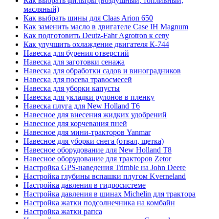
Как выбрать фильтры (воздушный, топливный,
масляный)
Как выбрать шины для Claas Arion 650
Как заменить масло в двигателе Case IH Magnum
Как подготовить Deutz-Fahr Agrotron к севу
Как улучшить охлаждение двигателя К-744
Навеска для бурения отверстий
Навеска для заготовки сенажа
Навеска для обработки садов и виноградников
Навеска для посева травосмесей
Навеска для уборки капусты
Навеска для укладки рулонов в пленку
Навеска плуга для New Holland T6
Навесное для внесения жидких удобрений
Навесное для корчевания пней
Навесное для мини-тракторов Yanmar
Навесное для уборки снега (отвал, щетка)
Навесное оборудование для New Holland T8
Навесное оборудование для тракторов Zetor
Настройка GPS-наведения Trimble на John Deere
Настройка глубины вспашки плугом Kverneland
Настройка давления в гидросистеме
Настройка давления в шинах Michelin для трактора
Настройка жатки подсолнечника на комбайн
Настройка жатки рапса