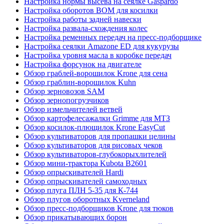
Настройка нормы высева на сеялке Gaspardo
Настройка оборотов ВОМ для косилки
Настройка работы задней навески
Настройка развала-схождения колес
Настройка ременных передач на пресс-подборщике
Настройка сеялки Amazone ED для кукурузы
Настройка уровня масла в коробке передач
Настройка форсунок на двигателе
Обзор граблей-ворошилок Krone для сена
Обзор граблин-ворошилок Kuhn
Обзор зерновозов SAM
Обзор зернопогрузчиков
Обзор измельчителей ветвей
Обзор картофелесажалки Grimme для МТЗ
Обзор косилок-плющилок Krone EasyCut
Обзор культиваторов для пропашки целины
Обзор культиваторов для рисовых чеков
Обзор культиваторов-глубокорыхлителей
Обзор мини-трактора Kubota B2601
Обзор опрыскивателей Hardi
Обзор опрыскивателей самоходных
Обзор плуга ПЛН 5-35 для К-744
Обзор плугов оборотных Kverneland
Обзор пресс-подборщиков Krone для тюков
Обзор прикатывающих борон