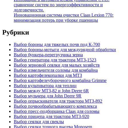
сравнение систем по энергоэффективности и
долговечности.
Инновационная система очистки Claas Lexion 770:
минимизация потерь при уборке пшеницы
Рубрики
Выбор бороны для тяжелых почв под К-700
Выбор бороны-мотыги для междурядной обработки
Выбор бункера-перегрузчика зерна
Выбор генератора для трактора МТЗ-1523
Выбор зерновой сеялки для малых хозяйств
Выбор измельчителя соломы для комбайна
Выбор картофелекопалки для МТЗ
Выбор картофелеуборочного комбайна Grimme
Выбор культиватора для теплиц
Выбор между МТЗ-82 и John Deere 6R
Выбор мульчера для John Deere 9R
Выбор опрыскивателя для трактора МТЗ-892
Выбор почвообрабатывающего комплекса
Выбор пресс-подборщика Claas для соломы
Выбор прицепа для трактора МТЗ-920
Выбор сеялки для свеклы
Выбор сеялки точного высева Monosem