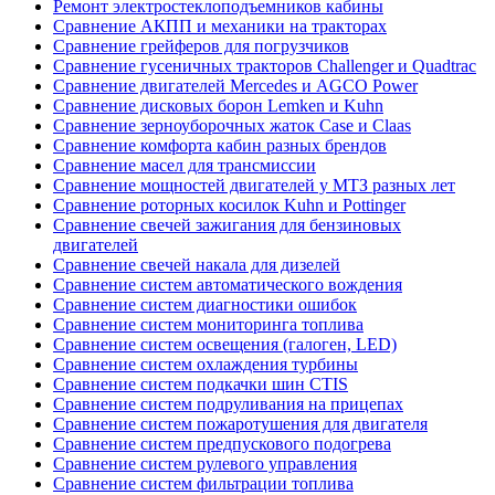
Ремонт электростеклоподъемников кабины
Сравнение АКПП и механики на тракторах
Сравнение грейферов для погрузчиков
Сравнение гусеничных тракторов Challenger и Quadtrac
Сравнение двигателей Mercedes и AGCO Power
Сравнение дисковых борон Lemken и Kuhn
Сравнение зерноуборочных жаток Case и Claas
Сравнение комфорта кабин разных брендов
Сравнение масел для трансмиссии
Сравнение мощностей двигателей у МТЗ разных лет
Сравнение роторных косилок Kuhn и Pottinger
Сравнение свечей зажигания для бензиновых
двигателей
Сравнение свечей накала для дизелей
Сравнение систем автоматического вождения
Сравнение систем диагностики ошибок
Сравнение систем мониторинга топлива
Сравнение систем освещения (галоген, LED)
Сравнение систем охлаждения турбины
Сравнение систем подкачки шин CTIS
Сравнение систем подруливания на прицепах
Сравнение систем пожаротушения для двигателя
Сравнение систем предпускового подогрева
Сравнение систем рулевого управления
Сравнение систем фильтрации топлива