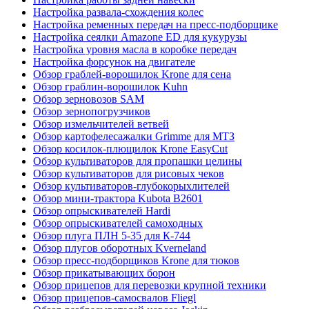
Настройка развала-схождения колес
Настройка ременных передач на пресс-подборщике
Настройка сеялки Amazone ED для кукурузы
Настройка уровня масла в коробке передач
Настройка форсунок на двигателе
Обзор граблей-ворошилок Krone для сена
Обзор граблин-ворошилок Kuhn
Обзор зерновозов SAM
Обзор зернопогрузчиков
Обзор измельчителей ветвей
Обзор картофелесажалки Grimme для МТЗ
Обзор косилок-плющилок Krone EasyCut
Обзор культиваторов для пропашки целины
Обзор культиваторов для рисовых чеков
Обзор культиваторов-глубокорыхлителей
Обзор мини-трактора Kubota B2601
Обзор опрыскивателей Hardi
Обзор опрыскивателей самоходных
Обзор плуга ПЛН 5-35 для К-744
Обзор плугов оборотных Kverneland
Обзор пресс-подборщиков Krone для тюков
Обзор прикатывающих борон
Обзор прицепов для перевозки крупной техники
Обзор прицепов-самосвалов Fliegl