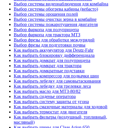
Выбор системы видеонаблюдения для комбайна
Выбор системы обогрева кабины (вебасто)
Выбор системы орошения полей
Выбор системы очистки зерна в комбайне
Выбор системы пожаротушения двигателя
Выбор фаркопа для полуприцепа
Выбор фаркопа для трактора МТЗ
Выбор фрезы для обработки междурядий
Выбор фрезы для подготовки почвы
Как выбрать аккумулятор для Deutz-Fahr
Как выбрать блокировку дифференциала
Как выбрать домкрат для полуприцепа
Как выбрать домкрат для трактора
Как выбрать домкратные подставки
Как выбрать компрессор для подкачки шин
Как выбрать лебедку для самовытаскивания
Как выбрать лебедку для трелевки леса
Как выбрать масло для МТЗ-80/82
Как выбрать сиденье оператора
Как выбрать систему защиты от угона
Как выбрать смазочные материалы для ходовой
Как выбрать термостат для двигателя
Как выбрать фильтры (воздушный, топливный,
масляный)
Как выбрать шины для Claas Arion 650