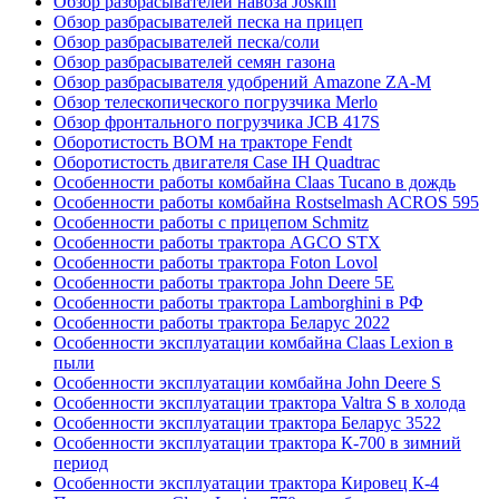
Обзор разбрасывателей навоза Joskin
Обзор разбрасывателей песка на прицеп
Обзор разбрасывателей песка/соли
Обзор разбрасывателей семян газона
Обзор разбрасывателя удобрений Amazone ZA-M
Обзор телескопического погрузчика Merlo
Обзор фронтального погрузчика JCB 417S
Оборотистость ВОМ на тракторе Fendt
Оборотистость двигателя Case IH Quadtrac
Особенности работы комбайна Claas Tucano в дождь
Особенности работы комбайна Rostselmash ACROS 595
Особенности работы с прицепом Schmitz
Особенности работы трактора AGCO STX
Особенности работы трактора Foton Lovol
Особенности работы трактора John Deere 5E
Особенности работы трактора Lamborghini в РФ
Особенности работы трактора Беларус 2022
Особенности эксплуатации комбайна Claas Lexion в
пыли
Особенности эксплуатации комбайна John Deere S
Особенности эксплуатации трактора Valtra S в холода
Особенности эксплуатации трактора Беларус 3522
Особенности эксплуатации трактора К-700 в зимний
период
Особенности эксплуатации трактора Кировец К-4