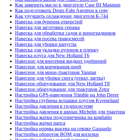
Как заменить масло в двигателе Case IH Magnum
Как подготовить Deutz-Fahr Agrotron к севу
Как улучшить охлаждение двигателя К-744
Навеска для бурения отверстий
Навеска для заготовки сенажа
Навеска для обработки садов и виноградников
Навеска для посева травосмесей
Навеска для уборки капусты
Навеска для укладки рулонов в пленку
Навеска плуга для New Holland T6
Навесное для внесения жидких удобрений
Навесное для корчевания пней
Навесное для мини-тракторов Yanmar
Навесное для уборки снега (отвал, щетка)
Навесное оборудование для New Holland T8
Навесное оборудование для тракторов Zetor
Настройка GPS-наведения Trimble на John Deere
Настройка глубины вспашки плугом Kverneland
Настройка давления в гидросистеме
Настройка давления в шинах Michelin для трактора
Настройка жатки подсолнечника на комбайн
Настройка жатки рапса
Настройка нормы высева на сеялке Gaspardo
Настройка оборотов ВОМ для косилки
Настройка работы задней навески