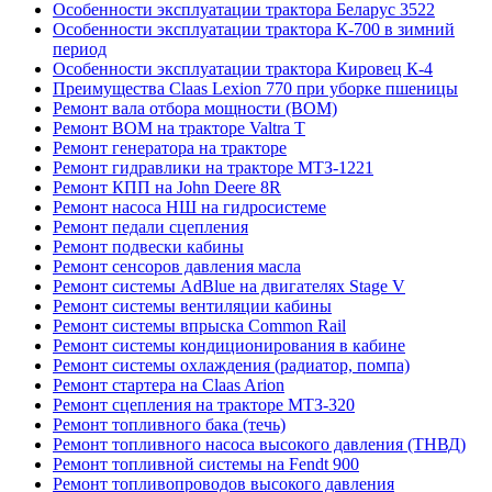
Особенности эксплуатации трактора Беларус 3522
Особенности эксплуатации трактора К-700 в зимний
период
Особенности эксплуатации трактора Кировец К-4
Преимущества Claas Lexion 770 при уборке пшеницы
Ремонт вала отбора мощности (ВОМ)
Ремонт ВОМ на тракторе Valtra T
Ремонт генератора на тракторе
Ремонт гидравлики на тракторе МТЗ-1221
Ремонт КПП на John Deere 8R
Ремонт насоса НШ на гидросистеме
Ремонт педали сцепления
Ремонт подвески кабины
Ремонт сенсоров давления масла
Ремонт системы AdBlue на двигателях Stage V
Ремонт системы вентиляции кабины
Ремонт системы впрыска Common Rail
Ремонт системы кондиционирования в кабине
Ремонт системы охлаждения (радиатор, помпа)
Ремонт стартера на Claas Arion
Ремонт сцепления на тракторе МТЗ-320
Ремонт топливного бака (течь)
Ремонт топливного насоса высокого давления (ТНВД)
Ремонт топливной системы на Fendt 900
Ремонт топливопроводов высокого давления