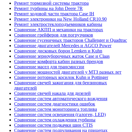
Ремонт тормозной системы трактора
Ремонт турбины на John Deere 7R
Ремонт ходовой части трактора Case IH
Ремонт электроники на New Holland CR10.90
Ремонт электростеклоподъемников кабины
Сравнение АКПП и механики на тракторах
Сравнение грейферов для погрузчиков
Сравнение гусеничных тракторов Challenger и Quadtrac
Сравнение двигателей Mercedes и AGCO Power
Сравнение дисковых борон Lemken и Kuhn
Сравнение зерноуборочных жаток Case и Claas
Сравнение комфорта кабин разных брендов
Сравнение масел для трансмиссии
Сравнение мощностей двигателей у МТЗ разных лет
Сравнение роторных косилок Kuhn и Pottinger
Сравнение свечей зажигания для бензиновых
двигателей
Сравнение свечей накала для дизелей
Сравнение систем автоматического вождения
Сравнение систем диагностики ошибок
Сравнение систем мониторинга топлива
Сравнение систем освещения (галоген, LED)
Сравнение систем охлаждения турбины
Сравнение систем подкачки шин CTIS
Сравнение систем подруливания на прицепах