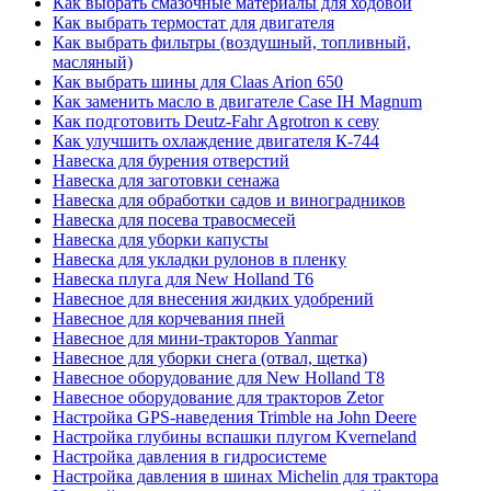
Как выбрать смазочные материалы для ходовой
Как выбрать термостат для двигателя
Как выбрать фильтры (воздушный, топливный,
масляный)
Как выбрать шины для Claas Arion 650
Как заменить масло в двигателе Case IH Magnum
Как подготовить Deutz-Fahr Agrotron к севу
Как улучшить охлаждение двигателя К-744
Навеска для бурения отверстий
Навеска для заготовки сенажа
Навеска для обработки садов и виноградников
Навеска для посева травосмесей
Навеска для уборки капусты
Навеска для укладки рулонов в пленку
Навеска плуга для New Holland T6
Навесное для внесения жидких удобрений
Навесное для корчевания пней
Навесное для мини-тракторов Yanmar
Навесное для уборки снега (отвал, щетка)
Навесное оборудование для New Holland T8
Навесное оборудование для тракторов Zetor
Настройка GPS-наведения Trimble на John Deere
Настройка глубины вспашки плугом Kverneland
Настройка давления в гидросистеме
Настройка давления в шинах Michelin для трактора