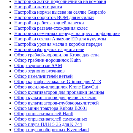
Настройка жатки подсолнечника на комбайн
Настройка жатки рапса
Настройка нормы высева на сеялке Gaspardo
Настройка оборотов ВОМ для косилки
Настройка работы задней навески
Настройка развала-схождения колес
Настройка ременных передач на пресс-подборщике
Настройка сеялки Amazone ED для кукурузы
Настройка уровня масла в коробке передач
Настройка форсунок на двигателе
Обзор граблей-ворошилок Krone для сена
Обзор граблин-ворошилок Kuhn
Обзор зерновозов SAM
Обзор зернопогрузчиков
Обзор измельчителей ветвей
Обзор картофелесажалки Grimme для МТЗ
Обзор косилок-плющилок Krone EasyCut
Обзор культиваторов для пропашки целины
Обзор культиваторов для рисовых чеков
Обзор культиваторов-глубокорыхлителей
Обзор мини-трактора Kubota B2601
Обзор опрыскивателей Hardi
Обзор опрыскивателей самоходных
Обзор плуга ПЛН 5-35 для К-744
Обзор плугов оборотных Kverneland