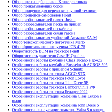
Обзор пресс-подборщиков Krone для тюков
Обзор прикатывающих борон
Обзор прицепов для перевозки крупной техники
Обзор прицепов-самосвалов Fliegl
Обзор разбрасывателей навоза Joskin
Обзор разбрасывателей песка на прицеп
Обзор разбрасывателей песка/соли
Обзор разбрасывателей семян газона
Обзор разбрасывателя удобрений Amazone ZA-M
Обзор телескопического погрузчика Merlo
Обзор фронтального погрузчика JCB 417S
Оборотистость ВОМ на тракторе Fendt
Оборотистость двигателя Case IH Quadtrac
Особенности работы комбайна Claas Tucano в дождь
Особенности работы комбайна Rostselmash ACROS 595
Особенности работы с прицепом Schmitz
Особенности работы трактора AGCO STX
Особенности работы трактора Foton Lovol
Особенности работы трактора John Deere 5E
Особенности работы трактора Lamborghini в РФ
Особенности работы трактора Беларус 2022
Особенности эксплуатации комбайна Claas Lexion в
пыли
Особенности эксплуатации комбайна John Deere S
Особенности эксплуатации трактора Valtra S в холода