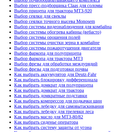
Выбор почвообрабатывающего комплекса
Выбор пресс-подборщика Claas для соломы
Выбор прицепа для трактора МТЗ-920
Выбор сеялки для свеклы
Выбор сеялки точного высева Monosem
Выбор системы видеонаблюдения для комбайна
Выбор системы обогрева кабины (вебасто)
Выбор системы орошения полей
Выбор системы очистки зерна в комбайне
Выбор системы пожаротушения двигателя
Выбор фаркопа для полуприцепа
Выбор фаркопа для трактора МТЗ
Выбор фрезы для обработки междурядий
Выбор фрезы для подготовки почвы
Как выбрать аккумулятор для Deutz-Fahr
Как выбрать блокировку дифференциала
Как выбрать домкрат для полуприцепа
Как выбрать домкрат для трактора
Как выбрать домкратные подставки
Как выбрать компрессор для подкачки шин
Как выбрать лебедку для самовытаскивания
Как выбрать лебедку для трелевки леса
Как выбрать масло для МТЗ-80/82
Как выбрать сиденье оператора
Как выбрать систему защиты от угона