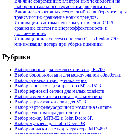
Влияние современных электронных технологий на
выбор оптимального термостата для двигателя
Влияние экологичных технологий на выбор масел для
трансмиссии: сравнение новых трендов.
Инновации в автоматическом управлении CTIS:
сравнение систем по энергоэффективности и
долговечности.
Инновационная система очистки Claas Lexion 770:
минимизация потерь при уборке пшеницы
Рубрики
Выбор бороны для тяжелых почв под К-700
Выбор бороны-мотыги для междурядной обработки
Выбор бункера-перегрузчика зерна
Выбор генератора для трактора МТЗ-1523
Выбор зерновой сеялки для малых хозяйств
Выбор измельчителя соломы для комбайна
Выбор картофелекопалки для МТЗ
Выбор картофелеуборочного комбайна Grimme
Выбор культиватора для теплиц
Выбор между МТЗ-82 и John Deere 6R
Выбор мульчера для John Deere 9R
Выбор опрыскивателя для трактора МТЗ-892