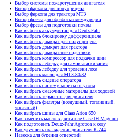
Выбор системы пожаротушения двигателя
Выбор фаркопа для полуприцепа
Выбор фаркопа для трактора МТЗ
Выбор фрезы для обработки междурядий
Выбор фрезы для подготовки почвы
Как выбрать аккумулятор для Deutz-Fahr
Как выбрать блокировку дифференциала
Как выбрать домкрат для полуприцепа
Как выбрать домкрат для трактора
Как выбрать домкратные подставки
Как выбрать компрессор для подкачки шин
Как выбрать лебедку для самовытаскивания
Как выбрать лебедку для трелевки леса
Как выбрать масло для МТЗ-80/82
Как выбрать сиденье оператора
Как выбрать систему защиты от угона
Как выбрать смазочные материалы для ходовой
Как выбрать термостат для двигателя
Как выбрать фильтры (воздушный, топливный,
масляный)
Как выбрать шины для Claas Arion 650
Как заменить масло в двигателе Case IH Magnum
Как подготовить Deutz-Fahr Agrotron к севу
Как улучшить охлаждение двигателя К-744
Навеска для бурения отверстий