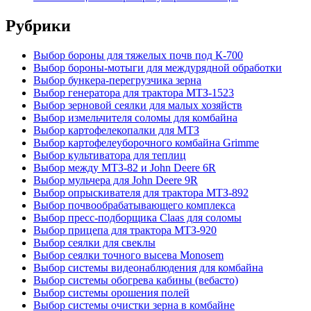
Рубрики
Выбор бороны для тяжелых почв под К-700
Выбор бороны-мотыги для междурядной обработки
Выбор бункера-перегрузчика зерна
Выбор генератора для трактора МТЗ-1523
Выбор зерновой сеялки для малых хозяйств
Выбор измельчителя соломы для комбайна
Выбор картофелекопалки для МТЗ
Выбор картофелеуборочного комбайна Grimme
Выбор культиватора для теплиц
Выбор между МТЗ-82 и John Deere 6R
Выбор мульчера для John Deere 9R
Выбор опрыскивателя для трактора МТЗ-892
Выбор почвообрабатывающего комплекса
Выбор пресс-подборщика Claas для соломы
Выбор прицепа для трактора МТЗ-920
Выбор сеялки для свеклы
Выбор сеялки точного высева Monosem
Выбор системы видеонаблюдения для комбайна
Выбор системы обогрева кабины (вебасто)
Выбор системы орошения полей
Выбор системы очистки зерна в комбайне