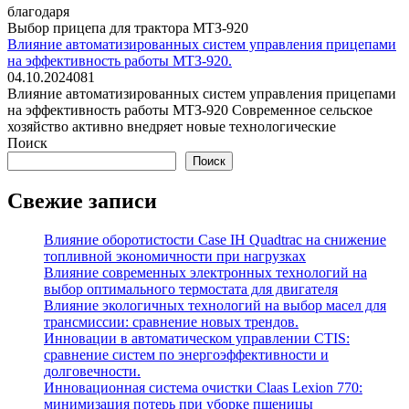
благодаря
Выбор прицепа для трактора МТЗ-920
Влияние автоматизированных систем управления прицепами
на эффективность работы МТЗ-920.
04.10.2024
0
81
Влияние автоматизированных систем управления прицепами
на эффективность работы МТЗ-920 Современное сельское
хозяйство активно внедряет новые технологические
Поиск
Поиск
Свежие записи
Влияние оборотистости Case IH Quadtrac на снижение
топливной экономичности при нагрузках
Влияние современных электронных технологий на
выбор оптимального термостата для двигателя
Влияние экологичных технологий на выбор масел для
трансмиссии: сравнение новых трендов.
Инновации в автоматическом управлении CTIS:
сравнение систем по энергоэффективности и
долговечности.
Инновационная система очистки Claas Lexion 770:
минимизация потерь при уборке пшеницы