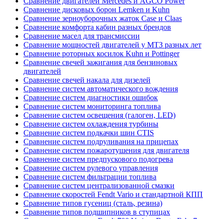
Сравнение двигателей Mercedes и AGCO Power
Сравнение дисковых борон Lemken и Kuhn
Сравнение зерноуборочных жаток Case и Claas
Сравнение комфорта кабин разных брендов
Сравнение масел для трансмиссии
Сравнение мощностей двигателей у МТЗ разных лет
Сравнение роторных косилок Kuhn и Pottinger
Сравнение свечей зажигания для бензиновых
двигателей
Сравнение свечей накала для дизелей
Сравнение систем автоматического вождения
Сравнение систем диагностики ошибок
Сравнение систем мониторинга топлива
Сравнение систем освещения (галоген, LED)
Сравнение систем охлаждения турбины
Сравнение систем подкачки шин CTIS
Сравнение систем подруливания на прицепах
Сравнение систем пожаротушения для двигателя
Сравнение систем предпускового подогрева
Сравнение систем рулевого управления
Сравнение систем фильтрации топлива
Сравнение систем централизованной смазки
Сравнение скоростей Fendt Vario и стандартной КПП
Сравнение типов гусениц (сталь, резина)
Сравнение типов подшипников в ступицах