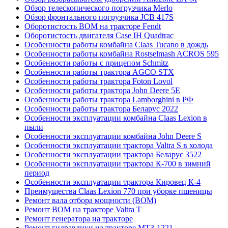
Обзор телескопического погрузчика Merlo
Обзор фронтального погрузчика JCB 417S
Оборотистость ВОМ на тракторе Fendt
Оборотистость двигателя Case IH Quadtrac
Особенности работы комбайна Claas Tucano в дождь
Особенности работы комбайна Rostselmash ACROS 595
Особенности работы с прицепом Schmitz
Особенности работы трактора AGCO STX
Особенности работы трактора Foton Lovol
Особенности работы трактора John Deere 5E
Особенности работы трактора Lamborghini в РФ
Особенности работы трактора Беларус 2022
Особенности эксплуатации комбайна Claas Lexion в
пыли
Особенности эксплуатации комбайна John Deere S
Особенности эксплуатации трактора Valtra S в холода
Особенности эксплуатации трактора Беларус 3522
Особенности эксплуатации трактора К-700 в зимний
период
Особенности эксплуатации трактора Кировец К-4
Преимущества Claas Lexion 770 при уборке пшеницы
Ремонт вала отбора мощности (ВОМ)
Ремонт ВОМ на тракторе Valtra T
Ремонт генератора на тракторе
Ремонт гидравлики на тракторе МТЗ-1221