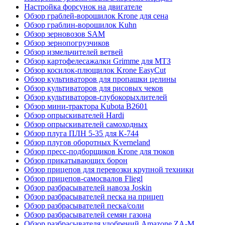
Настройка форсунок на двигателе
Обзор граблей-ворошилок Krone для сена
Обзор граблин-ворошилок Kuhn
Обзор зерновозов SAM
Обзор зернопогрузчиков
Обзор измельчителей ветвей
Обзор картофелесажалки Grimme для МТЗ
Обзор косилок-плющилок Krone EasyCut
Обзор культиваторов для пропашки целины
Обзор культиваторов для рисовых чеков
Обзор культиваторов-глубокорыхлителей
Обзор мини-трактора Kubota B2601
Обзор опрыскивателей Hardi
Обзор опрыскивателей самоходных
Обзор плуга ПЛН 5-35 для К-744
Обзор плугов оборотных Kverneland
Обзор пресс-подборщиков Krone для тюков
Обзор прикатывающих борон
Обзор прицепов для перевозки крупной техники
Обзор прицепов-самосвалов Fliegl
Обзор разбрасывателей навоза Joskin
Обзор разбрасывателей песка на прицеп
Обзор разбрасывателей песка/соли
Обзор разбрасывателей семян газона
Обзор разбрасывателя удобрений Amazone ZA-M