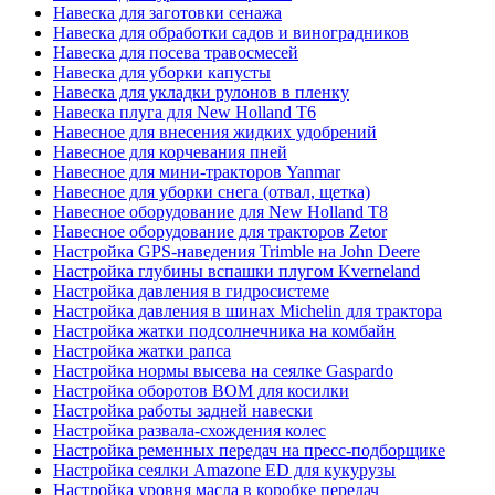
Навеска для заготовки сенажа
Навеска для обработки садов и виноградников
Навеска для посева травосмесей
Навеска для уборки капусты
Навеска для укладки рулонов в пленку
Навеска плуга для New Holland T6
Навесное для внесения жидких удобрений
Навесное для корчевания пней
Навесное для мини-тракторов Yanmar
Навесное для уборки снега (отвал, щетка)
Навесное оборудование для New Holland T8
Навесное оборудование для тракторов Zetor
Настройка GPS-наведения Trimble на John Deere
Настройка глубины вспашки плугом Kverneland
Настройка давления в гидросистеме
Настройка давления в шинах Michelin для трактора
Настройка жатки подсолнечника на комбайн
Настройка жатки рапса
Настройка нормы высева на сеялке Gaspardo
Настройка оборотов ВОМ для косилки
Настройка работы задней навески
Настройка развала-схождения колес
Настройка ременных передач на пресс-подборщике
Настройка сеялки Amazone ED для кукурузы
Настройка уровня масла в коробке передач