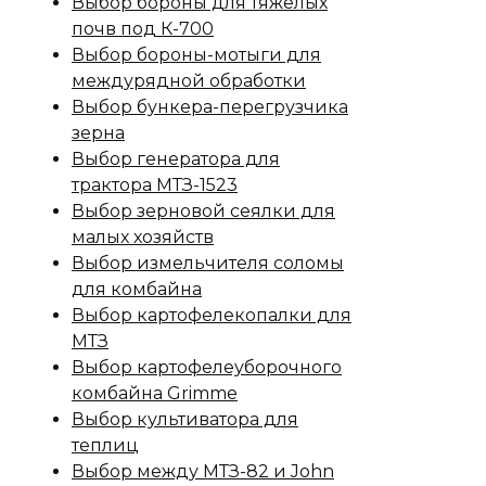
Выбор бороны для тяжелых
почв под К-700
Выбор бороны-мотыги для
междурядной обработки
Выбор бункера-перегрузчика
зерна
Выбор генератора для
трактора МТЗ-1523
Выбор зерновой сеялки для
малых хозяйств
Выбор измельчителя соломы
для комбайна
Выбор картофелекопалки для
МТЗ
Выбор картофелеуборочного
комбайна Grimme
Выбор культиватора для
теплиц
Выбор между МТЗ-82 и John