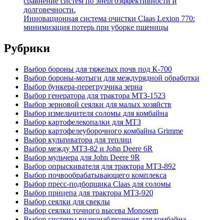
сравнение систем по энергоэффективности и
долговечности.
Инновационная система очистки Claas Lexion 770:
минимизация потерь при уборке пшеницы
Рубрики
Выбор бороны для тяжелых почв под К-700
Выбор бороны-мотыги для междурядной обработки
Выбор бункера-перегрузчика зерна
Выбор генератора для трактора МТЗ-1523
Выбор зерновой сеялки для малых хозяйств
Выбор измельчителя соломы для комбайна
Выбор картофелекопалки для МТЗ
Выбор картофелеуборочного комбайна Grimme
Выбор культиватора для теплиц
Выбор между МТЗ-82 и John Deere 6R
Выбор мульчера для John Deere 9R
Выбор опрыскивателя для трактора МТЗ-892
Выбор почвообрабатывающего комплекса
Выбор пресс-подборщика Claas для соломы
Выбор прицепа для трактора МТЗ-920
Выбор сеялки для свеклы
Выбор сеялки точного высева Monosem
Выбор системы видеонаблюдения для комбайна