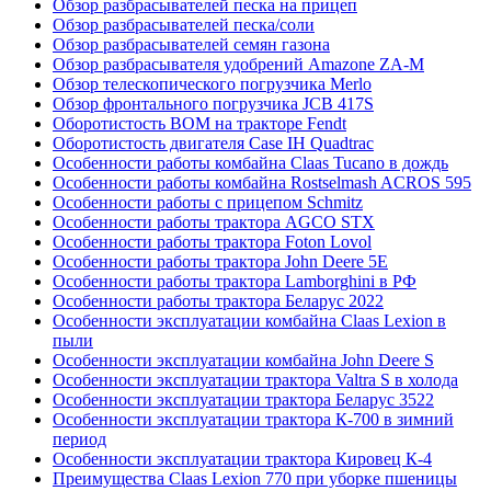
Обзор разбрасывателей песка на прицеп
Обзор разбрасывателей песка/соли
Обзор разбрасывателей семян газона
Обзор разбрасывателя удобрений Amazone ZA-M
Обзор телескопического погрузчика Merlo
Обзор фронтального погрузчика JCB 417S
Оборотистость ВОМ на тракторе Fendt
Оборотистость двигателя Case IH Quadtrac
Особенности работы комбайна Claas Tucano в дождь
Особенности работы комбайна Rostselmash ACROS 595
Особенности работы с прицепом Schmitz
Особенности работы трактора AGCO STX
Особенности работы трактора Foton Lovol
Особенности работы трактора John Deere 5E
Особенности работы трактора Lamborghini в РФ
Особенности работы трактора Беларус 2022
Особенности эксплуатации комбайна Claas Lexion в
пыли
Особенности эксплуатации комбайна John Deere S
Особенности эксплуатации трактора Valtra S в холода
Особенности эксплуатации трактора Беларус 3522
Особенности эксплуатации трактора К-700 в зимний
период
Особенности эксплуатации трактора Кировец К-4
Преимущества Claas Lexion 770 при уборке пшеницы