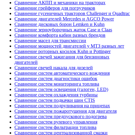
Сравнение АКПП и механики на тракторах
Сравнение грейферов для погрузчиков
Сравнение гусеничных тракторов Challenger и Quadtrac
Сравнение двигателей Mercedes и AGCO Power
Сравнение дисковых борон Lemken и Kuhn
Сравнение зерноуборочных жаток Case и Claas
Сравнение комфорта кабин разных брендов
Сравнение масел для трансмиссии
Сравнение мощностей двигателей у МТЗ разных лет
Сравнение роторных косилок Kuhn и Pottinger
Сравнение свечей зажигания для бензиновых
двигателей
Сравнение свечей накала для дизелей
Сравнение систем автоматического вождения
Сравнение систем диагностики ошибок
Сравнение систем мониторинга топлива
Сравнение систем освещения (галоген, LED)
Сравнение систем охлаждения турбины
Сравнение систем подкачки шин CTIS
Сравнение систем подруливания на прицепах
Сравнение систем пожаротушения для двигателя
Сравнение систем предпускового подогрева
Сравнение систем рулевого управления
Сравнение систем фильтрации топлива
Сравнение систем централизованной смазки