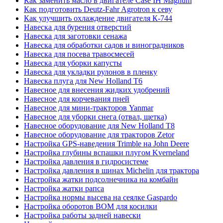
Как заменить масло в двигателе Case IH Magnum
Как подготовить Deutz-Fahr Agrotron к севу
Как улучшить охлаждение двигателя К-744
Навеска для бурения отверстий
Навеска для заготовки сенажа
Навеска для обработки садов и виноградников
Навеска для посева травосмесей
Навеска для уборки капусты
Навеска для укладки рулонов в пленку
Навеска плуга для New Holland T6
Навесное для внесения жидких удобрений
Навесное для корчевания пней
Навесное для мини-тракторов Yanmar
Навесное для уборки снега (отвал, щетка)
Навесное оборудование для New Holland T8
Навесное оборудование для тракторов Zetor
Настройка GPS-наведения Trimble на John Deere
Настройка глубины вспашки плугом Kverneland
Настройка давления в гидросистеме
Настройка давления в шинах Michelin для трактора
Настройка жатки подсолнечника на комбайн
Настройка жатки рапса
Настройка нормы высева на сеялке Gaspardo
Настройка оборотов ВОМ для косилки
Настройка работы задней навески