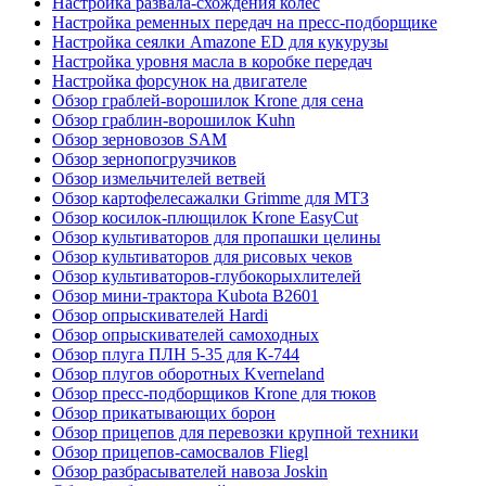
Настройка развала-схождения колес
Настройка ременных передач на пресс-подборщике
Настройка сеялки Amazone ED для кукурузы
Настройка уровня масла в коробке передач
Настройка форсунок на двигателе
Обзор граблей-ворошилок Krone для сена
Обзор граблин-ворошилок Kuhn
Обзор зерновозов SAM
Обзор зернопогрузчиков
Обзор измельчителей ветвей
Обзор картофелесажалки Grimme для МТЗ
Обзор косилок-плющилок Krone EasyCut
Обзор культиваторов для пропашки целины
Обзор культиваторов для рисовых чеков
Обзор культиваторов-глубокорыхлителей
Обзор мини-трактора Kubota B2601
Обзор опрыскивателей Hardi
Обзор опрыскивателей самоходных
Обзор плуга ПЛН 5-35 для К-744
Обзор плугов оборотных Kverneland
Обзор пресс-подборщиков Krone для тюков
Обзор прикатывающих борон
Обзор прицепов для перевозки крупной техники
Обзор прицепов-самосвалов Fliegl
Обзор разбрасывателей навоза Joskin