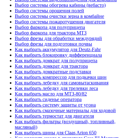
Выбор системы обогрева кабины (вебасто)
Выбор системы орошения полей
Выбор системы очистки зерна в комбайне
Выбор системы пожаротушения двигателя
Выбор фаркопа для полуприцепа
Выбор фаркопа для трактора МТЗ
Выбор фрезы для обработки междурядий
Выбор фрезы для подготовки почвы
Как выбрать аккумулятор для Deutz-Fahr
Как выбрать блокировку дифференциала
Как выбрать домкрат для полуприцепа
Как выбрать домкрат для трактора
Как выбрать домкратные подставки
Как выбрать компрессор для подкачки шин
Как выбрать лебедку для самовытаскивания
Как выбрать лебедку для трелевки леса
Как выбрать масло для МТЗ-80/82
Как выбрать сиденье оператора
Как выбрать систему защиты от угона
Как выбрать смазочные материалы для ходовой
Как выбрать термостат для двигателя
Как выбрать фильтры (воздушный, топливный,
масляный)
Как выбрать шины для Claas Arion 650