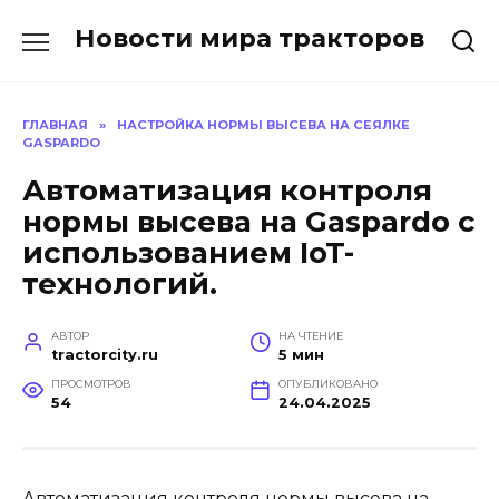
Перейти
Новости мира тракторов
к
содержанию
ГЛАВНАЯ
»
НАСТРОЙКА НОРМЫ ВЫСЕВА НА СЕЯЛКЕ
GASPARDO
Автоматизация контроля
нормы высева на Gaspardo с
использованием IoT-
технологий.
АВТОР
НА ЧТЕНИЕ
tractorcity.ru
5 мин
ПРОСМОТРОВ
ОПУБЛИКОВАНО
54
24.04.2025
Автоматизация контроля нормы высева на