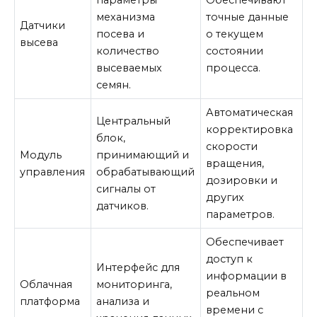
параметры
Обеспечивают
механизма
точные данные
Датчики
посева и
о текущем
высева
количество
состоянии
высеваемых
процесса.
семян.
Автоматическая
Центральный
корректировка
блок,
скорости
Модуль
принимающий и
вращения,
управления
обрабатывающий
дозировки и
сигналы от
других
датчиков.
параметров.
Обеспечивает
доступ к
Интерфейс для
информации в
Облачная
мониторинга,
реальном
платформа
анализа и
времени с