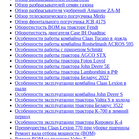
Обзор разбрасывателей семян газона
Обзор разбрасывателя удобрений Amazone ZA-M
Обзор телескопического погрузчика Merlo
Обзор фронтального погрузчика JCB 417S
Оборотистость ВОМ на тракторе Fendt
Оборотистость двигателя Case IH Quadtrac
Особенности работы комбайна Claas Tucano в дождь
Особенности работы комбайна Rostselmash ACROS 595
Особенности работы с прицепом Schmitz
Особенности работы трактора AGCO STX
Особенности работы трактора Foton Lovol
Особенности работы трактора John Deere 5E
Особенности работы трактора Lamborghini в РФ
Особенности работы трактора Беларус 2022
Особенности эксплуатации комбайна Claas Lexion в
пыли
Особенности эксплуатации комбайна John Deere S
Особенности эксплуатации трактора Valtra S в холода
Особенности эксплуатации трактора Беларус 3522
Особенности эксплуатации трактора К-700 в зимний
период
Особенности эксплуатации трактора Кировец К-4
Преимущества Claas Lexion 770 при уборке пшеницы
Ремонт вала отбора мощности (ВОМ)
Ремонт ВОМ на тракторе Valtra T