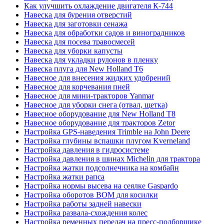
Как улучшить охлаждение двигателя К-744
Навеска для бурения отверстий
Навеска для заготовки сенажа
Навеска для обработки садов и виноградников
Навеска для посева травосмесей
Навеска для уборки капусты
Навеска для укладки рулонов в пленку
Навеска плуга для New Holland T6
Навесное для внесения жидких удобрений
Навесное для корчевания пней
Навесное для мини-тракторов Yanmar
Навесное для уборки снега (отвал, щетка)
Навесное оборудование для New Holland T8
Навесное оборудование для тракторов Zetor
Настройка GPS-наведения Trimble на John Deere
Настройка глубины вспашки плугом Kverneland
Настройка давления в гидросистеме
Настройка давления в шинах Michelin для трактора
Настройка жатки подсолнечника на комбайн
Настройка жатки рапса
Настройка нормы высева на сеялке Gaspardo
Настройка оборотов ВОМ для косилки
Настройка работы задней навески
Настройка развала-схождения колес
Настройка ременных передач на пресс-подборщике