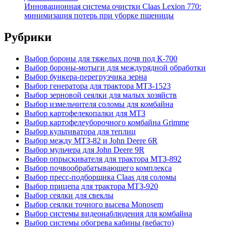
Инновационная система очистки Claas Lexion 770:
минимизация потерь при уборке пшеницы
Рубрики
Выбор бороны для тяжелых почв под К-700
Выбор бороны-мотыги для междурядной обработки
Выбор бункера-перегрузчика зерна
Выбор генератора для трактора МТЗ-1523
Выбор зерновой сеялки для малых хозяйств
Выбор измельчителя соломы для комбайна
Выбор картофелекопалки для МТЗ
Выбор картофелеуборочного комбайна Grimme
Выбор культиватора для теплиц
Выбор между МТЗ-82 и John Deere 6R
Выбор мульчера для John Deere 9R
Выбор опрыскивателя для трактора МТЗ-892
Выбор почвообрабатывающего комплекса
Выбор пресс-подборщика Claas для соломы
Выбор прицепа для трактора МТЗ-920
Выбор сеялки для свеклы
Выбор сеялки точного высева Monosem
Выбор системы видеонаблюдения для комбайна
Выбор системы обогрева кабины (вебасто)