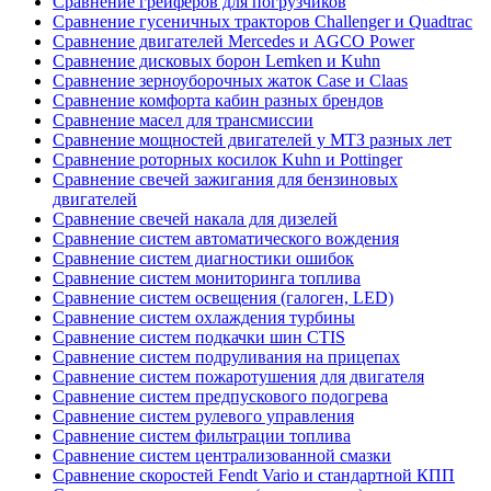
Сравнение грейферов для погрузчиков
Сравнение гусеничных тракторов Challenger и Quadtrac
Сравнение двигателей Mercedes и AGCO Power
Сравнение дисковых борон Lemken и Kuhn
Сравнение зерноуборочных жаток Case и Claas
Сравнение комфорта кабин разных брендов
Сравнение масел для трансмиссии
Сравнение мощностей двигателей у МТЗ разных лет
Сравнение роторных косилок Kuhn и Pottinger
Сравнение свечей зажигания для бензиновых
двигателей
Сравнение свечей накала для дизелей
Сравнение систем автоматического вождения
Сравнение систем диагностики ошибок
Сравнение систем мониторинга топлива
Сравнение систем освещения (галоген, LED)
Сравнение систем охлаждения турбины
Сравнение систем подкачки шин CTIS
Сравнение систем подруливания на прицепах
Сравнение систем пожаротушения для двигателя
Сравнение систем предпускового подогрева
Сравнение систем рулевого управления
Сравнение систем фильтрации топлива
Сравнение систем централизованной смазки
Сравнение скоростей Fendt Vario и стандартной КПП