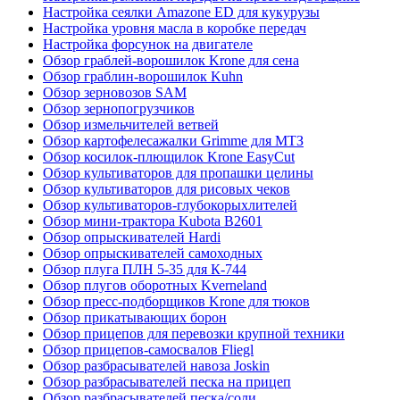
Настройка сеялки Amazone ED для кукурузы
Настройка уровня масла в коробке передач
Настройка форсунок на двигателе
Обзор граблей-ворошилок Krone для сена
Обзор граблин-ворошилок Kuhn
Обзор зерновозов SAM
Обзор зернопогрузчиков
Обзор измельчителей ветвей
Обзор картофелесажалки Grimme для МТЗ
Обзор косилок-плющилок Krone EasyCut
Обзор культиваторов для пропашки целины
Обзор культиваторов для рисовых чеков
Обзор культиваторов-глубокорыхлителей
Обзор мини-трактора Kubota B2601
Обзор опрыскивателей Hardi
Обзор опрыскивателей самоходных
Обзор плуга ПЛН 5-35 для К-744
Обзор плугов оборотных Kverneland
Обзор пресс-подборщиков Krone для тюков
Обзор прикатывающих борон
Обзор прицепов для перевозки крупной техники
Обзор прицепов-самосвалов Fliegl
Обзор разбрасывателей навоза Joskin
Обзор разбрасывателей песка на прицеп
Обзор разбрасывателей песка/соли