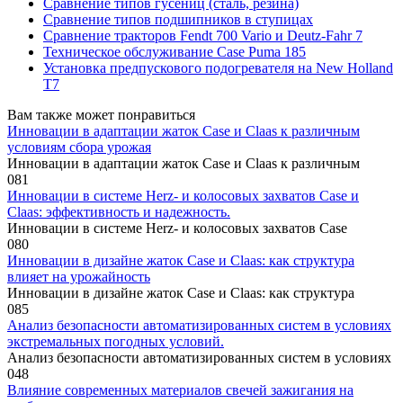
Сравнение типов гусениц (сталь, резина)
Сравнение типов подшипников в ступицах
Сравнение тракторов Fendt 700 Vario и Deutz-Fahr 7
Техническое обслуживание Case Puma 185
Установка предпускового подогревателя на New Holland
T7
Вам также может понравиться
Инновации в адаптации жаток Case и Claas к различным
условиям сбора урожая
Инновации в адаптации жаток Case и Claas к различным
0
81
Инновации в системе Herz- и колосовых захватов Case и
Claas: эффективность и надежность.
Инновации в системе Herz- и колосовых захватов Case
0
80
Инновации в дизайне жаток Case и Claas: как структура
влияет на урожайность
Инновации в дизайне жаток Case и Claas: как структура
0
85
Анализ безопасности автоматизированных систем в условиях
экстремальных погодных условий.
Анализ безопасности автоматизированных систем в условиях
0
48
Влияние современных материалов свечей зажигания на