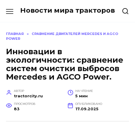
Перейти
Новости мира тракторов
к
содержанию
ГЛАВНАЯ
»
СРАВНЕНИЕ ДВИГАТЕЛЕЙ MERCEDES И AGCO
POWER
Инновации в
экологичности: сравнение
систем очистки выбросов
Mercedes и AGCO Power.
АВТОР
НА ЧТЕНИЕ
tractorcity.ru
5 мин
ПРОСМОТРОВ
ОПУБЛИКОВАНО
83
17.09.2025