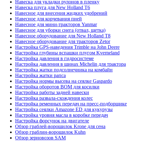
Навеска для укладки рулонов в пленку
Навеска плуга для New Holland T6
Навесное для внесения жидких удобрений
Навесное для корчевания пней
Навесное для мини-тракторов Yanmar
Навесное для уборки снега (отвал, щетка)
Навесное оборудование для New Holland T8
Навесное оборудование для тракторов Zetor
Настройка GPS-наведения Trimble на John Deere
Настройка глубины вспашки плугом Kverneland
Настройка давления в гидросистеме
Настройка давления в шинах Michelin для трактора
Настройка жатки подсолнечника на комбайн
Настройка жатки рапса
Настройка нормы высева на сеялке Gaspardo
Настройка оборотов ВОМ для косилки
Настройка работы задней навески
Настройка развала-схождения колес
Настройка ременных передач на пресс-подборщике
Настройка сеялки Amazone ED для кукурузы
Настройка уровня масла в коробке передач
Настройка форсунок на двигателе
Обзор граблей-ворошилок Krone для сена
Обзор граблин-ворошилок Kuhn
Обзор зерновозов SAM