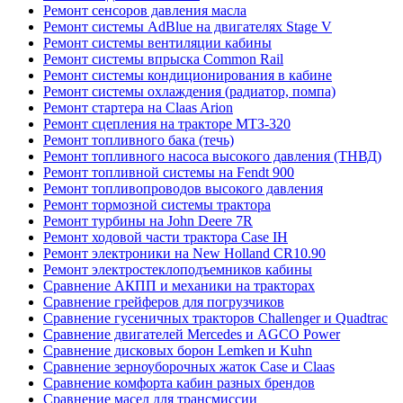
Ремонт сенсоров давления масла
Ремонт системы AdBlue на двигателях Stage V
Ремонт системы вентиляции кабины
Ремонт системы впрыска Common Rail
Ремонт системы кондиционирования в кабине
Ремонт системы охлаждения (радиатор, помпа)
Ремонт стартера на Claas Arion
Ремонт сцепления на тракторе МТЗ-320
Ремонт топливного бака (течь)
Ремонт топливного насоса высокого давления (ТНВД)
Ремонт топливной системы на Fendt 900
Ремонт топливопроводов высокого давления
Ремонт тормозной системы трактора
Ремонт турбины на John Deere 7R
Ремонт ходовой части трактора Case IH
Ремонт электроники на New Holland CR10.90
Ремонт электростеклоподъемников кабины
Сравнение АКПП и механики на тракторах
Сравнение грейферов для погрузчиков
Сравнение гусеничных тракторов Challenger и Quadtrac
Сравнение двигателей Mercedes и AGCO Power
Сравнение дисковых борон Lemken и Kuhn
Сравнение зерноуборочных жаток Case и Claas
Сравнение комфорта кабин разных брендов
Сравнение масел для трансмиссии