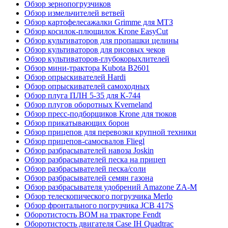
Обзор зернопогрузчиков
Обзор измельчителей ветвей
Обзор картофелесажалки Grimme для МТЗ
Обзор косилок-плющилок Krone EasyCut
Обзор культиваторов для пропашки целины
Обзор культиваторов для рисовых чеков
Обзор культиваторов-глубокорыхлителей
Обзор мини-трактора Kubota B2601
Обзор опрыскивателей Hardi
Обзор опрыскивателей самоходных
Обзор плуга ПЛН 5-35 для К-744
Обзор плугов оборотных Kverneland
Обзор пресс-подборщиков Krone для тюков
Обзор прикатывающих борон
Обзор прицепов для перевозки крупной техники
Обзор прицепов-самосвалов Fliegl
Обзор разбрасывателей навоза Joskin
Обзор разбрасывателей песка на прицеп
Обзор разбрасывателей песка/соли
Обзор разбрасывателей семян газона
Обзор разбрасывателя удобрений Amazone ZA-M
Обзор телескопического погрузчика Merlo
Обзор фронтального погрузчика JCB 417S
Оборотистость ВОМ на тракторе Fendt
Оборотистость двигателя Case IH Quadtrac