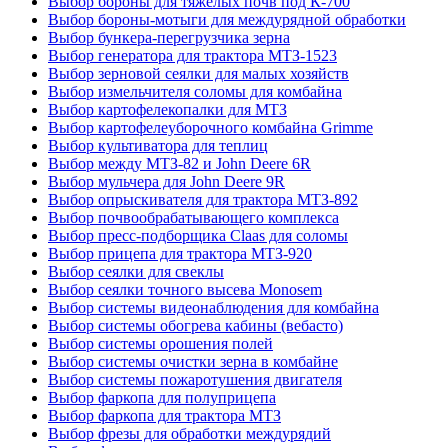
Выбор бороны для тяжелых почв под К-700
Выбор бороны-мотыги для междурядной обработки
Выбор бункера-перегрузчика зерна
Выбор генератора для трактора МТЗ-1523
Выбор зерновой сеялки для малых хозяйств
Выбор измельчителя соломы для комбайна
Выбор картофелекопалки для МТЗ
Выбор картофелеуборочного комбайна Grimme
Выбор культиватора для теплиц
Выбор между МТЗ-82 и John Deere 6R
Выбор мульчера для John Deere 9R
Выбор опрыскивателя для трактора МТЗ-892
Выбор почвообрабатывающего комплекса
Выбор пресс-подборщика Claas для соломы
Выбор прицепа для трактора МТЗ-920
Выбор сеялки для свеклы
Выбор сеялки точного высева Monosem
Выбор системы видеонаблюдения для комбайна
Выбор системы обогрева кабины (вебасто)
Выбор системы орошения полей
Выбор системы очистки зерна в комбайне
Выбор системы пожаротушения двигателя
Выбор фаркопа для полуприцепа
Выбор фаркопа для трактора МТЗ
Выбор фрезы для обработки междурядий