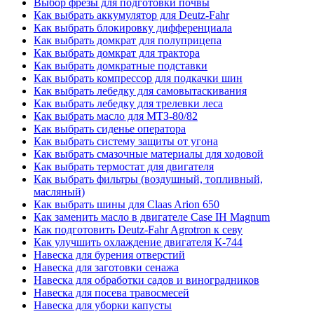
Выбор фрезы для подготовки почвы
Как выбрать аккумулятор для Deutz-Fahr
Как выбрать блокировку дифференциала
Как выбрать домкрат для полуприцепа
Как выбрать домкрат для трактора
Как выбрать домкратные подставки
Как выбрать компрессор для подкачки шин
Как выбрать лебедку для самовытаскивания
Как выбрать лебедку для трелевки леса
Как выбрать масло для МТЗ-80/82
Как выбрать сиденье оператора
Как выбрать систему защиты от угона
Как выбрать смазочные материалы для ходовой
Как выбрать термостат для двигателя
Как выбрать фильтры (воздушный, топливный,
масляный)
Как выбрать шины для Claas Arion 650
Как заменить масло в двигателе Case IH Magnum
Как подготовить Deutz-Fahr Agrotron к севу
Как улучшить охлаждение двигателя К-744
Навеска для бурения отверстий
Навеска для заготовки сенажа
Навеска для обработки садов и виноградников
Навеска для посева травосмесей
Навеска для уборки капусты