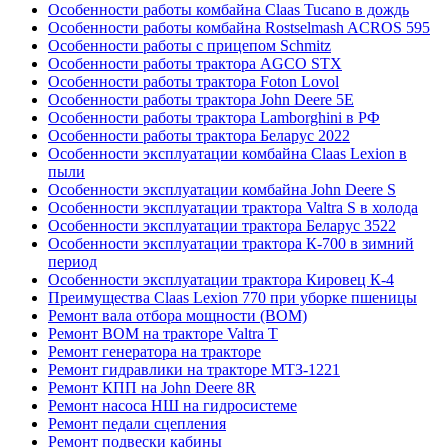
Особенности работы комбайна Claas Tucano в дождь
Особенности работы комбайна Rostselmash ACROS 595
Особенности работы с прицепом Schmitz
Особенности работы трактора AGCO STX
Особенности работы трактора Foton Lovol
Особенности работы трактора John Deere 5E
Особенности работы трактора Lamborghini в РФ
Особенности работы трактора Беларус 2022
Особенности эксплуатации комбайна Claas Lexion в
пыли
Особенности эксплуатации комбайна John Deere S
Особенности эксплуатации трактора Valtra S в холода
Особенности эксплуатации трактора Беларус 3522
Особенности эксплуатации трактора К-700 в зимний
период
Особенности эксплуатации трактора Кировец К-4
Преимущества Claas Lexion 770 при уборке пшеницы
Ремонт вала отбора мощности (ВОМ)
Ремонт ВОМ на тракторе Valtra T
Ремонт генератора на тракторе
Ремонт гидравлики на тракторе МТЗ-1221
Ремонт КПП на John Deere 8R
Ремонт насоса НШ на гидросистеме
Ремонт педали сцепления
Ремонт подвески кабины