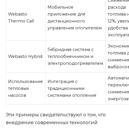
Снижени
Мобильное
расхода
Webasto
приложение для
топлива н
Thermo Call
дистанционного
12%, уве
управления отопителем
удобства
эксплуат
Экономи
Гибридная система с
топлива 
Webasto Hybrid
теплообменником и
снижени
электроподогревателем
выбросов
Автомати
Использование
Интеграция с
переключ
тепловых
традиционными
снижени
насосов
системами отопления
энергоза
Эти примеры свидетельствуют о том, что
внедрение современных технологий