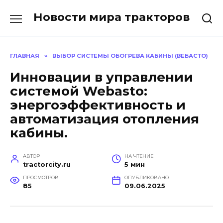
Перейти
Новости мира тракторов
к
содержанию
ГЛАВНАЯ
»
ВЫБОР СИСТЕМЫ ОБОГРЕВА КАБИНЫ (ВЕБАСТО)
Инновации в управлении
системой Webasto:
энергоэффективность и
автоматизация отопления
кабины.
АВТОР
НА ЧТЕНИЕ
tractorcity.ru
5 мин
ПРОСМОТРОВ
ОПУБЛИКОВАНО
85
09.06.2025