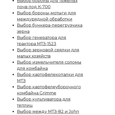
Выбор бороны для тяжелых
почв под К-700
Выбор бороны-мотыги для
междурядной обработки
Выбор бункера-перегрузчика
зерна
Выбор генератора для
трактора МТЗ-1523
Выбор зерновой сеялки для
малых хозяйств
Выбор измельчителя соломы
для комбайна
Выбор картофелекопалки для
МТЗ
Выбор картофелеуборочного
комбайна Grimme
Выбор культиватора для
теплиц
Выбор между МТЗ-82 и John