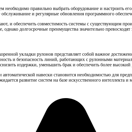
ем необходимо правильно выбрать оборудование и настроить ег
ое обслуживание и регулярные обновления программного обеспеч
тают, и обеспечить совместимость системы с существующим про
е, однако долгосрочные преимущества значительно превосходят 
коренной укладки рулонов представляет собой важное достижен
чность и безопасность линий, работающих с рулонными материа
снизить издержки, уменьшить брак и обеспечить более высокий 
 автоматической навески становится необходимостью для предп
жидается развитие систем на базе искусственного интеллекта и 