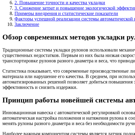
2. Повышение точности и качества укладки
3. Снижение затрат и повышение экологической эффекти
Примеры внедрения и статистические показатели
Факторы успешной реализации системы автоматической 
Заключение
Обзор современных методов укладки ру
Традиционные системы укладки рулонов использовали механиче
существенных недостатков. Первым из них была низкая скорос
транспортировке рулонов разного диаметра и веса, что приво
Статистика показывает, что современные производственные л
материала или нарушение его качества. В среднем, при исполь
автоматизированных решений позволяет добиться повышения эт
эффективность и снизить издержки.
Принцип работы новейшей системы ав
Инновационная навеска с автоматической регулировкой основ
автоматическая настройка положения и натяжения рулона в соо
менять рулоны разного диаметра и веса без необходимости ру
Наиболее важным компонентом системы является датчик полож