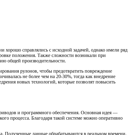
 хорошо справлялись с исходной задачей, однако имели ряд
ировке положения. Также сложности возникали при
нию общей производительности.
нирования рулонов, чтобы предотвратить повреждение
чивалась не более чем на 20-30%, тогда как внедрение
едрения новых технологий, которые позволят повысить
приводов и программного обеспечения. Основная идея —
кого процесса. Благодаря такой системе можно оперативно
а. Полученные данные обрабатываются в реальном времени,