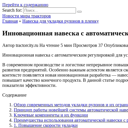
Перейти к содержанию
Search for:
Новости мира тракторов
Главная
»
Навеска для укладки рулонов в пленку
Инновационная навеска с автоматическ
Автор
tractorcity.ru
На чтение
5 мин
Просмотров
37
Опубликов
Инновационная навеска с автоматическим регулировкой для у
В современном производстве и логистике непрерывное повыше
развития предприятий. Особенно важным аспектом является ск
контексте появляется новая инновационная разработка — навес
повышает качество конечного продукта. В данной статье подр
показатели эффективности.
Содержание
Обзор современных методов укладки рулонов и их огран
Принцип работы новейшей системы автоматической нав
Ключевые компоненты и их функции
Преимущества использования автоматической навески с 
1. Повышение скорости укладки