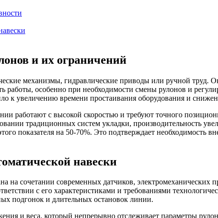
вности
навески
лонов и их ограничений
ские механизмы, гидравлические приводы или ручной труд. Они
ть работы, особенно при необходимости смены рулонов и регул
дило к увеличению времени простаивания оборудования и сниже
инии работают с высокой скоростью и требуют точного позицио
зовании традиционных систем укладки, производительность увели
ого показателя на 50-70%. Это подтверждает необходимость вн
томатической навески
ана на сочетании современных датчиков, электромеханических 
тветствии с его характеристиками и требованиями технологичес
чных подгонок и длительных остановок линии.
ения и веса, который непрерывно отслеживает параметры рулон