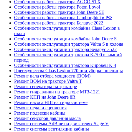
Особенности работы трактора AGCO STX
Особенности работы трактора Foton Lovol
Особенности работы трактора John Deere 5E
Особенности работы трактора Lamborghini в РФ
Особенности работы трактора Беларус 2022
Особенности эксплуатации комбайна Claas Lexion в
пыли
Особенности эксплуатации комбайна John Deere S
Особенности эксплуатации трактора Valtra S в холода
Особенности эксплуатации трактора Беларус 3522
Особенности эксплуатации трактора К-700 в зимний
период
Особенности эксплуатации трактора Кировец К-4
Преимущества Claas Lexion 770 при уборке пшеницы
Ремонт вала отбора мощности (ВОМ)
Ремонт ВОМ на тракторе Valtra T
Ремонт генератора на тракторе
Ремонт гидравлики на тракторе МТЗ-1221
Ремонт КПП на John Deere 8R
Ремонт насоса НШ на гидросистеме
Ремонт педали сцепления
Ремонт подвески кабины
Ремонт сенсоров давления масла
Ремонт системы AdBlue на двигателях Stage V
Ремонт системы вентиляции кабины