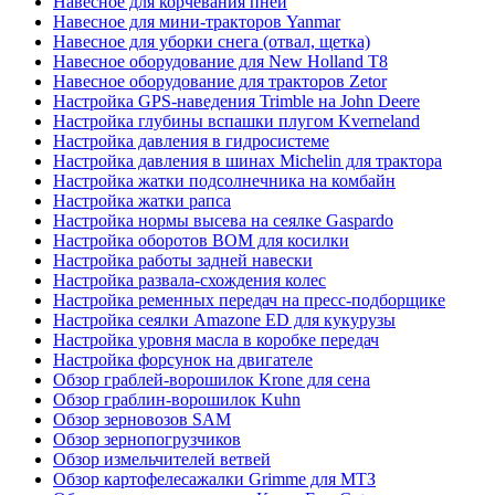
Навесное для корчевания пней
Навесное для мини-тракторов Yanmar
Навесное для уборки снега (отвал, щетка)
Навесное оборудование для New Holland T8
Навесное оборудование для тракторов Zetor
Настройка GPS-наведения Trimble на John Deere
Настройка глубины вспашки плугом Kverneland
Настройка давления в гидросистеме
Настройка давления в шинах Michelin для трактора
Настройка жатки подсолнечника на комбайн
Настройка жатки рапса
Настройка нормы высева на сеялке Gaspardo
Настройка оборотов ВОМ для косилки
Настройка работы задней навески
Настройка развала-схождения колес
Настройка ременных передач на пресс-подборщике
Настройка сеялки Amazone ED для кукурузы
Настройка уровня масла в коробке передач
Настройка форсунок на двигателе
Обзор граблей-ворошилок Krone для сена
Обзор граблин-ворошилок Kuhn
Обзор зерновозов SAM
Обзор зернопогрузчиков
Обзор измельчителей ветвей
Обзор картофелесажалки Grimme для МТЗ