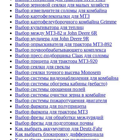
Выбор зерновой сеялки для малых хозяйств
Выбор измельчителя соломы для комбайна
Выбор картофелекопалки для МТЗ
Выбор картофелеуборочного комбайна Grimme
Выбор культиватора для теплиц
Выбор между МТЗ-82 и John Deere 6R
Выбор мульчера для John Deere 9R
Выбор опрыскивателя для трактора МТЗ-892
Выбор почвообрабатывающего комплекса
Выбор пресс-подборщика Claas для соломы
Выбор прицепа для трактора МТЗ-920
Выбор сеялки для свеклы
Выбор сеялки точного высева Monosem
Выбор системы видеонаблюдения для комбайна
Выбор системы обогрева кабины (вебасто)
Выбор системы орошения полей
Выбор системы очистки зерна в комбайне
Выбор системы пожаротушения двигателя
Выбор фаркопа для полуприцепа
Выбор фаркопа для трактора МТЗ
Выбор фрезы для обработки междурядий
Выбор фрезы для подготовки почвы
Как выбрать аккумулятор для Deutz-Fahr
Как выбрать блокировку дифференциала
Как выбрать домкрат для полуприцепа