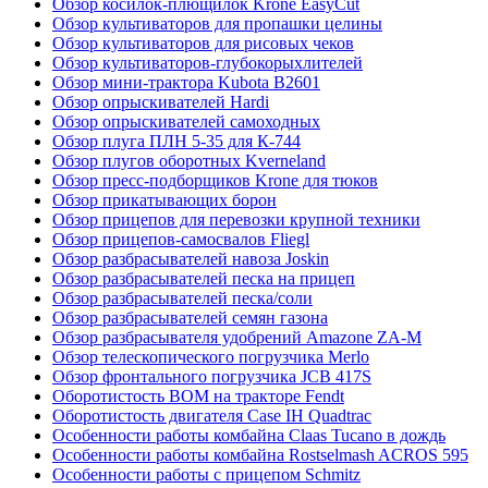
Обзор косилок-плющилок Krone EasyCut
Обзор культиваторов для пропашки целины
Обзор культиваторов для рисовых чеков
Обзор культиваторов-глубокорыхлителей
Обзор мини-трактора Kubota B2601
Обзор опрыскивателей Hardi
Обзор опрыскивателей самоходных
Обзор плуга ПЛН 5-35 для К-744
Обзор плугов оборотных Kverneland
Обзор пресс-подборщиков Krone для тюков
Обзор прикатывающих борон
Обзор прицепов для перевозки крупной техники
Обзор прицепов-самосвалов Fliegl
Обзор разбрасывателей навоза Joskin
Обзор разбрасывателей песка на прицеп
Обзор разбрасывателей песка/соли
Обзор разбрасывателей семян газона
Обзор разбрасывателя удобрений Amazone ZA-M
Обзор телескопического погрузчика Merlo
Обзор фронтального погрузчика JCB 417S
Оборотистость ВОМ на тракторе Fendt
Оборотистость двигателя Case IH Quadtrac
Особенности работы комбайна Claas Tucano в дождь
Особенности работы комбайна Rostselmash ACROS 595
Особенности работы с прицепом Schmitz