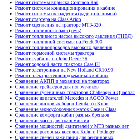
Ремонт системы впрыска Common Rail
Ремонт системы кондиционирования в кабине
Ремонт системы охлаждения (радиатор, помпа)
Ремонт стартера на Claas Arion
Ремонт сцепления на тракторе МТЗ-320
Ремонт топливного бака (течь)
Ремонт топливного насоса высокого давления (ТНВД)
Ремонт топливной системы на Fendt 900
Ремонт топливопроводов высокого давления
Ремонт тормозной системы трактора
Ремонт турбины на John Deere 7R
Ремонт ходовой части трактора Case IH
Ремонт электроники на New Holland CR10.90
Ремонт электростеклоподъемников кабины
Сравнение АКПП и механики на тракторах
Сравнение грейферов для погрузчиков
Сравнение гусеничных тракторов Challenger и Quadtrac
Сравнение двигателей Mercedes и AGCO Power
Сравнение дисковых борон Lemken и Kuhn
Сравнение зерноуборочных жаток Case и Claas
Сравнение комфорта кабин разных брендов
Сравнение масел для трансмиссии
Сравнение мощностей двигателей у МТЗ разных лет
Сравнение роторных косилок Kuhn и Pottinger
Сравнение свечей зажигания для бензиновых