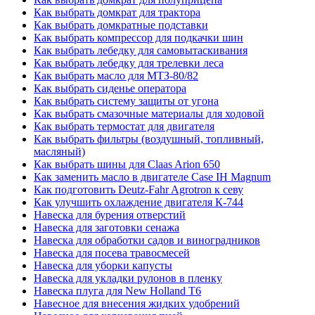
Как выбрать домкрат для трактора
Как выбрать домкратные подставки
Как выбрать компрессор для подкачки шин
Как выбрать лебедку для самовытаскивания
Как выбрать лебедку для трелевки леса
Как выбрать масло для МТЗ-80/82
Как выбрать сиденье оператора
Как выбрать систему защиты от угона
Как выбрать смазочные материалы для ходовой
Как выбрать термостат для двигателя
Как выбрать фильтры (воздушный, топливный,
масляный)
Как выбрать шины для Claas Arion 650
Как заменить масло в двигателе Case IH Magnum
Как подготовить Deutz-Fahr Agrotron к севу
Как улучшить охлаждение двигателя К-744
Навеска для бурения отверстий
Навеска для заготовки сенажа
Навеска для обработки садов и виноградников
Навеска для посева травосмесей
Навеска для уборки капусты
Навеска для укладки рулонов в пленку
Навеска плуга для New Holland T6
Навесное для внесения жидких удобрений