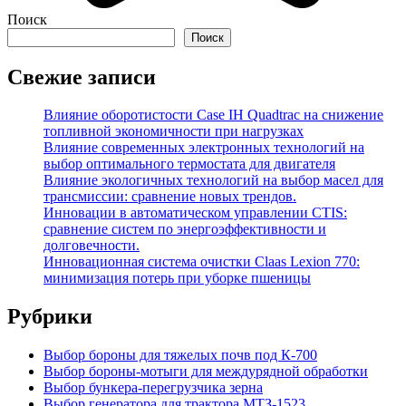
Поиск
Поиск
Свежие записи
Влияние оборотистости Case IH Quadtrac на снижение
топливной экономичности при нагрузках
Влияние современных электронных технологий на
выбор оптимального термостата для двигателя
Влияние экологичных технологий на выбор масел для
трансмиссии: сравнение новых трендов.
Инновации в автоматическом управлении CTIS:
сравнение систем по энергоэффективности и
долговечности.
Инновационная система очистки Claas Lexion 770:
минимизация потерь при уборке пшеницы
Рубрики
Выбор бороны для тяжелых почв под К-700
Выбор бороны-мотыги для междурядной обработки
Выбор бункера-перегрузчика зерна
Выбор генератора для трактора МТЗ-1523