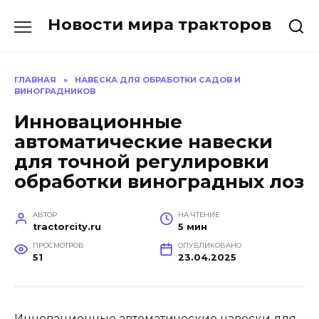
Перейти
Новости мира тракторов
к
содержанию
ГЛАВНАЯ
»
НАВЕСКА ДЛЯ ОБРАБОТКИ САДОВ И
ВИНОГРАДНИКОВ
Инновационные
автоматические навески
для точной регулировки
обработки виноградных лоз
АВТОР
НА ЧТЕНИЕ
tractorcity.ru
5 мин
ПРОСМОТРОВ
ОПУБЛИКОВАНО
51
23.04.2025
Инновационные автоматические навески для