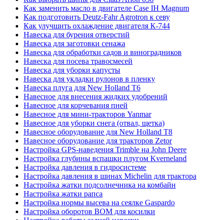
Как заменить масло в двигателе Case IH Magnum
Как подготовить Deutz-Fahr Agrotron к севу
Как улучшить охлаждение двигателя К-744
Навеска для бурения отверстий
Навеска для заготовки сенажа
Навеска для обработки садов и виноградников
Навеска для посева травосмесей
Навеска для уборки капусты
Навеска для укладки рулонов в пленку
Навеска плуга для New Holland T6
Навесное для внесения жидких удобрений
Навесное для корчевания пней
Навесное для мини-тракторов Yanmar
Навесное для уборки снега (отвал, щетка)
Навесное оборудование для New Holland T8
Навесное оборудование для тракторов Zetor
Настройка GPS-наведения Trimble на John Deere
Настройка глубины вспашки плугом Kverneland
Настройка давления в гидросистеме
Настройка давления в шинах Michelin для трактора
Настройка жатки подсолнечника на комбайн
Настройка жатки рапса
Настройка нормы высева на сеялке Gaspardo
Настройка оборотов ВОМ для косилки