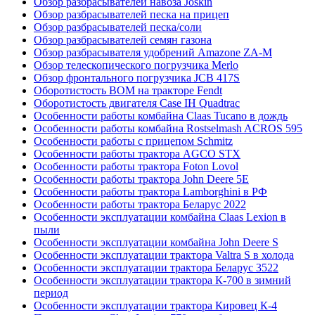
Обзор разбрасывателей навоза Joskin
Обзор разбрасывателей песка на прицеп
Обзор разбрасывателей песка/соли
Обзор разбрасывателей семян газона
Обзор разбрасывателя удобрений Amazone ZA-M
Обзор телескопического погрузчика Merlo
Обзор фронтального погрузчика JCB 417S
Оборотистость ВОМ на тракторе Fendt
Оборотистость двигателя Case IH Quadtrac
Особенности работы комбайна Claas Tucano в дождь
Особенности работы комбайна Rostselmash ACROS 595
Особенности работы с прицепом Schmitz
Особенности работы трактора AGCO STX
Особенности работы трактора Foton Lovol
Особенности работы трактора John Deere 5E
Особенности работы трактора Lamborghini в РФ
Особенности работы трактора Беларус 2022
Особенности эксплуатации комбайна Claas Lexion в
пыли
Особенности эксплуатации комбайна John Deere S
Особенности эксплуатации трактора Valtra S в холода
Особенности эксплуатации трактора Беларус 3522
Особенности эксплуатации трактора К-700 в зимний
период
Особенности эксплуатации трактора Кировец К-4