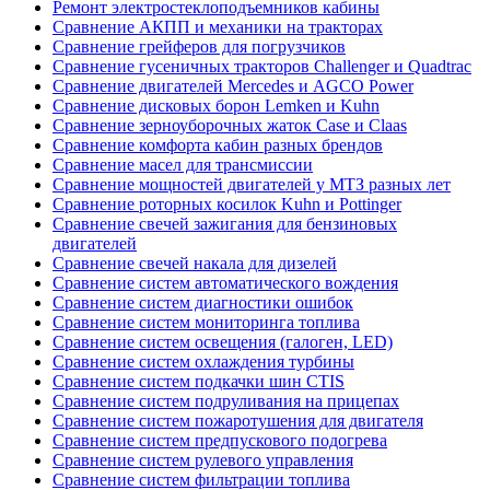
Ремонт электростеклоподъемников кабины
Сравнение АКПП и механики на тракторах
Сравнение грейферов для погрузчиков
Сравнение гусеничных тракторов Challenger и Quadtrac
Сравнение двигателей Mercedes и AGCO Power
Сравнение дисковых борон Lemken и Kuhn
Сравнение зерноуборочных жаток Case и Claas
Сравнение комфорта кабин разных брендов
Сравнение масел для трансмиссии
Сравнение мощностей двигателей у МТЗ разных лет
Сравнение роторных косилок Kuhn и Pottinger
Сравнение свечей зажигания для бензиновых
двигателей
Сравнение свечей накала для дизелей
Сравнение систем автоматического вождения
Сравнение систем диагностики ошибок
Сравнение систем мониторинга топлива
Сравнение систем освещения (галоген, LED)
Сравнение систем охлаждения турбины
Сравнение систем подкачки шин CTIS
Сравнение систем подруливания на прицепах
Сравнение систем пожаротушения для двигателя
Сравнение систем предпускового подогрева
Сравнение систем рулевого управления
Сравнение систем фильтрации топлива