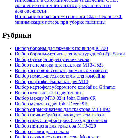
сравнение систем по энергоэффективности и
долговечности.
Инновационная система очистки Claas Lexion 770:
минимизация потерь при уборке пшеницы
Рубрики
Выбор бороны для тяжелых почв под К-700
Выбор бороны-мотыги для междурядной обработки
Выбор бункера-перегрузчика зерна
Выбор генератора для трактора МТЗ-1523
Выбор зерновой сеялки для малых хозяйств
Выбор измельчителя соломы для комбайна
Выбор картофелекопалки для МТЗ
Выбор картофелеуборочного комбайна Grimme
Выбор культиватора для теплиц
Выбор между МТЗ-82 и John Deere 6R
Выбор мульчера для John Deere 9R
Выбор опрыскивателя для трактора МТЗ-892
Выбор почвообрабатывающего комплекса
Выбор пресс-подборщика Claas для соломы
Выбор прицепа для трактора МТЗ-920
Выбор сеялки для свеклы
Выбор сеялки точного высева Monosem