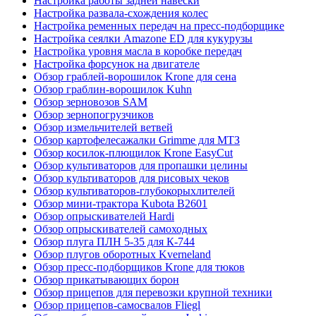
Настройка работы задней навески
Настройка развала-схождения колес
Настройка ременных передач на пресс-подборщике
Настройка сеялки Amazone ED для кукурузы
Настройка уровня масла в коробке передач
Настройка форсунок на двигателе
Обзор граблей-ворошилок Krone для сена
Обзор граблин-ворошилок Kuhn
Обзор зерновозов SAM
Обзор зернопогрузчиков
Обзор измельчителей ветвей
Обзор картофелесажалки Grimme для МТЗ
Обзор косилок-плющилок Krone EasyCut
Обзор культиваторов для пропашки целины
Обзор культиваторов для рисовых чеков
Обзор культиваторов-глубокорыхлителей
Обзор мини-трактора Kubota B2601
Обзор опрыскивателей Hardi
Обзор опрыскивателей самоходных
Обзор плуга ПЛН 5-35 для К-744
Обзор плугов оборотных Kverneland
Обзор пресс-подборщиков Krone для тюков
Обзор прикатывающих борон
Обзор прицепов для перевозки крупной техники
Обзор прицепов-самосвалов Fliegl