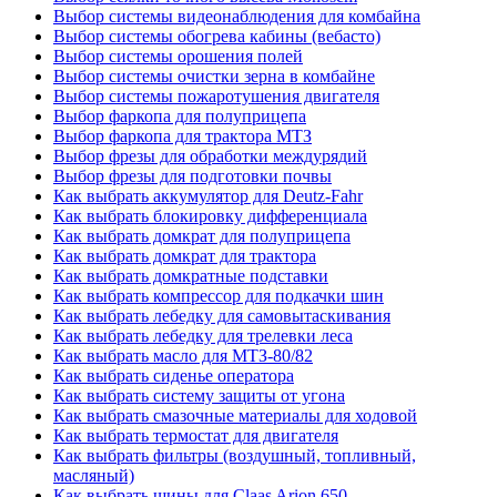
Выбор системы видеонаблюдения для комбайна
Выбор системы обогрева кабины (вебасто)
Выбор системы орошения полей
Выбор системы очистки зерна в комбайне
Выбор системы пожаротушения двигателя
Выбор фаркопа для полуприцепа
Выбор фаркопа для трактора МТЗ
Выбор фрезы для обработки междурядий
Выбор фрезы для подготовки почвы
Как выбрать аккумулятор для Deutz-Fahr
Как выбрать блокировку дифференциала
Как выбрать домкрат для полуприцепа
Как выбрать домкрат для трактора
Как выбрать домкратные подставки
Как выбрать компрессор для подкачки шин
Как выбрать лебедку для самовытаскивания
Как выбрать лебедку для трелевки леса
Как выбрать масло для МТЗ-80/82
Как выбрать сиденье оператора
Как выбрать систему защиты от угона
Как выбрать смазочные материалы для ходовой
Как выбрать термостат для двигателя
Как выбрать фильтры (воздушный, топливный,
масляный)
Как выбрать шины для Claas Arion 650