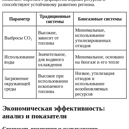
способствуют устойчивому развитию региона.
Традиционные
Параметр
Биогазовые системы
системы
Минимальные,
Высокие,
использование
Выбросы CO₂
зависит от
утилизированных
топлива
отходов
Значительное,
Использование
Минимальное, основано
для водяного
воды
на биогазе и его тепле
охлаждения
Низкое, утилизация
Высокое при
Загрязнение
отходов и
использовании
окружающей
использование
ископаемого
среды
возобновляемых
топлива
ресурсов
Экономическая эффективность:
анализ и показатели
Стоимость внедрения и эксплуатации