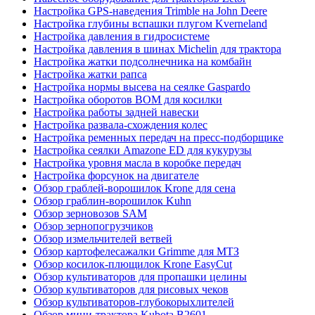
Настройка GPS-наведения Trimble на John Deere
Настройка глубины вспашки плугом Kverneland
Настройка давления в гидросистеме
Настройка давления в шинах Michelin для трактора
Настройка жатки подсолнечника на комбайн
Настройка жатки рапса
Настройка нормы высева на сеялке Gaspardo
Настройка оборотов ВОМ для косилки
Настройка работы задней навески
Настройка развала-схождения колес
Настройка ременных передач на пресс-подборщике
Настройка сеялки Amazone ED для кукурузы
Настройка уровня масла в коробке передач
Настройка форсунок на двигателе
Обзор граблей-ворошилок Krone для сена
Обзор граблин-ворошилок Kuhn
Обзор зерновозов SAM
Обзор зернопогрузчиков
Обзор измельчителей ветвей
Обзор картофелесажалки Grimme для МТЗ
Обзор косилок-плющилок Krone EasyCut
Обзор культиваторов для пропашки целины
Обзор культиваторов для рисовых чеков
Обзор культиваторов-глубокорыхлителей
Обзор мини-трактора Kubota B2601