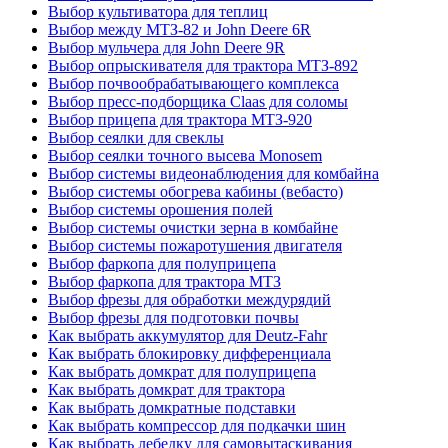
Выбор культиватора для теплиц
Выбор между МТЗ-82 и John Deere 6R
Выбор мульчера для John Deere 9R
Выбор опрыскивателя для трактора МТЗ-892
Выбор почвообрабатывающего комплекса
Выбор пресс-подборщика Claas для соломы
Выбор прицепа для трактора МТЗ-920
Выбор сеялки для свеклы
Выбор сеялки точного высева Monosem
Выбор системы видеонаблюдения для комбайна
Выбор системы обогрева кабины (вебасто)
Выбор системы орошения полей
Выбор системы очистки зерна в комбайне
Выбор системы пожаротушения двигателя
Выбор фаркопа для полуприцепа
Выбор фаркопа для трактора МТЗ
Выбор фрезы для обработки междурядий
Выбор фрезы для подготовки почвы
Как выбрать аккумулятор для Deutz-Fahr
Как выбрать блокировку дифференциала
Как выбрать домкрат для полуприцепа
Как выбрать домкрат для трактора
Как выбрать домкратные подставки
Как выбрать компрессор для подкачки шин
Как выбрать лебедку для самовытаскивания