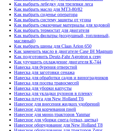
Как выбрать лебедку для трелевки леса
Как выбрать масло для МТЗ-80/82
Как выбрать сиденье оператора
Как выбрать систему защиты от угона
Как выбрать смазочные материалы для ходовой
Как выбрать термостат для двигателя
Как выбрать фильтры (воздушный, топливный,
масляный)
Как выбрать шины для Claas Arion 650
Как заменить масло в двигателе Case IH Magnum
Как подготовить Deutz-Fahr Agrotron к севу
Как улучшить охлаждение двигателя К-744
Навеска для бурения отверстий
Навеска для заготовки сенажа
Навеска для обработки садов и виноградников
Навеска для посева травосмесей
Навеска для уборки капусты
Навеска для укладки рулонов в пленку
Навеска плуга для New Holland T6
Навесное для внесения жидких удобрений
Навесное для корчевания пней
Навесное для мини-тракторов Yanmar
Навесное для уборки снега (отвал, щетка)
Навесное оборудование для New Holland T8
Навесное оборудование для тракторов Zetor