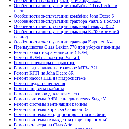
Особенности работы трактора Беларус 2022
Особенности эксплуатации комбайна Claas Lexion в
пыли
Особенности эксплуатации комбайна John Deere S
Особенности эксплуатации трактора Valtra S в холода
Особенности эксплуатации трактора Беларус 3522
Особенности эксплуатации трактора К-700 в зимний
период
Особенности эксплуатации трактора Кировец К-4
Преимущества Claas Lexion 770 при уборке пшеницы
Ремонт вала отбора мощности (ВОМ)
Ремонт ВОМ на тракторе Valtra T
Ремонт генератора на тракторе
Ремонт гидравлики на тракторе МТЗ-1221
Ремонт КПП на John Deere 8R
Ремонт насоса НШ на гидросистеме
Ремонт педали сцепления
Ремонт подвески кабины
Ремонт сенсоров давления масла
Ремонт системы AdBlue на двигателях Stage V
Ремонт системы вентиляции кабины
Ремонт системы впрыска Common Rail
Ремонт системы кондиционирования в кабине
Ремонт системы охлаждения (радиатор, помпа)
Ремонт стартера на Claas Arion