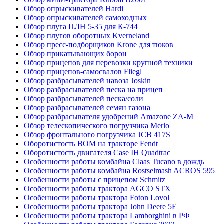
Обзор опрыскивателей Hardi
Обзор опрыскивателей самоходных
Обзор плуга ПЛН 5-35 для К-744
Обзор плугов оборотных Kverneland
Обзор пресс-подборщиков Krone для тюков
Обзор прикатывающих борон
Обзор прицепов для перевозки крупной техники
Обзор прицепов-самосвалов Fliegl
Обзор разбрасывателей навоза Joskin
Обзор разбрасывателей песка на прицеп
Обзор разбрасывателей песка/соли
Обзор разбрасывателей семян газона
Обзор разбрасывателя удобрений Amazone ZA-M
Обзор телескопического погрузчика Merlo
Обзор фронтального погрузчика JCB 417S
Оборотистость ВОМ на тракторе Fendt
Оборотистость двигателя Case IH Quadtrac
Особенности работы комбайна Claas Tucano в дождь
Особенности работы комбайна Rostselmash ACROS 595
Особенности работы с прицепом Schmitz
Особенности работы трактора AGCO STX
Особенности работы трактора Foton Lovol
Особенности работы трактора John Deere 5E
Особенности работы трактора Lamborghini в РФ