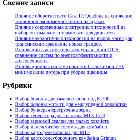
Свежие записи
Влияние оборотистости Case IH Quadtrac на снижение
топливной экономичности при нагрузках
Влияние современных электронных технологий на
выбор оптимального термостата для двигателя
Влияние экологичных технологий на выбор масел для
трансмиссии: сравнение новых трендов.
Инновации в автоматическом управлении CTIS:
сравнение систем по энергоэффективности и
долговечности.
Инновационная система очистки Claas Lexion 770:
минимизация потерь при уборке пшеницы
Рубрики
Выбор бороны для тяжелых почв под К-700
Выбор бороны-мотыги для междурядной обработки
Выбор бункера-перегрузчика зерна
Выбор генератора для трактора МТЗ-1523
Выбор зерновой сеялки для малых хозяйств
Выбор измельчителя соломы для комбайна
Выбор картофелекопалки для МТЗ
Выбор картофелеуборочного комбайна Grimme