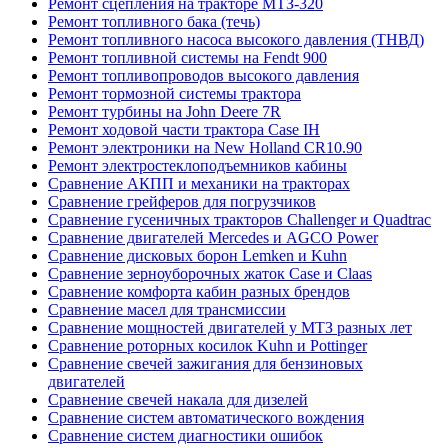
Ремонт сцепления на тракторе МТЗ-320
Ремонт топливного бака (течь)
Ремонт топливного насоса высокого давления (ТНВД)
Ремонт топливной системы на Fendt 900
Ремонт топливопроводов высокого давления
Ремонт тормозной системы трактора
Ремонт турбины на John Deere 7R
Ремонт ходовой части трактора Case IH
Ремонт электроники на New Holland CR10.90
Ремонт электростеклоподъемников кабины
Сравнение АКПП и механики на тракторах
Сравнение грейферов для погрузчиков
Сравнение гусеничных тракторов Challenger и Quadtrac
Сравнение двигателей Mercedes и AGCO Power
Сравнение дисковых борон Lemken и Kuhn
Сравнение зерноуборочных жаток Case и Claas
Сравнение комфорта кабин разных брендов
Сравнение масел для трансмиссии
Сравнение мощностей двигателей у МТЗ разных лет
Сравнение роторных косилок Kuhn и Pottinger
Сравнение свечей зажигания для бензиновых
двигателей
Сравнение свечей накала для дизелей
Сравнение систем автоматического вождения
Сравнение систем диагностики ошибок