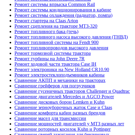
Ремонт системы впрыска Common Rail
Ремонт системы кондиционирования в кабине
Ремонт системы охлаждения (радиатор, помпа)
Ремонт стартера на Claas Arion
Ремонт сцепления на тракторе МТЗ-320
Ремонт топливного бака (течь)
Ремонт топливного насоса высокого давления (ТНВД)
Ремонт топливной системы на Fendt 900
Ремонт топливопроводов высокого давления
Ремонт тормозной системы трактора
Ремонт турбины на John Deere 7R
Ремонт ходовой части трактора Case IH
Ремонт электроники на New Holland CR10.90
Ремонт электростеклоподъемников кабины
Сравнение АКПП и механики на тракторах
Сравнение грейферов для погрузчиков
Сравнение гусеничных тракторов Challenger и Quadtrac
Сравнение двигателей Mercedes и AGCO Power
Сравнение дисковых борон Lemken и Kuhn
Сравнение зерноуборочных жаток Case и Claas
Сравнение комфорта кабин разных брендов
Сравнение масел для трансмиссии
Сравнение мощностей двигателей у МТЗ разных лет
Сравнение роторных косилок Kuhn и Pottinger
Сравнение свечей зажигания для бензиновых