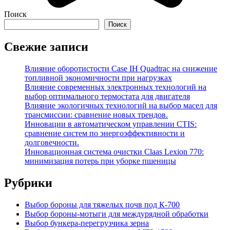
Поиск
Поиск
Свежие записи
Влияние оборотистости Case IH Quadtrac на снижение
топливной экономичности при нагрузках
Влияние современных электронных технологий на
выбор оптимального термостата для двигателя
Влияние экологичных технологий на выбор масел для
трансмиссии: сравнение новых трендов.
Инновации в автоматическом управлении CTIS:
сравнение систем по энергоэффективности и
долговечности.
Инновационная система очистки Claas Lexion 770:
минимизация потерь при уборке пшеницы
Рубрики
Выбор бороны для тяжелых почв под К-700
Выбор бороны-мотыги для междурядной обработки
Выбор бункера-перегрузчика зерна