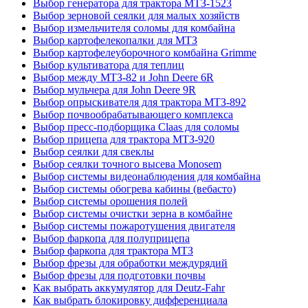
Выбор генератора для трактора МТЗ-1523
Выбор зерновой сеялки для малых хозяйств
Выбор измельчителя соломы для комбайна
Выбор картофелекопалки для МТЗ
Выбор картофелеуборочного комбайна Grimme
Выбор культиватора для теплиц
Выбор между МТЗ-82 и John Deere 6R
Выбор мульчера для John Deere 9R
Выбор опрыскивателя для трактора МТЗ-892
Выбор почвообрабатывающего комплекса
Выбор пресс-подборщика Claas для соломы
Выбор прицепа для трактора МТЗ-920
Выбор сеялки для свеклы
Выбор сеялки точного высева Monosem
Выбор системы видеонаблюдения для комбайна
Выбор системы обогрева кабины (вебасто)
Выбор системы орошения полей
Выбор системы очистки зерна в комбайне
Выбор системы пожаротушения двигателя
Выбор фаркопа для полуприцепа
Выбор фаркопа для трактора МТЗ
Выбор фрезы для обработки междурядий
Выбор фрезы для подготовки почвы
Как выбрать аккумулятор для Deutz-Fahr
Как выбрать блокировку дифференциала