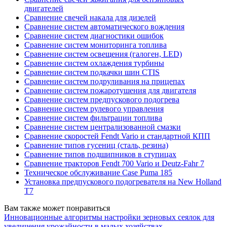
двигателей
Сравнение свечей накала для дизелей
Сравнение систем автоматического вождения
Сравнение систем диагностики ошибок
Сравнение систем мониторинга топлива
Сравнение систем освещения (галоген, LED)
Сравнение систем охлаждения турбины
Сравнение систем подкачки шин CTIS
Сравнение систем подруливания на прицепах
Сравнение систем пожаротушения для двигателя
Сравнение систем предпускового подогрева
Сравнение систем рулевого управления
Сравнение систем фильтрации топлива
Сравнение систем централизованной смазки
Сравнение скоростей Fendt Vario и стандартной КПП
Сравнение типов гусениц (сталь, резина)
Сравнение типов подшипников в ступицах
Сравнение тракторов Fendt 700 Vario и Deutz-Fahr 7
Техническое обслуживание Case Puma 185
Установка предпускового подогревателя на New Holland
T7
Вам также может понравиться
Инновационные алгоритмы настройки зерновых сеялок для
увеличения урожайности в малых хозяйствах