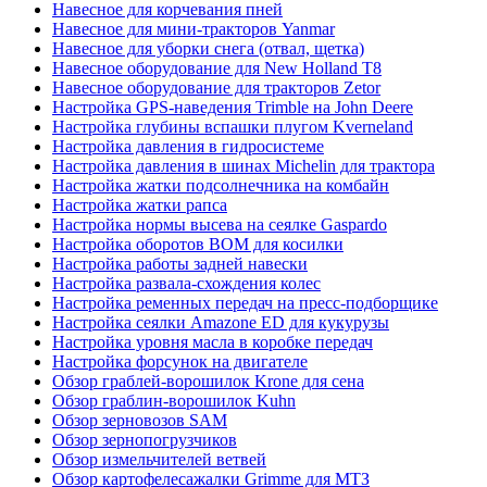
Навесное для корчевания пней
Навесное для мини-тракторов Yanmar
Навесное для уборки снега (отвал, щетка)
Навесное оборудование для New Holland T8
Навесное оборудование для тракторов Zetor
Настройка GPS-наведения Trimble на John Deere
Настройка глубины вспашки плугом Kverneland
Настройка давления в гидросистеме
Настройка давления в шинах Michelin для трактора
Настройка жатки подсолнечника на комбайн
Настройка жатки рапса
Настройка нормы высева на сеялке Gaspardo
Настройка оборотов ВОМ для косилки
Настройка работы задней навески
Настройка развала-схождения колес
Настройка ременных передач на пресс-подборщике
Настройка сеялки Amazone ED для кукурузы
Настройка уровня масла в коробке передач
Настройка форсунок на двигателе
Обзор граблей-ворошилок Krone для сена
Обзор граблин-ворошилок Kuhn
Обзор зерновозов SAM
Обзор зернопогрузчиков
Обзор измельчителей ветвей
Обзор картофелесажалки Grimme для МТЗ