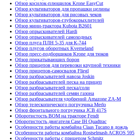
Обзор косилок-плющилок Krone EasyCut
Обзор культиваторов для пропашки целины
Обзор культиваторов для рисовых чеков
Обзор культиваторов-глубокорыхлителей
Обзор мини-трактора Kubota B2601
Обзор опрыскивателей Hardi
Обзор опрыскивателей самоходных
Обзор плуга ПЛН 5-35 для К-744
Обзор плугов оборотных Kverneland
Обзор пресс-подборщиков Krone для тюков
Обзор прикатывающих борон
Обзор прицепов для перевозки крупной техники
Обзор прицепов-самосвалов Fliegl
Обзор разбрасывателей навоза Joskin
Обзор разбрасывателей песка на прицеп
Обзор разбрасывателей песка/соли
Обзор разбрасывателей семян газона
Обзор разбрасывателя удобрений Amazone ZA-M
Обзор телескопического погрузчика Merlo
Обзор фронтального погрузчика JCB 417S
Оборотистость ВОМ на тракторе Fendt
Оборотистость двигателя Case IH Quadtrac
Особенности работы комбайна Claas Tucano в дождь
Особенности работы комбайна Rostselmash ACROS 595
Особенности работы с прицепом Schmitz