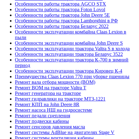
Особенности работы трактора AGCO STX
Особенности работы трактора Foton Lovol
Особенности работы трактора John Deere 5E
Особенности работы трактора Lamborghini в РФ
Особенности работы трактора Беларус 2022
Особенности эксплуатации комбайна Claas Lexion в
пыли
Особенности эксплуатации комбайна John Deere S
Особенности эксплуатации трактора Valtra S в холода
Особенности эксплуатации трактора Беларус 3522
Особенности эксплуатации трактора К-700 в зимний
период
Особенности эксплуатации трактора Кировец К-4
Преимущества Claas Lexion 770 при уборке пшеницы
Ремонт вала отбора мощности (ВОМ)
Ремонт ВОМ на тракторе Valtra T
Ремонт генератора на тракторе
Ремонт гидравлики на тракторе МТЗ-1221
Ремонт КПП на John Deere 8R
Ремонт насоса НШ на гидросистеме
Ремонт педали сцепления
Ремонт подвески кабины
Ремонт сенсоров давления масла
Ремонт системы AdBlue на двигателях Stage V
Ремонт системы вентиляции кабины