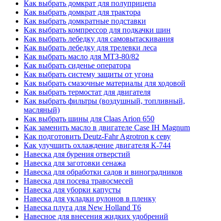
Как выбрать домкрат для полуприцепа
Как выбрать домкрат для трактора
Как выбрать домкратные подставки
Как выбрать компрессор для подкачки шин
Как выбрать лебедку для самовытаскивания
Как выбрать лебедку для трелевки леса
Как выбрать масло для МТЗ-80/82
Как выбрать сиденье оператора
Как выбрать систему защиты от угона
Как выбрать смазочные материалы для ходовой
Как выбрать термостат для двигателя
Как выбрать фильтры (воздушный, топливный,
масляный)
Как выбрать шины для Claas Arion 650
Как заменить масло в двигателе Case IH Magnum
Как подготовить Deutz-Fahr Agrotron к севу
Как улучшить охлаждение двигателя К-744
Навеска для бурения отверстий
Навеска для заготовки сенажа
Навеска для обработки садов и виноградников
Навеска для посева травосмесей
Навеска для уборки капусты
Навеска для укладки рулонов в пленку
Навеска плуга для New Holland T6
Навесное для внесения жидких удобрений