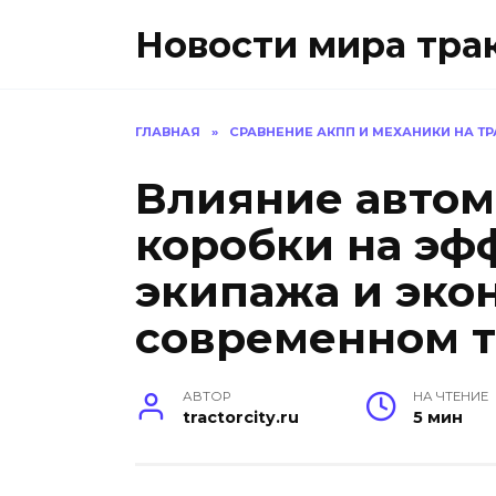
Перейти
Новости мира тра
к
содержанию
ГЛАВНАЯ
»
СРАВНЕНИЕ АКПП И МЕХАНИКИ НА Т
Влияние автом
коробки на эф
экипажа и эко
современном т
АВТОР
НА ЧТЕНИЕ
tractorcity.ru
5 мин