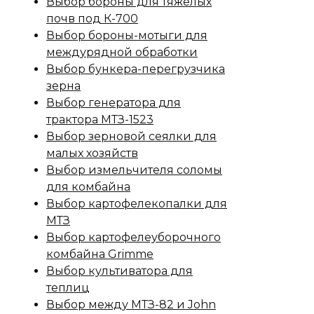
Выбор бороны для тяжелых
почв под К-700
Выбор бороны-мотыги для
междурядной обработки
Выбор бункера-перегрузчика
зерна
Выбор генератора для
трактора МТЗ-1523
Выбор зерновой сеялки для
малых хозяйств
Выбор измельчителя соломы
для комбайна
Выбор картофелекопалки для
МТЗ
Выбор картофелеуборочного
комбайна Grimme
Выбор культиватора для
теплиц
Выбор между МТЗ-82 и John