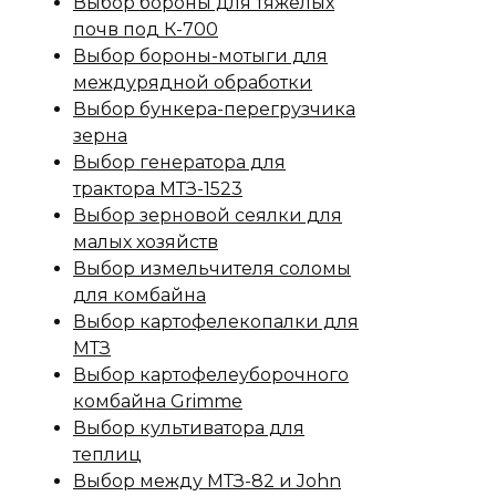
Выбор бороны для тяжелых
почв под К-700
Выбор бороны-мотыги для
междурядной обработки
Выбор бункера-перегрузчика
зерна
Выбор генератора для
трактора МТЗ-1523
Выбор зерновой сеялки для
малых хозяйств
Выбор измельчителя соломы
для комбайна
Выбор картофелекопалки для
МТЗ
Выбор картофелеуборочного
комбайна Grimme
Выбор культиватора для
теплиц
Выбор между МТЗ-82 и John