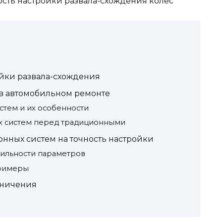
ость настройки развала-схождения колес
йки развала-схождения
 в автомобильном ремонте
тем и их особенности
х систем перед традиционными
нных систем на точность настройки
бильности параметров
примеры
аничения