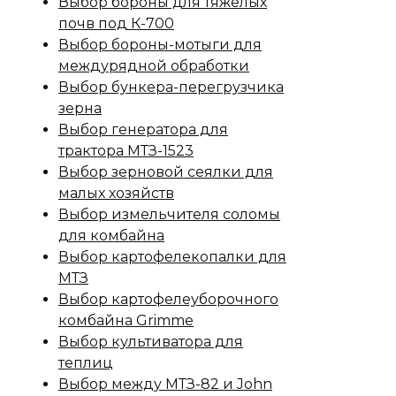
Выбор бороны для тяжелых
почв под К-700
Выбор бороны-мотыги для
междурядной обработки
Выбор бункера-перегрузчика
зерна
Выбор генератора для
трактора МТЗ-1523
Выбор зерновой сеялки для
малых хозяйств
Выбор измельчителя соломы
для комбайна
Выбор картофелекопалки для
МТЗ
Выбор картофелеуборочного
комбайна Grimme
Выбор культиватора для
теплиц
Выбор между МТЗ-82 и John