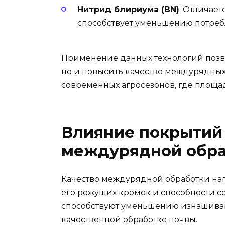
Нитрид блириума (BN)
: Отличае
способствует уменьшению потреб
Применение данных технологий позво
но и повысить качество междурядных 
современных агросезонов, где площад
Влияние покрытий 
междурядной обра
Качество междурядной обработки нап
его режущих кромок и способности с
способствуют уменьшению изнашиван
качественной обработке почвы.