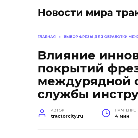
Перейти
Новости мира тра
к
содержанию
ГЛАВНАЯ
»
ВЫБОР ФРЕЗЫ ДЛЯ ОБРАБОТКИ МЕ
Влияние инно
покрытий фрез
междурядной о
службы инстр
АВТОР
НА ЧТЕНИЕ
tractorcity.ru
4 мин