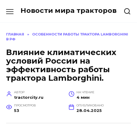
Перейти
Новости мира тракторов
к
содержанию
ГЛАВНАЯ
»
ОСОБЕННОСТИ РАБОТЫ ТРАКТОРА LAMBORGHINI
В РФ
Влияние климатических
условий России на
эффективность работы
трактора Lamborghini.
АВТОР
НА ЧТЕНИЕ
tractorcity.ru
4 мин
ПРОСМОТРОВ
ОПУБЛИКОВАНО
53
28.04.2025