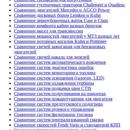
Сравнение гусеничных тракторов Challenger и Quadtrac
Сравнение двигателей Mercedes и AGCO Power
Сравнение дисковых борон Lemken и Kuhn
Сравнение зерноуборочных жаток Case и Claas
Сравнение комфорта кабин разных брендов
Сравнение масел для трансмиссии
Сравнение мощностей двигателей у МТЗ разных лет
Сравнение роторных косилок Kuhn и Pottinger
Сравнение свечей зажигания для бензиновых
двигателей
Сравнение свечей накала для дизелей
Сравнение систем автоматического вождения
Сравнение систем диагностики ошибок
Сравнение систем мониторинга топлива
Сравнение систем освещения (галоген, LED)
Сравнение систем охлаждения турбины
Сравнение систем подкачки шин CTIS
Сравнение систем подруливания на прицепах
Сравнение систем пожаротушения для двигателя
Сравнение систем предпускового подогрева
Сравнение систем рулевого управления
Сравнение систем фильтрации топлива
Сравнение систем централизованной смазки
Сравнение скоростей Fendt Vario и стандартной КПП