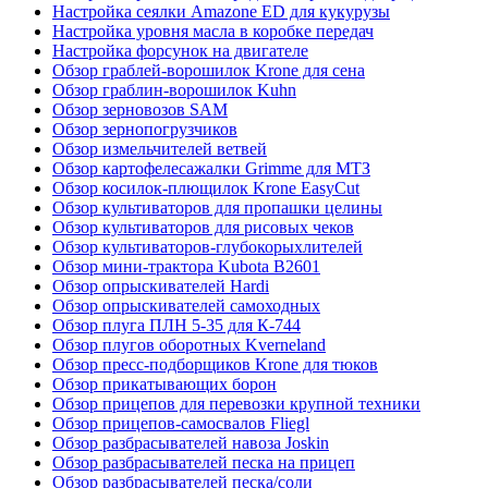
Настройка сеялки Amazone ED для кукурузы
Настройка уровня масла в коробке передач
Настройка форсунок на двигателе
Обзор граблей-ворошилок Krone для сена
Обзор граблин-ворошилок Kuhn
Обзор зерновозов SAM
Обзор зернопогрузчиков
Обзор измельчителей ветвей
Обзор картофелесажалки Grimme для МТЗ
Обзор косилок-плющилок Krone EasyCut
Обзор культиваторов для пропашки целины
Обзор культиваторов для рисовых чеков
Обзор культиваторов-глубокорыхлителей
Обзор мини-трактора Kubota B2601
Обзор опрыскивателей Hardi
Обзор опрыскивателей самоходных
Обзор плуга ПЛН 5-35 для К-744
Обзор плугов оборотных Kverneland
Обзор пресс-подборщиков Krone для тюков
Обзор прикатывающих борон
Обзор прицепов для перевозки крупной техники
Обзор прицепов-самосвалов Fliegl
Обзор разбрасывателей навоза Joskin
Обзор разбрасывателей песка на прицеп
Обзор разбрасывателей песка/соли