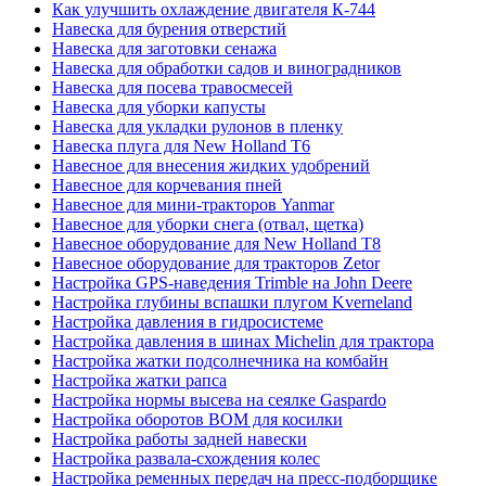
Как улучшить охлаждение двигателя К-744
Навеска для бурения отверстий
Навеска для заготовки сенажа
Навеска для обработки садов и виноградников
Навеска для посева травосмесей
Навеска для уборки капусты
Навеска для укладки рулонов в пленку
Навеска плуга для New Holland T6
Навесное для внесения жидких удобрений
Навесное для корчевания пней
Навесное для мини-тракторов Yanmar
Навесное для уборки снега (отвал, щетка)
Навесное оборудование для New Holland T8
Навесное оборудование для тракторов Zetor
Настройка GPS-наведения Trimble на John Deere
Настройка глубины вспашки плугом Kverneland
Настройка давления в гидросистеме
Настройка давления в шинах Michelin для трактора
Настройка жатки подсолнечника на комбайн
Настройка жатки рапса
Настройка нормы высева на сеялке Gaspardo
Настройка оборотов ВОМ для косилки
Настройка работы задней навески
Настройка развала-схождения колес
Настройка ременных передач на пресс-подборщике