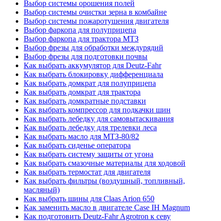
Выбор системы орошения полей
Выбор системы очистки зерна в комбайне
Выбор системы пожаротушения двигателя
Выбор фаркопа для полуприцепа
Выбор фаркопа для трактора МТЗ
Выбор фрезы для обработки междурядий
Выбор фрезы для подготовки почвы
Как выбрать аккумулятор для Deutz-Fahr
Как выбрать блокировку дифференциала
Как выбрать домкрат для полуприцепа
Как выбрать домкрат для трактора
Как выбрать домкратные подставки
Как выбрать компрессор для подкачки шин
Как выбрать лебедку для самовытаскивания
Как выбрать лебедку для трелевки леса
Как выбрать масло для МТЗ-80/82
Как выбрать сиденье оператора
Как выбрать систему защиты от угона
Как выбрать смазочные материалы для ходовой
Как выбрать термостат для двигателя
Как выбрать фильтры (воздушный, топливный,
масляный)
Как выбрать шины для Claas Arion 650
Как заменить масло в двигателе Case IH Magnum
Как подготовить Deutz-Fahr Agrotron к севу