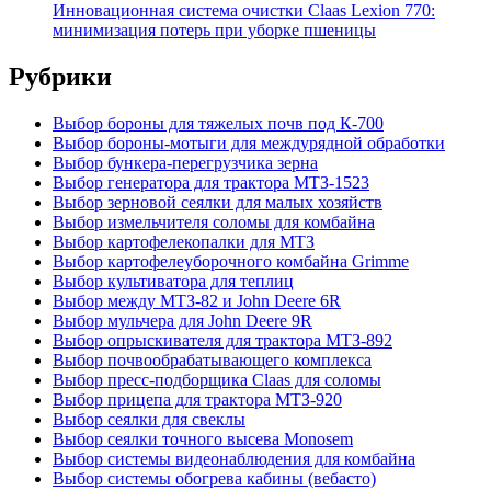
Инновационная система очистки Claas Lexion 770:
минимизация потерь при уборке пшеницы
Рубрики
Выбор бороны для тяжелых почв под К-700
Выбор бороны-мотыги для междурядной обработки
Выбор бункера-перегрузчика зерна
Выбор генератора для трактора МТЗ-1523
Выбор зерновой сеялки для малых хозяйств
Выбор измельчителя соломы для комбайна
Выбор картофелекопалки для МТЗ
Выбор картофелеуборочного комбайна Grimme
Выбор культиватора для теплиц
Выбор между МТЗ-82 и John Deere 6R
Выбор мульчера для John Deere 9R
Выбор опрыскивателя для трактора МТЗ-892
Выбор почвообрабатывающего комплекса
Выбор пресс-подборщика Claas для соломы
Выбор прицепа для трактора МТЗ-920
Выбор сеялки для свеклы
Выбор сеялки точного высева Monosem
Выбор системы видеонаблюдения для комбайна
Выбор системы обогрева кабины (вебасто)