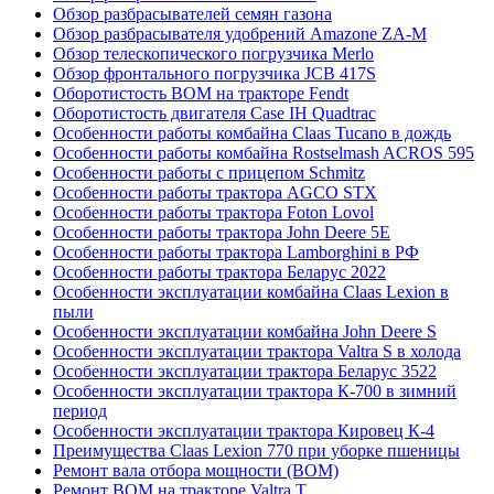
Обзор разбрасывателей семян газона
Обзор разбрасывателя удобрений Amazone ZA-M
Обзор телескопического погрузчика Merlo
Обзор фронтального погрузчика JCB 417S
Оборотистость ВОМ на тракторе Fendt
Оборотистость двигателя Case IH Quadtrac
Особенности работы комбайна Claas Tucano в дождь
Особенности работы комбайна Rostselmash ACROS 595
Особенности работы с прицепом Schmitz
Особенности работы трактора AGCO STX
Особенности работы трактора Foton Lovol
Особенности работы трактора John Deere 5E
Особенности работы трактора Lamborghini в РФ
Особенности работы трактора Беларус 2022
Особенности эксплуатации комбайна Claas Lexion в
пыли
Особенности эксплуатации комбайна John Deere S
Особенности эксплуатации трактора Valtra S в холода
Особенности эксплуатации трактора Беларус 3522
Особенности эксплуатации трактора К-700 в зимний
период
Особенности эксплуатации трактора Кировец К-4
Преимущества Claas Lexion 770 при уборке пшеницы
Ремонт вала отбора мощности (ВОМ)
Ремонт ВОМ на тракторе Valtra T