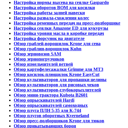
Настройка нормы высева на сеялке Gaspardo
Настройка оборотов ВОМ для косилки
Настройка работы задней навески
Настройка развала-схождения колес
Настройка ременных передач на пресс-подборщике
Настройка сеялки Amazone ED для кукурузы
Настройка уровня масла в коробке передач
Настройка форсунок на двигателе
Обзор граблей-ворошилок Krone для сена
Обзор граблин-ворошилок Kuhn
Обзор зерновозов SAM
Обзор зернопогрузчиков
Обзор измельчителей ветвей
Обзор картофелесажалки Grimme для МТЗ
Обзор косилок-плющилок Krone EasyCut
Обзор культиваторов для пропашки целины
Обзор культиваторов для рисовых чеков
Обзор культиваторов-глубокорыхлителей
Обзор мини-трактора Kubota B2601
Обзор опрыскивателей Hardi
Обзор опрыскивателей самоходных
Обзор плуга ПЛН 5-35 для К-744
Обзор плугов оборотных Kverneland
Обзор пресс-подборщиков Krone для тюков
Обзор прикатывающих борон