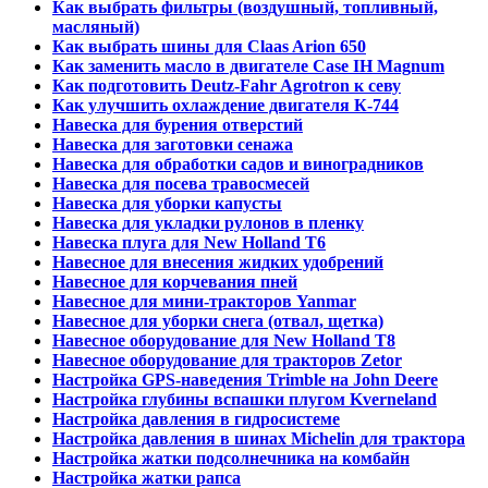
Как выбрать фильтры (воздушный, топливный,
масляный)
Как выбрать шины для Claas Arion 650
Как заменить масло в двигателе Case IH Magnum
Как подготовить Deutz-Fahr Agrotron к севу
Как улучшить охлаждение двигателя К-744
Навеска для бурения отверстий
Навеска для заготовки сенажа
Навеска для обработки садов и виноградников
Навеска для посева травосмесей
Навеска для уборки капусты
Навеска для укладки рулонов в пленку
Навеска плуга для New Holland T6
Навесное для внесения жидких удобрений
Навесное для корчевания пней
Навесное для мини-тракторов Yanmar
Навесное для уборки снега (отвал, щетка)
Навесное оборудование для New Holland T8
Навесное оборудование для тракторов Zetor
Настройка GPS-наведения Trimble на John Deere
Настройка глубины вспашки плугом Kverneland
Настройка давления в гидросистеме
Настройка давления в шинах Michelin для трактора
Настройка жатки подсолнечника на комбайн
Настройка жатки рапса