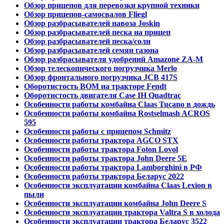
Обзор прицепов для перевозки крупной техники
Обзор прицепов-самосвалов Fliegl
Обзор разбрасывателей навоза Joskin
Обзор разбрасывателей песка на прицеп
Обзор разбрасывателей песка/соли
Обзор разбрасывателей семян газона
Обзор разбрасывателя удобрений Amazone ZA-M
Обзор телескопического погрузчика Merlo
Обзор фронтального погрузчика JCB 417S
Оборотистость ВОМ на тракторе Fendt
Оборотистость двигателя Case IH Quadtrac
Особенности работы комбайна Claas Tucano в дождь
Особенности работы комбайна Rostselmash ACROS
595
Особенности работы с прицепом Schmitz
Особенности работы трактора AGCO STX
Особенности работы трактора Foton Lovol
Особенности работы трактора John Deere 5E
Особенности работы трактора Lamborghini в РФ
Особенности работы трактора Беларус 2022
Особенности эксплуатации комбайна Claas Lexion в
пыли
Особенности эксплуатации комбайна John Deere S
Особенности эксплуатации трактора Valtra S в холода
Особенности эксплуатации трактора Беларус 3522