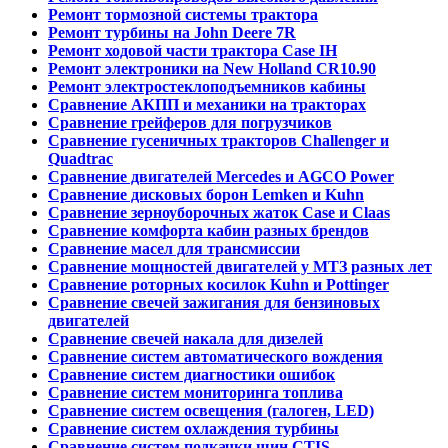
Ремонт тормозной системы трактора
Ремонт турбины на John Deere 7R
Ремонт ходовой части трактора Case IH
Ремонт электроники на New Holland CR10.90
Ремонт электростеклоподъемников кабины
Сравнение АКПП и механики на тракторах
Сравнение грейферов для погрузчиков
Сравнение гусеничных тракторов Challenger и
Quadtrac
Сравнение двигателей Mercedes и AGCO Power
Сравнение дисковых борон Lemken и Kuhn
Сравнение зерноуборочных жаток Case и Claas
Сравнение комфорта кабин разных брендов
Сравнение масел для трансмиссии
Сравнение мощностей двигателей у МТЗ разных лет
Сравнение роторных косилок Kuhn и Pottinger
Сравнение свечей зажигания для бензиновых
двигателей
Сравнение свечей накала для дизелей
Сравнение систем автоматического вождения
Сравнение систем диагностики ошибок
Сравнение систем мониторинга топлива
Сравнение систем освещения (галоген, LED)
Сравнение систем охлаждения турбины
Сравнение систем подкачки шин CTIS