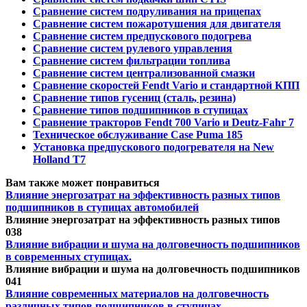
Сравнение систем подруливания на прицепах
Сравнение систем пожаротушения для двигателя
Сравнение систем предпускового подогрева
Сравнение систем рулевого управления
Сравнение систем фильтрации топлива
Сравнение систем централизованной смазки
Сравнение скоростей Fendt Vario и стандартной КПП
Сравнение типов гусениц (сталь, резина)
Сравнение типов подшипников в ступицах
Сравнение тракторов Fendt 700 Vario и Deutz-Fahr 7
Техническое обслуживание Case Puma 185
Установка предпускового подогревателя на New
Holland T7
Вам также может понравиться
Влияние энергозатрат на эффективность разных типов
подшипников в ступицах автомобилей
Влияние энергозатрат на эффективность разных типов
0
38
Влияние вибрации и шума на долговечность подшипников
в современных ступицах.
Влияние вибрации и шума на долговечность подшипников
0
41
Влияние современных материалов на долговечность
различных типов подшипников в ступицах