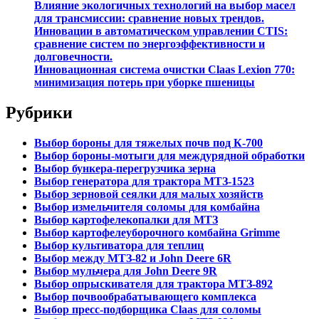
Влияние экологичных технологий на выбор масел
для трансмиссии: сравнение новых трендов.
Инновации в автоматическом управлении CTIS:
сравнение систем по энергоэффективности и
долговечности.
Инновационная система очистки Claas Lexion 770:
минимизация потерь при уборке пшеницы
Рубрики
Выбор бороны для тяжелых почв под К-700
Выбор бороны-мотыги для междурядной обработки
Выбор бункера-перегрузчика зерна
Выбор генератора для трактора МТЗ-1523
Выбор зерновой сеялки для малых хозяйств
Выбор измельчителя соломы для комбайна
Выбор картофелекопалки для МТЗ
Выбор картофелеуборочного комбайна Grimme
Выбор культиватора для теплиц
Выбор между МТЗ-82 и John Deere 6R
Выбор мульчера для John Deere 9R
Выбор опрыскивателя для трактора МТЗ-892
Выбор почвообрабатывающего комплекса
Выбор пресс-подборщика Claas для соломы