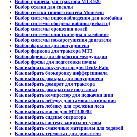
Выбор прицепа для трактора МТЗ-920
Выбор сеялки для свеклы
Выбор сеялки точного высева Monosem
Выбор системы видеонаблюдения для комбайна
Выбор системы обогрева кабины (вебасто)
Выбор системы орошения полей
Выбор системы очистки зерна в комбайне
Выбор системы пожаротушения двигателя
Выбор фаркопа для полуприцепа
Выбор фаркопа для трактора МТЗ
Выбор фрезы для обработки междурядий
Выбор фрезы для подготовки почвы
Как выбрать аккумулятор для Deutz-Fahr
Как выбрать блокировку дифференциала
Как выбрать домкрат для полуприцепа
Как выбрать домкрат для трактора
Как выбрать домкратные подставки
Как выбрать компрессор для подкачки шин
Как выбрать лебедку для самовытаскивания
Как выбрать лебедку для трелевки леса
Как выбрать масло для МТЗ-80/82
Как выбрать сиденье оператора
Как выбрать систему защиты от угона
Как выбрать смазочные материалы для ходовой
Как выбрать термостат для двигателя