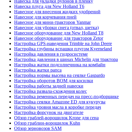
Навеска для укладки рулонов в пленку
Навеска плуга для New Holland T6
Навесное для внесения жидких удобрений
Навесное для корчевания пней
Навесное для мини-тракторов Yanmar
Навесное для уборки снега (отвал, щетка)
Навесное оборудование для New Holland T8
Навесное оборудование для тракторов Zetor
Настройка GPS-наведения Trimble на John Deere
Настройка глубины вспашки плугом Kverneland
Настройка давления в гидросистеме
Настройка давления в шинах Michelin для трактора
Настройка жатки подсолнечника на комбайн
Настройка жатки рапса
Настройка нормы высева на сеялке Gaspardo
Настройка оборотов ВОМ для косилки
Настройка работы задней навески
Настройка развала-схождения колес
Настройка ременных передач на пресс-подборщике
Настройка сеялки Amazone ED для кукурузы
Настройка уровня масла в коробке передач
Настройка форсунок на двигателе
Обзор граблей-ворошилок Krone для сена
Обзор граблин-ворошилок Kuhn
Обзор зерновозов SAM