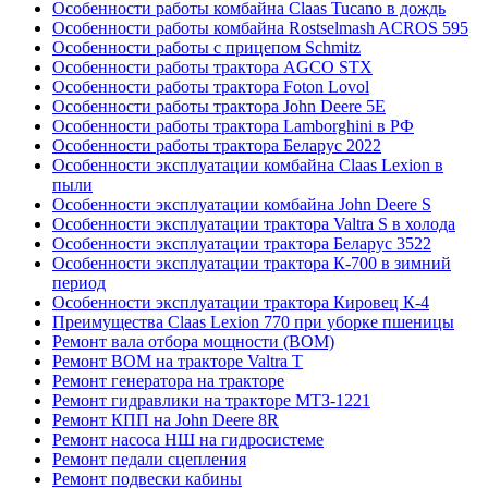
Особенности работы комбайна Claas Tucano в дождь
Особенности работы комбайна Rostselmash ACROS 595
Особенности работы с прицепом Schmitz
Особенности работы трактора AGCO STX
Особенности работы трактора Foton Lovol
Особенности работы трактора John Deere 5E
Особенности работы трактора Lamborghini в РФ
Особенности работы трактора Беларус 2022
Особенности эксплуатации комбайна Claas Lexion в
пыли
Особенности эксплуатации комбайна John Deere S
Особенности эксплуатации трактора Valtra S в холода
Особенности эксплуатации трактора Беларус 3522
Особенности эксплуатации трактора К-700 в зимний
период
Особенности эксплуатации трактора Кировец К-4
Преимущества Claas Lexion 770 при уборке пшеницы
Ремонт вала отбора мощности (ВОМ)
Ремонт ВОМ на тракторе Valtra T
Ремонт генератора на тракторе
Ремонт гидравлики на тракторе МТЗ-1221
Ремонт КПП на John Deere 8R
Ремонт насоса НШ на гидросистеме
Ремонт педали сцепления
Ремонт подвески кабины