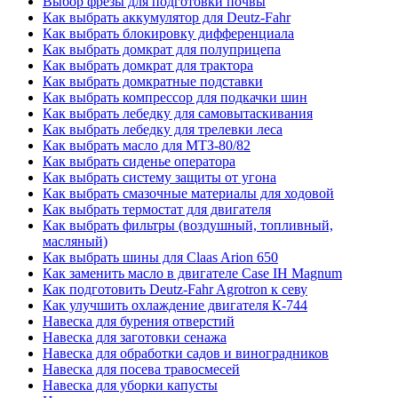
Выбор фрезы для подготовки почвы
Как выбрать аккумулятор для Deutz-Fahr
Как выбрать блокировку дифференциала
Как выбрать домкрат для полуприцепа
Как выбрать домкрат для трактора
Как выбрать домкратные подставки
Как выбрать компрессор для подкачки шин
Как выбрать лебедку для самовытаскивания
Как выбрать лебедку для трелевки леса
Как выбрать масло для МТЗ-80/82
Как выбрать сиденье оператора
Как выбрать систему защиты от угона
Как выбрать смазочные материалы для ходовой
Как выбрать термостат для двигателя
Как выбрать фильтры (воздушный, топливный,
масляный)
Как выбрать шины для Claas Arion 650
Как заменить масло в двигателе Case IH Magnum
Как подготовить Deutz-Fahr Agrotron к севу
Как улучшить охлаждение двигателя К-744
Навеска для бурения отверстий
Навеска для заготовки сенажа
Навеска для обработки садов и виноградников
Навеска для посева травосмесей
Навеска для уборки капусты