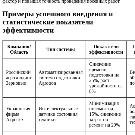
фактор и повышая точность проведения посевных работ.
Примеры успешного внедрения и
статистические показатели
эффективности
Компания/
Показатели
Тип системы
Область
эффективности
Снижение
времени
Российский
Автоматизированная
Вн
подготовки на
агрохолдинг
система подготовки
50
25%, рост
Зерновые
Agrotron
по
урожайности на
8%
Минимизация
Ав
Украинская
Интеллектуальные
поломок на
бо
фирма
датчики состояния
15%, снижение
ед
АгроТех
техники
затрат на
те
ремонт на 20%