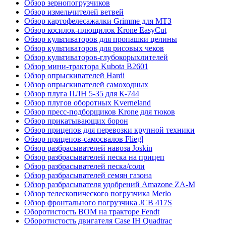
Обзор зернопогрузчиков
Обзор измельчителей ветвей
Обзор картофелесажалки Grimme для МТЗ
Обзор косилок-плющилок Krone EasyCut
Обзор культиваторов для пропашки целины
Обзор культиваторов для рисовых чеков
Обзор культиваторов-глубокорыхлителей
Обзор мини-трактора Kubota B2601
Обзор опрыскивателей Hardi
Обзор опрыскивателей самоходных
Обзор плуга ПЛН 5-35 для К-744
Обзор плугов оборотных Kverneland
Обзор пресс-подборщиков Krone для тюков
Обзор прикатывающих борон
Обзор прицепов для перевозки крупной техники
Обзор прицепов-самосвалов Fliegl
Обзор разбрасывателей навоза Joskin
Обзор разбрасывателей песка на прицеп
Обзор разбрасывателей песка/соли
Обзор разбрасывателей семян газона
Обзор разбрасывателя удобрений Amazone ZA-M
Обзор телескопического погрузчика Merlo
Обзор фронтального погрузчика JCB 417S
Оборотистость ВОМ на тракторе Fendt
Оборотистость двигателя Case IH Quadtrac