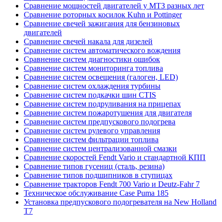
Сравнение мощностей двигателей у МТЗ разных лет
Сравнение роторных косилок Kuhn и Pottinger
Сравнение свечей зажигания для бензиновых
двигателей
Сравнение свечей накала для дизелей
Сравнение систем автоматического вождения
Сравнение систем диагностики ошибок
Сравнение систем мониторинга топлива
Сравнение систем освещения (галоген, LED)
Сравнение систем охлаждения турбины
Сравнение систем подкачки шин CTIS
Сравнение систем подруливания на прицепах
Сравнение систем пожаротушения для двигателя
Сравнение систем предпускового подогрева
Сравнение систем рулевого управления
Сравнение систем фильтрации топлива
Сравнение систем централизованной смазки
Сравнение скоростей Fendt Vario и стандартной КПП
Сравнение типов гусениц (сталь, резина)
Сравнение типов подшипников в ступицах
Сравнение тракторов Fendt 700 Vario и Deutz-Fahr 7
Техническое обслуживание Case Puma 185
Установка предпускового подогревателя на New Holland
T7