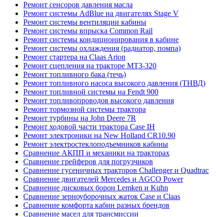
Ремонт сенсоров давления масла
Ремонт системы AdBlue на двигателях Stage V
Ремонт системы вентиляции кабины
Ремонт системы впрыска Common Rail
Ремонт системы кондиционирования в кабине
Ремонт системы охлаждения (радиатор, помпа)
Ремонт стартера на Claas Arion
Ремонт сцепления на тракторе МТЗ-320
Ремонт топливного бака (течь)
Ремонт топливного насоса высокого давления (ТНВД)
Ремонт топливной системы на Fendt 900
Ремонт топливопроводов высокого давления
Ремонт тормозной системы трактора
Ремонт турбины на John Deere 7R
Ремонт ходовой части трактора Case IH
Ремонт электроники на New Holland CR10.90
Ремонт электростеклоподъемников кабины
Сравнение АКПП и механики на тракторах
Сравнение грейферов для погрузчиков
Сравнение гусеничных тракторов Challenger и Quadtrac
Сравнение двигателей Mercedes и AGCO Power
Сравнение дисковых борон Lemken и Kuhn
Сравнение зерноуборочных жаток Case и Claas
Сравнение комфорта кабин разных брендов
Сравнение масел для трансмиссии