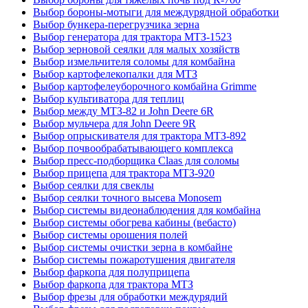
Выбор бороны-мотыги для междурядной обработки
Выбор бункера-перегрузчика зерна
Выбор генератора для трактора МТЗ-1523
Выбор зерновой сеялки для малых хозяйств
Выбор измельчителя соломы для комбайна
Выбор картофелекопалки для МТЗ
Выбор картофелеуборочного комбайна Grimme
Выбор культиватора для теплиц
Выбор между МТЗ-82 и John Deere 6R
Выбор мульчера для John Deere 9R
Выбор опрыскивателя для трактора МТЗ-892
Выбор почвообрабатывающего комплекса
Выбор пресс-подборщика Claas для соломы
Выбор прицепа для трактора МТЗ-920
Выбор сеялки для свеклы
Выбор сеялки точного высева Monosem
Выбор системы видеонаблюдения для комбайна
Выбор системы обогрева кабины (вебасто)
Выбор системы орошения полей
Выбор системы очистки зерна в комбайне
Выбор системы пожаротушения двигателя
Выбор фаркопа для полуприцепа
Выбор фаркопа для трактора МТЗ
Выбор фрезы для обработки междурядий