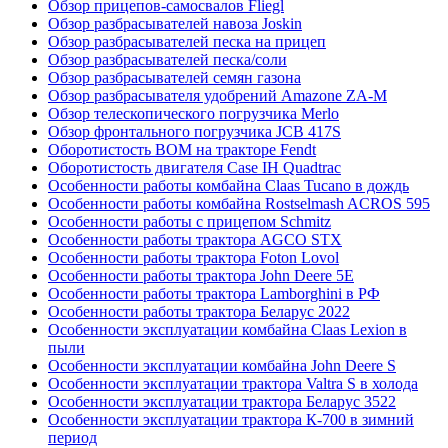
Обзор прицепов-самосвалов Fliegl
Обзор разбрасывателей навоза Joskin
Обзор разбрасывателей песка на прицеп
Обзор разбрасывателей песка/соли
Обзор разбрасывателей семян газона
Обзор разбрасывателя удобрений Amazone ZA-M
Обзор телескопического погрузчика Merlo
Обзор фронтального погрузчика JCB 417S
Оборотистость ВОМ на тракторе Fendt
Оборотистость двигателя Case IH Quadtrac
Особенности работы комбайна Claas Tucano в дождь
Особенности работы комбайна Rostselmash ACROS 595
Особенности работы с прицепом Schmitz
Особенности работы трактора AGCO STX
Особенности работы трактора Foton Lovol
Особенности работы трактора John Deere 5E
Особенности работы трактора Lamborghini в РФ
Особенности работы трактора Беларус 2022
Особенности эксплуатации комбайна Claas Lexion в
пыли
Особенности эксплуатации комбайна John Deere S
Особенности эксплуатации трактора Valtra S в холода
Особенности эксплуатации трактора Беларус 3522
Особенности эксплуатации трактора К-700 в зимний
период