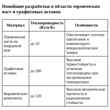
Новейшие разработки в области термических
паст и графитовых вставок
Теплопроводность
Материал
Особенности
(Вт/м·К)
Обеспечивает плотное
Термическая
прилегание и
пасть на
до 10
компенсирует
кварцевой
микроскопические
базе
зазоры
Высокая
термостойкость и
Графитовая
отличная
до 200
вставка
теплопередача при
экстремальных
температурах
Высокая механическая
Керамические
прочность и
до 120
композиты
радиационная
стойкость