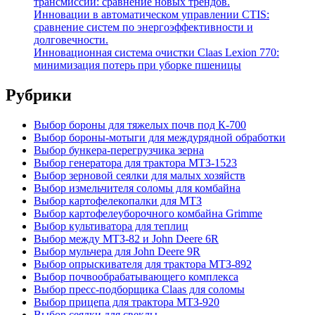
трансмиссии: сравнение новых трендов.
Инновации в автоматическом управлении CTIS:
сравнение систем по энергоэффективности и
долговечности.
Инновационная система очистки Claas Lexion 770:
минимизация потерь при уборке пшеницы
Рубрики
Выбор бороны для тяжелых почв под К-700
Выбор бороны-мотыги для междурядной обработки
Выбор бункера-перегрузчика зерна
Выбор генератора для трактора МТЗ-1523
Выбор зерновой сеялки для малых хозяйств
Выбор измельчителя соломы для комбайна
Выбор картофелекопалки для МТЗ
Выбор картофелеуборочного комбайна Grimme
Выбор культиватора для теплиц
Выбор между МТЗ-82 и John Deere 6R
Выбор мульчера для John Deere 9R
Выбор опрыскивателя для трактора МТЗ-892
Выбор почвообрабатывающего комплекса
Выбор пресс-подборщика Claas для соломы
Выбор прицепа для трактора МТЗ-920
Выбор сеялки для свеклы