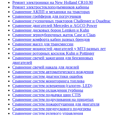
Ремонт электроники на New Holland CR10.90
Ремонт электростеклоподъемников кабины
Сравнение АКПП и механики на тракторах
Сравнение грейферов для погрузчиков
Сравнение гусеничных тракторов Challenger и Quadtrac
Сравнение двигателей Mercedes и AGCO Power
Сравнение дисковых борон Lemken и Kuhn
Сравнение зерноуборочных жаток Case и Claas
Сравнение комфорта кабин разных брендов
Сравнение масел для трансмиссии
Сравнение мощностей двигателей у МТЗ разных лет
Сравнение роторных косилок Kuhn и Pottinger
Сравнение свечей зажигания для бензиновых
двигателей
Сравнение свечей накала для дизелей
Сравнение систем автоматического вождения
Сравнение систем диагностики ошибок
Сравнение систем мониторинга топлива
Сравнение систем освещения (галоген, LED)
Сравнение систем охлаждения турбины
Сравнение систем подкачки шин CTIS
Сравнение систем подруливания на прицепах
Сравнение систем пожаротушения для двигателя
Сравнение систем предпускового подогрева
Сравнение систем рулевого управления