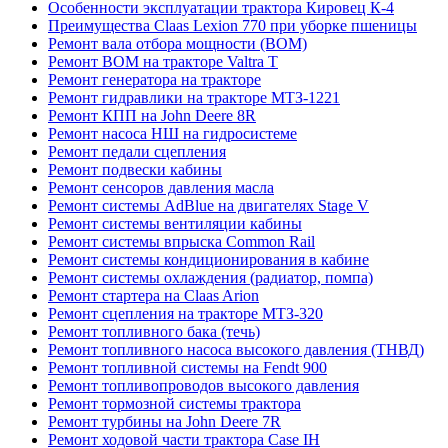
Особенности эксплуатации трактора Кировец К-4
Преимущества Claas Lexion 770 при уборке пшеницы
Ремонт вала отбора мощности (ВОМ)
Ремонт ВОМ на тракторе Valtra T
Ремонт генератора на тракторе
Ремонт гидравлики на тракторе МТЗ-1221
Ремонт КПП на John Deere 8R
Ремонт насоса НШ на гидросистеме
Ремонт педали сцепления
Ремонт подвески кабины
Ремонт сенсоров давления масла
Ремонт системы AdBlue на двигателях Stage V
Ремонт системы вентиляции кабины
Ремонт системы впрыска Common Rail
Ремонт системы кондиционирования в кабине
Ремонт системы охлаждения (радиатор, помпа)
Ремонт стартера на Claas Arion
Ремонт сцепления на тракторе МТЗ-320
Ремонт топливного бака (течь)
Ремонт топливного насоса высокого давления (ТНВД)
Ремонт топливной системы на Fendt 900
Ремонт топливопроводов высокого давления
Ремонт тормозной системы трактора
Ремонт турбины на John Deere 7R
Ремонт ходовой части трактора Case IH