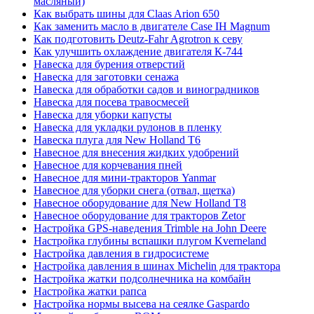
масляный)
Как выбрать шины для Claas Arion 650
Как заменить масло в двигателе Case IH Magnum
Как подготовить Deutz-Fahr Agrotron к севу
Как улучшить охлаждение двигателя К-744
Навеска для бурения отверстий
Навеска для заготовки сенажа
Навеска для обработки садов и виноградников
Навеска для посева травосмесей
Навеска для уборки капусты
Навеска для укладки рулонов в пленку
Навеска плуга для New Holland T6
Навесное для внесения жидких удобрений
Навесное для корчевания пней
Навесное для мини-тракторов Yanmar
Навесное для уборки снега (отвал, щетка)
Навесное оборудование для New Holland T8
Навесное оборудование для тракторов Zetor
Настройка GPS-наведения Trimble на John Deere
Настройка глубины вспашки плугом Kverneland
Настройка давления в гидросистеме
Настройка давления в шинах Michelin для трактора
Настройка жатки подсолнечника на комбайн
Настройка жатки рапса
Настройка нормы высева на сеялке Gaspardo