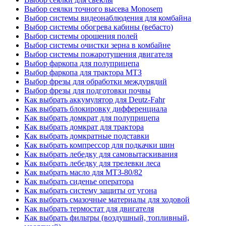
Выбор сеялки точного высева Monosem
Выбор системы видеонаблюдения для комбайна
Выбор системы обогрева кабины (вебасто)
Выбор системы орошения полей
Выбор системы очистки зерна в комбайне
Выбор системы пожаротушения двигателя
Выбор фаркопа для полуприцепа
Выбор фаркопа для трактора МТЗ
Выбор фрезы для обработки междурядий
Выбор фрезы для подготовки почвы
Как выбрать аккумулятор для Deutz-Fahr
Как выбрать блокировку дифференциала
Как выбрать домкрат для полуприцепа
Как выбрать домкрат для трактора
Как выбрать домкратные подставки
Как выбрать компрессор для подкачки шин
Как выбрать лебедку для самовытаскивания
Как выбрать лебедку для трелевки леса
Как выбрать масло для МТЗ-80/82
Как выбрать сиденье оператора
Как выбрать систему защиты от угона
Как выбрать смазочные материалы для ходовой
Как выбрать термостат для двигателя
Как выбрать фильтры (воздушный, топливный,