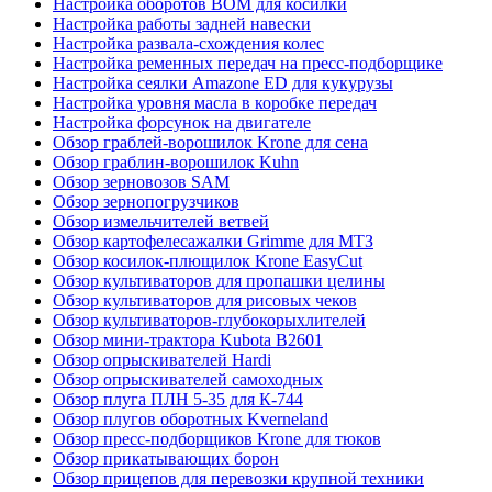
Настройка оборотов ВОМ для косилки
Настройка работы задней навески
Настройка развала-схождения колес
Настройка ременных передач на пресс-подборщике
Настройка сеялки Amazone ED для кукурузы
Настройка уровня масла в коробке передач
Настройка форсунок на двигателе
Обзор граблей-ворошилок Krone для сена
Обзор граблин-ворошилок Kuhn
Обзор зерновозов SAM
Обзор зернопогрузчиков
Обзор измельчителей ветвей
Обзор картофелесажалки Grimme для МТЗ
Обзор косилок-плющилок Krone EasyCut
Обзор культиваторов для пропашки целины
Обзор культиваторов для рисовых чеков
Обзор культиваторов-глубокорыхлителей
Обзор мини-трактора Kubota B2601
Обзор опрыскивателей Hardi
Обзор опрыскивателей самоходных
Обзор плуга ПЛН 5-35 для К-744
Обзор плугов оборотных Kverneland
Обзор пресс-подборщиков Krone для тюков
Обзор прикатывающих борон
Обзор прицепов для перевозки крупной техники