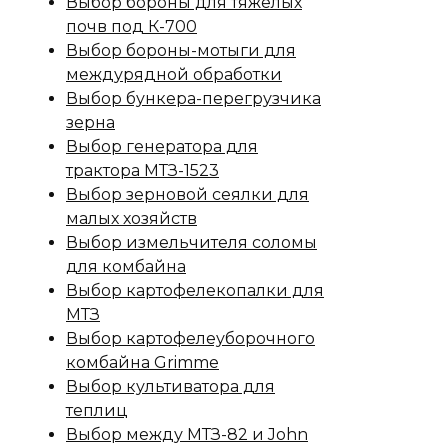
Выбор бороны для тяжелых
почв под К-700
Выбор бороны-мотыги для
междурядной обработки
Выбор бункера-перегрузчика
зерна
Выбор генератора для
трактора МТЗ-1523
Выбор зерновой сеялки для
малых хозяйств
Выбор измельчителя соломы
для комбайна
Выбор картофелекопалки для
МТЗ
Выбор картофелеуборочного
комбайна Grimme
Выбор культиватора для
теплиц
Выбор между МТЗ-82 и John