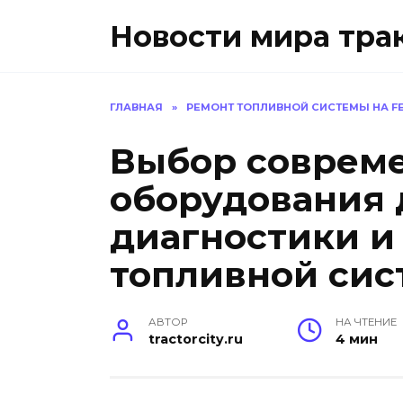
Перейти
Новости мира тра
к
содержанию
ГЛАВНАЯ
»
РЕМОНТ ТОПЛИВНОЙ СИСТЕМЫ НА FE
Выбор соврем
оборудования 
диагностики и
топливной сис
АВТОР
НА ЧТЕНИЕ
tractorcity.ru
4 мин