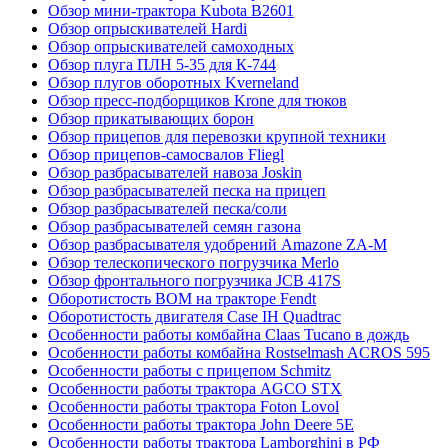
Обзор мини-трактора Kubota B2601
Обзор опрыскивателей Hardi
Обзор опрыскивателей самоходных
Обзор плуга ПЛН 5-35 для К-744
Обзор плугов оборотных Kverneland
Обзор пресс-подборщиков Krone для тюков
Обзор прикатывающих борон
Обзор прицепов для перевозки крупной техники
Обзор прицепов-самосвалов Fliegl
Обзор разбрасывателей навоза Joskin
Обзор разбрасывателей песка на прицеп
Обзор разбрасывателей песка/соли
Обзор разбрасывателей семян газона
Обзор разбрасывателя удобрений Amazone ZA-M
Обзор телескопического погрузчика Merlo
Обзор фронтального погрузчика JCB 417S
Оборотистость ВОМ на тракторе Fendt
Оборотистость двигателя Case IH Quadtrac
Особенности работы комбайна Claas Tucano в дождь
Особенности работы комбайна Rostselmash ACROS 595
Особенности работы с прицепом Schmitz
Особенности работы трактора AGCO STX
Особенности работы трактора Foton Lovol
Особенности работы трактора John Deere 5E
Особенности работы трактора Lamborghini в РФ