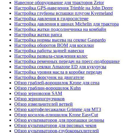
Навесное оборудование для тракторов Zetor
Настройка GPS-наведения Trimble на John Deere
Настройка глубины вспашки плугом Kverneland
Настройка давления в гидросистеме
Настройка давления в шинах Michelin для трактора
Настройка жатки подсолнечника на комбайн
Настройка жатки рапса
Настройка нормы высева на сеялке Gaspardo
Настройка оборотов ВОМ для косилки
Настройка работы задней навески
Настройка развала-схождения колес
Настройка ременных передач на пресс-подборщике
Настройка сеялки Amazone ED для кукурузы
Настройка уровня масла в коробке передач
Настройка форсунок на двигателе
Обзор граблей-ворошилок Krone для сена
Обзор граблин-ворошилок Kuhn
Обзор зерновозов SAM
Обзор зернопогрузчиков
Обзор измельчителей ветвей
Обзор картофелесажалки Grimme для МТЗ
Обзор косилок-плющилок Krone EasyCut
Обзор культиваторов для пропашки целины
Обзор культиваторов для рисовых чеков
Обзор культиваторов-глубокорыхлителей