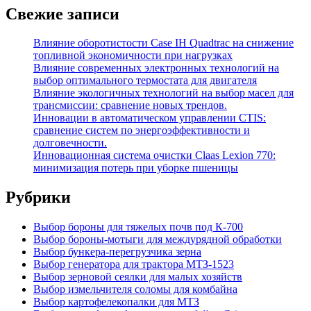
Свежие записи
Влияние оборотистости Case IH Quadtrac на снижение
топливной экономичности при нагрузках
Влияние современных электронных технологий на
выбор оптимального термостата для двигателя
Влияние экологичных технологий на выбор масел для
трансмиссии: сравнение новых трендов.
Инновации в автоматическом управлении CTIS:
сравнение систем по энергоэффективности и
долговечности.
Инновационная система очистки Claas Lexion 770:
минимизация потерь при уборке пшеницы
Рубрики
Выбор бороны для тяжелых почв под К-700
Выбор бороны-мотыги для междурядной обработки
Выбор бункера-перегрузчика зерна
Выбор генератора для трактора МТЗ-1523
Выбор зерновой сеялки для малых хозяйств
Выбор измельчителя соломы для комбайна
Выбор картофелекопалки для МТЗ