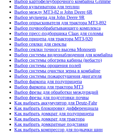
Выбор картофелеуборочного комбайна Grimme
Выбор культиватора для теплиц
Выбор между МТЗ-82 и John Deere 6R
Выбор мульчера для John Deere 9R
Выбор опрыскивателя для трактора МТЗ-892
Выбор почвообрабатывающего комплекса
Выбор пресс-подборщика Claas для соломы
Выбор прицепа для трактора МТЗ-920
Выбор сеялки для свеклы
Выбор сеялки точного высева Monosem
Выбор системы видеонаблюдения для комбайна
Выбор системы обогрева кабины (вебасто)
Выбор системы орошения полей
Выбор системы очистки зерна в комбайне
Выбор системы пожаротушения двигателя
Выбор фаркопа для полуприцепа
Выбор фаркопа для трактора МТЗ
Выбор фрезы для обработки междурядий
Выбор фрезы для подготовки почвы
Как выбрать аккумулятор для Deutz-Fahr
Как выбрать блокировку дифференциала
Как выбрать домкрат для полуприцепа
Как выбрать домкрат для трактора
Как выбрать домкратные подставки
Как выбрать компрессор для подкачки шин