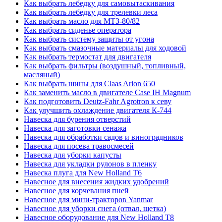
Как выбрать лебедку для самовытаскивания
Как выбрать лебедку для трелевки леса
Как выбрать масло для МТЗ-80/82
Как выбрать сиденье оператора
Как выбрать систему защиты от угона
Как выбрать смазочные материалы для ходовой
Как выбрать термостат для двигателя
Как выбрать фильтры (воздушный, топливный,
масляный)
Как выбрать шины для Claas Arion 650
Как заменить масло в двигателе Case IH Magnum
Как подготовить Deutz-Fahr Agrotron к севу
Как улучшить охлаждение двигателя К-744
Навеска для бурения отверстий
Навеска для заготовки сенажа
Навеска для обработки садов и виноградников
Навеска для посева травосмесей
Навеска для уборки капусты
Навеска для укладки рулонов в пленку
Навеска плуга для New Holland T6
Навесное для внесения жидких удобрений
Навесное для корчевания пней
Навесное для мини-тракторов Yanmar
Навесное для уборки снега (отвал, щетка)
Навесное оборудование для New Holland T8