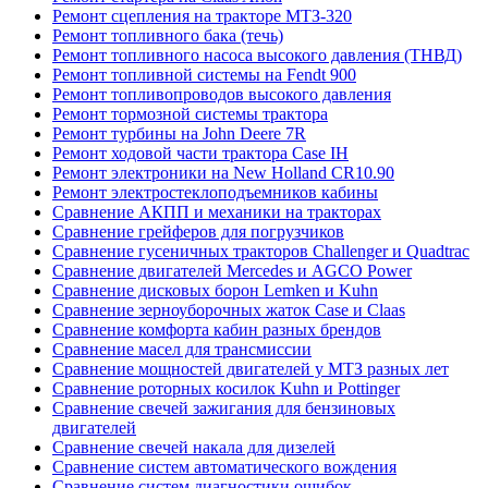
Ремонт сцепления на тракторе МТЗ-320
Ремонт топливного бака (течь)
Ремонт топливного насоса высокого давления (ТНВД)
Ремонт топливной системы на Fendt 900
Ремонт топливопроводов высокого давления
Ремонт тормозной системы трактора
Ремонт турбины на John Deere 7R
Ремонт ходовой части трактора Case IH
Ремонт электроники на New Holland CR10.90
Ремонт электростеклоподъемников кабины
Сравнение АКПП и механики на тракторах
Сравнение грейферов для погрузчиков
Сравнение гусеничных тракторов Challenger и Quadtrac
Сравнение двигателей Mercedes и AGCO Power
Сравнение дисковых борон Lemken и Kuhn
Сравнение зерноуборочных жаток Case и Claas
Сравнение комфорта кабин разных брендов
Сравнение масел для трансмиссии
Сравнение мощностей двигателей у МТЗ разных лет
Сравнение роторных косилок Kuhn и Pottinger
Сравнение свечей зажигания для бензиновых
двигателей
Сравнение свечей накала для дизелей
Сравнение систем автоматического вождения
Сравнение систем диагностики ошибок