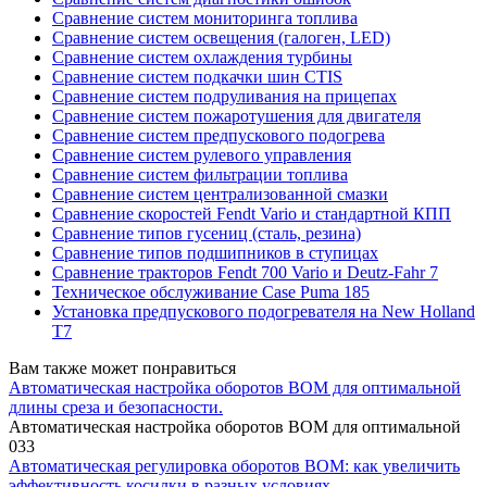
Сравнение систем мониторинга топлива
Сравнение систем освещения (галоген, LED)
Сравнение систем охлаждения турбины
Сравнение систем подкачки шин CTIS
Сравнение систем подруливания на прицепах
Сравнение систем пожаротушения для двигателя
Сравнение систем предпускового подогрева
Сравнение систем рулевого управления
Сравнение систем фильтрации топлива
Сравнение систем централизованной смазки
Сравнение скоростей Fendt Vario и стандартной КПП
Сравнение типов гусениц (сталь, резина)
Сравнение типов подшипников в ступицах
Сравнение тракторов Fendt 700 Vario и Deutz-Fahr 7
Техническое обслуживание Case Puma 185
Установка предпускового подогревателя на New Holland
T7
Вам также может понравиться
Автоматическая настройка оборотов ВОМ для оптимальной
длины среза и безопасности.
Автоматическая настройка оборотов ВОМ для оптимальной
0
33
Автоматическая регулировка оборотов ВОМ: как увеличить
эффективность косилки в разных условиях.