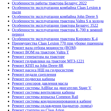
Особенности работы трактора Беларус 2022
Особенности эксплуатации комбайна Claas Lexion в
пыли
Особенности эксплуатации комбайна John Deere S
Особенности эксплуатации трактора Valtra S в холода
Особенности эксплуатации трактора Беларус 3522
Особенности эксплуатации трактора К-700 в зимний
период
Особенности эксплуатации трактора Кировец К-4
Преимущества Claas Lexion 770 при уборке пшеницы
Ремонт вала отбора мощности (ВОМ)
Ремонт ВОМ на тракторе Valtra T
Ремонт генератора на тракторе
Ремонт гидравлики на тракторе МТЗ-1221
Ремонт КПП на John Deere 8R
Ремонт насоса НШ на гидросистеме
Ремонт педали сцепления
Ремонт подвески кабины
Ремонт сенсоров давления масла
Ремонт системы AdBlue на двигателях Stage V
Ремонт системы вентиляции кабины
Ремонт системы впрыска Common Rail
Ремонт системы кондиционирования в кабине
Ремонт системы охлаждения (радиатор, помпа)
Ремонт стартера на Claas Arion