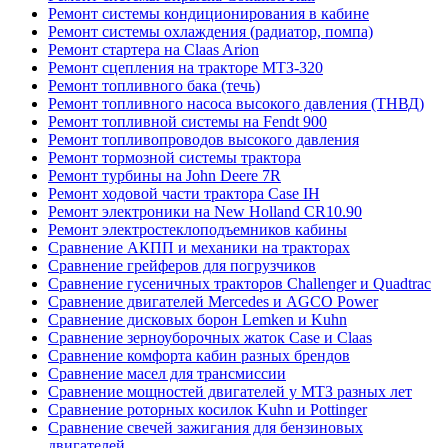
Ремонт системы кондиционирования в кабине
Ремонт системы охлаждения (радиатор, помпа)
Ремонт стартера на Claas Arion
Ремонт сцепления на тракторе МТЗ-320
Ремонт топливного бака (течь)
Ремонт топливного насоса высокого давления (ТНВД)
Ремонт топливной системы на Fendt 900
Ремонт топливопроводов высокого давления
Ремонт тормозной системы трактора
Ремонт турбины на John Deere 7R
Ремонт ходовой части трактора Case IH
Ремонт электроники на New Holland CR10.90
Ремонт электростеклоподъемников кабины
Сравнение АКПП и механики на тракторах
Сравнение грейферов для погрузчиков
Сравнение гусеничных тракторов Challenger и Quadtrac
Сравнение двигателей Mercedes и AGCO Power
Сравнение дисковых борон Lemken и Kuhn
Сравнение зерноуборочных жаток Case и Claas
Сравнение комфорта кабин разных брендов
Сравнение масел для трансмиссии
Сравнение мощностей двигателей у МТЗ разных лет
Сравнение роторных косилок Kuhn и Pottinger
Сравнение свечей зажигания для бензиновых
двигателей