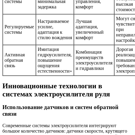
системы
минимальная
управления,
высокая
задержка
комфорт
стоимост
Могут с
Настраиваемое
Лучшая
чувствит
Регулируемые
усилие,
адаптация,
при
системы
адаптация к
увеличенный
неправи
стилю вождения
комфорт
настройк
Имитация
Дорогая
Комбинация
Активная
гидроусилителя,
реализац
преимуществ
обратная
повышение
повыше
электроусилителя
связь
ощущения
требован
и гидравлики
естественности»
электро
Инновационные технологии в
системах электроусилителя руля
Использование датчиков и систем обратной
связи
Современные системы электроусилителя интегрируют
большое количество датчиков: датчики скорости, крутящего