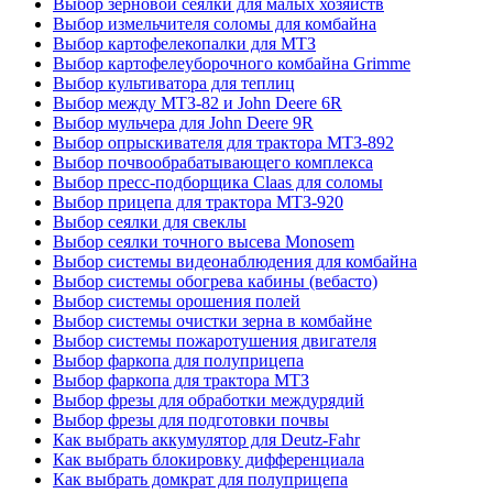
Выбор зерновой сеялки для малых хозяйств
Выбор измельчителя соломы для комбайна
Выбор картофелекопалки для МТЗ
Выбор картофелеуборочного комбайна Grimme
Выбор культиватора для теплиц
Выбор между МТЗ-82 и John Deere 6R
Выбор мульчера для John Deere 9R
Выбор опрыскивателя для трактора МТЗ-892
Выбор почвообрабатывающего комплекса
Выбор пресс-подборщика Claas для соломы
Выбор прицепа для трактора МТЗ-920
Выбор сеялки для свеклы
Выбор сеялки точного высева Monosem
Выбор системы видеонаблюдения для комбайна
Выбор системы обогрева кабины (вебасто)
Выбор системы орошения полей
Выбор системы очистки зерна в комбайне
Выбор системы пожаротушения двигателя
Выбор фаркопа для полуприцепа
Выбор фаркопа для трактора МТЗ
Выбор фрезы для обработки междурядий
Выбор фрезы для подготовки почвы
Как выбрать аккумулятор для Deutz-Fahr
Как выбрать блокировку дифференциала
Как выбрать домкрат для полуприцепа