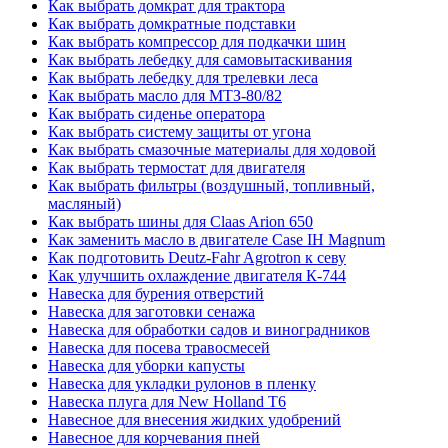
Как выбрать домкрат для трактора
Как выбрать домкратные подставки
Как выбрать компрессор для подкачки шин
Как выбрать лебедку для самовытаскивания
Как выбрать лебедку для трелевки леса
Как выбрать масло для МТЗ-80/82
Как выбрать сиденье оператора
Как выбрать систему защиты от угона
Как выбрать смазочные материалы для ходовой
Как выбрать термостат для двигателя
Как выбрать фильтры (воздушный, топливный,
масляный)
Как выбрать шины для Claas Arion 650
Как заменить масло в двигателе Case IH Magnum
Как подготовить Deutz-Fahr Agrotron к севу
Как улучшить охлаждение двигателя К-744
Навеска для бурения отверстий
Навеска для заготовки сенажа
Навеска для обработки садов и виноградников
Навеска для посева травосмесей
Навеска для уборки капусты
Навеска для укладки рулонов в пленку
Навеска плуга для New Holland T6
Навесное для внесения жидких удобрений
Навесное для корчевания пней