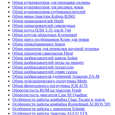
Обзор культиваторов для пропашки целины
Обзор культиваторов для рисовых чеков
Обзор культиваторов-глубокорыхлителей
Обзор мини-трактора Kubota B2601
Обзор опрыскивателей Hardi
Обзор опрыскивателей самоходных
Обзор плуга ПЛН 5-35 для К-744
Обзор плугов оборотных Kverneland
Обзор пресс-подборщиков Krone для тюков
Обзор прикатывающих борон
Обзор прицепов для перевозки крупной техники
Обзор прицепов-самосвалов Fliegl
Обзор разбрасывателей навоза Joskin
Обзор разбрасывателей песка на прицеп
Обзор разбрасывателей песка/соли
Обзор разбрасывателей семян газона
Обзор разбрасывателя удобрений Amazone ZA-M
Обзор телескопического погрузчика Merlo
Обзор фронтального погрузчика JCB 417S
Оборотистость ВОМ на тракторе Fendt
Оборотистость двигателя Case IH Quadtrac
Особенности работы комбайна Claas Tucano в дождь
Особенности работы комбайна Rostselmash ACROS 595
Особенности работы с прицепом Schmitz
Особенности работы трактора AGCO STX