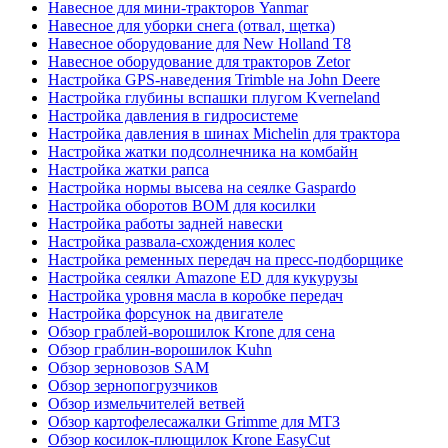
Навесное для мини-тракторов Yanmar
Навесное для уборки снега (отвал, щетка)
Навесное оборудование для New Holland T8
Навесное оборудование для тракторов Zetor
Настройка GPS-наведения Trimble на John Deere
Настройка глубины вспашки плугом Kverneland
Настройка давления в гидросистеме
Настройка давления в шинах Michelin для трактора
Настройка жатки подсолнечника на комбайн
Настройка жатки рапса
Настройка нормы высева на сеялке Gaspardo
Настройка оборотов ВОМ для косилки
Настройка работы задней навески
Настройка развала-схождения колес
Настройка ременных передач на пресс-подборщике
Настройка сеялки Amazone ED для кукурузы
Настройка уровня масла в коробке передач
Настройка форсунок на двигателе
Обзор граблей-ворошилок Krone для сена
Обзор граблин-ворошилок Kuhn
Обзор зерновозов SAM
Обзор зернопогрузчиков
Обзор измельчителей ветвей
Обзор картофелесажалки Grimme для МТЗ
Обзор косилок-плющилок Krone EasyCut