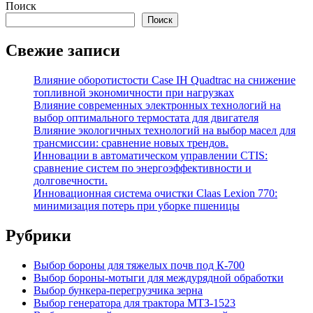
Поиск
Поиск
Свежие записи
Влияние оборотистости Case IH Quadtrac на снижение
топливной экономичности при нагрузках
Влияние современных электронных технологий на
выбор оптимального термостата для двигателя
Влияние экологичных технологий на выбор масел для
трансмиссии: сравнение новых трендов.
Инновации в автоматическом управлении CTIS:
сравнение систем по энергоэффективности и
долговечности.
Инновационная система очистки Claas Lexion 770:
минимизация потерь при уборке пшеницы
Рубрики
Выбор бороны для тяжелых почв под К-700
Выбор бороны-мотыги для междурядной обработки
Выбор бункера-перегрузчика зерна
Выбор генератора для трактора МТЗ-1523