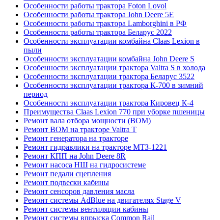
Особенности работы трактора Foton Lovol
Особенности работы трактора John Deere 5E
Особенности работы трактора Lamborghini в РФ
Особенности работы трактора Беларус 2022
Особенности эксплуатации комбайна Claas Lexion в
пыли
Особенности эксплуатации комбайна John Deere S
Особенности эксплуатации трактора Valtra S в холода
Особенности эксплуатации трактора Беларус 3522
Особенности эксплуатации трактора К-700 в зимний
период
Особенности эксплуатации трактора Кировец К-4
Преимущества Claas Lexion 770 при уборке пшеницы
Ремонт вала отбора мощности (ВОМ)
Ремонт ВОМ на тракторе Valtra T
Ремонт генератора на тракторе
Ремонт гидравлики на тракторе МТЗ-1221
Ремонт КПП на John Deere 8R
Ремонт насоса НШ на гидросистеме
Ремонт педали сцепления
Ремонт подвески кабины
Ремонт сенсоров давления масла
Ремонт системы AdBlue на двигателях Stage V
Ремонт системы вентиляции кабины
Ремонт системы впрыска Common Rail