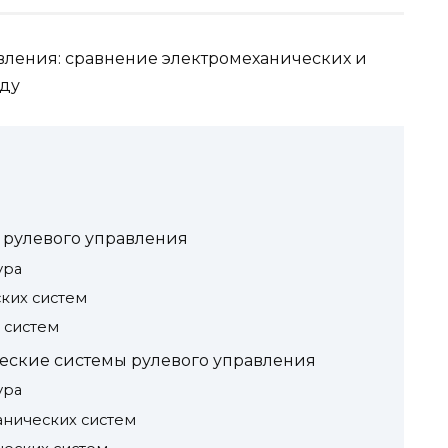
вления: сравнение электромеханических и
оду
 рулевого управления
ура
ких систем
 систем
еские системы рулевого управления
ура
нических систем