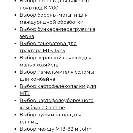
Выбор бороны для тяжелых
почв под К-700
Выбор бороны-мотыги для
междурядной обработки
Выбор бункера-перегрузчика
зерна
Выбор генератора для
трактора МТЗ-1523
Выбор зерновой сеялки для
малых хозяйств
Выбор измельчителя соломы
для комбайна
Выбор картофелекопалки для
МТЗ
Выбор картофелеуборочного
комбайна Grimme
Выбор культиватора для
теплиц
Выбор между МТЗ-82 и John