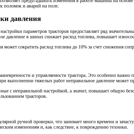
 позволяет предугадывать изменения в работе машины на основе
к поломок и аварий на поле.
ки давления
й настройки параметров тракторов предоставляет ряд значитель
е давление в шинах снижает расход топлива, повышает износос
я может сократить расход топлива до 10% за счет снижения соп
аневренности и управляемости трактора. Это особенно важно пр
 при выполнении тяжелых работ неправильное давление может п
ные с неправильной настройкой, а значит, повышает общую безо
льзованием тракторов.
улярной ручной проверки, что занимает много времени и зачас
ческим изменениям и, как следствие, к повреждению техники.