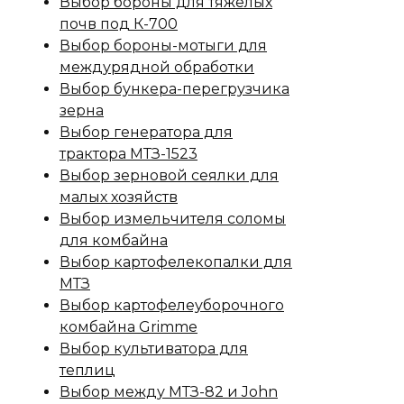
Выбор бороны для тяжелых
почв под К-700
Выбор бороны-мотыги для
междурядной обработки
Выбор бункера-перегрузчика
зерна
Выбор генератора для
трактора МТЗ-1523
Выбор зерновой сеялки для
малых хозяйств
Выбор измельчителя соломы
для комбайна
Выбор картофелекопалки для
МТЗ
Выбор картофелеуборочного
комбайна Grimme
Выбор культиватора для
теплиц
Выбор между МТЗ-82 и John