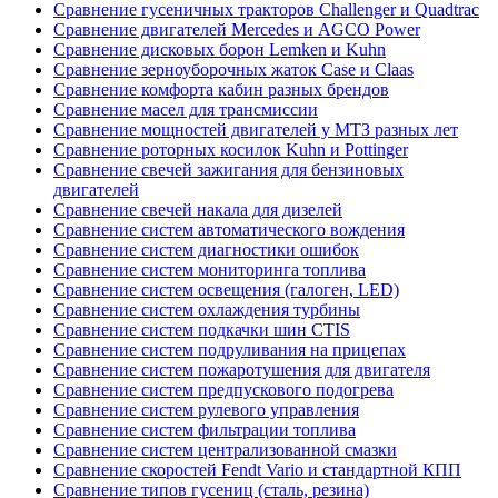
Сравнение гусеничных тракторов Challenger и Quadtrac
Сравнение двигателей Mercedes и AGCO Power
Сравнение дисковых борон Lemken и Kuhn
Сравнение зерноуборочных жаток Case и Claas
Сравнение комфорта кабин разных брендов
Сравнение масел для трансмиссии
Сравнение мощностей двигателей у МТЗ разных лет
Сравнение роторных косилок Kuhn и Pottinger
Сравнение свечей зажигания для бензиновых
двигателей
Сравнение свечей накала для дизелей
Сравнение систем автоматического вождения
Сравнение систем диагностики ошибок
Сравнение систем мониторинга топлива
Сравнение систем освещения (галоген, LED)
Сравнение систем охлаждения турбины
Сравнение систем подкачки шин CTIS
Сравнение систем подруливания на прицепах
Сравнение систем пожаротушения для двигателя
Сравнение систем предпускового подогрева
Сравнение систем рулевого управления
Сравнение систем фильтрации топлива
Сравнение систем централизованной смазки
Сравнение скоростей Fendt Vario и стандартной КПП
Сравнение типов гусениц (сталь, резина)