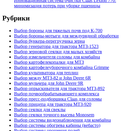
Инновационная система очистки Claas Lexion 770:
минимизация потерь при уборке пшеницы
Рубрики
Выбор бороны для тяжелых почв под К-700
Выбор бороны-мотыги для междурядной обработки
Выбор бункера-перегрузчика зерна
Выбор генератора для трактора МТЗ-1523
Выбор зерновой сеялки для малых хозяйств
Выбор измельчителя соломы для комбайна
Выбор картофелекопалки для МТЗ
Выбор картофелеуборочного комбайна Grimme
Выбор культиватора для теплиц
Выбор между МТЗ-82 и John Deere 6R
Выбор мульчера для John Deere 9R
Выбор опрыскивателя для трактора МТЗ-892
Выбор почвообрабатывающего комплекса
Выбор пресс-подборщика Claas для соломы
Выбор прицепа для трактора МТЗ-920
Выбор сеялки для свеклы
Выбор сеялки точного высева Monosem
Выбор системы видеонаблюдения для комбайна
Выбор системы обогрева кабины (вебасто)
Выбор системы орошения полей