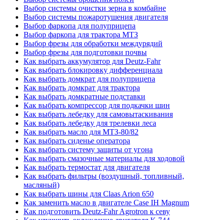
Выбор системы очистки зерна в комбайне
Выбор системы пожаротушения двигателя
Выбор фаркопа для полуприцепа
Выбор фаркопа для трактора МТЗ
Выбор фрезы для обработки междурядий
Выбор фрезы для подготовки почвы
Как выбрать аккумулятор для Deutz-Fahr
Как выбрать блокировку дифференциала
Как выбрать домкрат для полуприцепа
Как выбрать домкрат для трактора
Как выбрать домкратные подставки
Как выбрать компрессор для подкачки шин
Как выбрать лебедку для самовытаскивания
Как выбрать лебедку для трелевки леса
Как выбрать масло для МТЗ-80/82
Как выбрать сиденье оператора
Как выбрать систему защиты от угона
Как выбрать смазочные материалы для ходовой
Как выбрать термостат для двигателя
Как выбрать фильтры (воздушный, топливный,
масляный)
Как выбрать шины для Claas Arion 650
Как заменить масло в двигателе Case IH Magnum
Как подготовить Deutz-Fahr Agrotron к севу