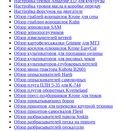
Настройка сеялки Amazone ED для кукурузы
Настройка уровня масла в коробке передач
Настройка форсунок на двигателе
Обзор граблей-ворошилок Krone для сена
Обзор граблин-ворошилок Kuhn
Обзор зерновозов SAM
Обзор зернопогрузчиков
Обзор измельчителей ветвей
Обзор картофелесажалки Grimme для МТЗ
Обзор косилок-плющилок Krone EasyCut
Обзор культиваторов для пропашки целины
Обзор культиваторов для рисовых чеков
Обзор культиваторов-глубокорыхлителей
Обзор мини-трактора Kubota B2601
Обзор опрыскивателей Hardi
Обзор опрыскивателей самоходных
Обзор плуга ПЛН 5-35 для К-744
Обзор плугов оборотных Kverneland
Обзор пресс-подборщиков Krone для тюков
Обзор прикатывающих борон
Обзор прицепов для перевозки крупной техники
Обзор прицепов-самосвалов Fliegl
Обзор разбрасывателей навоза Joskin
Обзор разбрасывателей песка на прицеп
Обзор разбрасывателей песка/соли