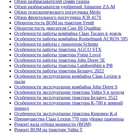
Обзор разбрасывателей семян газона
Обзор разбрасывателя удобрений Amazone ZA-M
Обзор телескопического погрузчика Merlo
Обзор фронтального погрузчика JCB 417S
Оборотистость ВОМ на тракторе Fendt
Оборотистость двигателя Case IH Quadtrac
Особенности работы комбайна Claas Tucano в дождь
Особенности работы комбайна Rostselmash ACROS 595
Особенности работы с прицепом Schmitz
Особенности работы трактора AGCO STX
Особенности работы трактора Foton Lovol
Особенности работы трактора John Deere 5E
Особенности работы трактора Lamborghini в РФ
Особенности работы трактора Беларус 2022
Особенности эксплуатации комбайна Claas Lexion в
пыли
Особенности эксплуатации комбайна John Deere S
Особенности эксплуатации трактора Valtra S в холода
Особенности эксплуатации трактора Беларус 3522
Особенности эксплуатации трактора К-700 в зимний
период
Особенности эксплуатации трактора Кировец К-4
Преимущества Claas Lexion 770 при уборке пшеницы
Ремонт вала отбора мощности (ВОМ)
Ремонт ВОМ на тракторе Valtra T