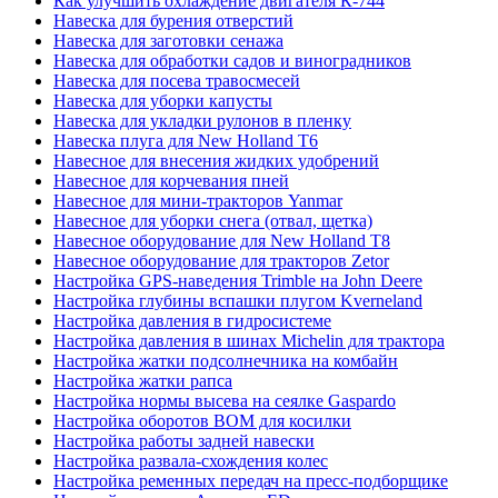
Как улучшить охлаждение двигателя К-744
Навеска для бурения отверстий
Навеска для заготовки сенажа
Навеска для обработки садов и виноградников
Навеска для посева травосмесей
Навеска для уборки капусты
Навеска для укладки рулонов в пленку
Навеска плуга для New Holland T6
Навесное для внесения жидких удобрений
Навесное для корчевания пней
Навесное для мини-тракторов Yanmar
Навесное для уборки снега (отвал, щетка)
Навесное оборудование для New Holland T8
Навесное оборудование для тракторов Zetor
Настройка GPS-наведения Trimble на John Deere
Настройка глубины вспашки плугом Kverneland
Настройка давления в гидросистеме
Настройка давления в шинах Michelin для трактора
Настройка жатки подсолнечника на комбайн
Настройка жатки рапса
Настройка нормы высева на сеялке Gaspardo
Настройка оборотов ВОМ для косилки
Настройка работы задней навески
Настройка развала-схождения колес
Настройка ременных передач на пресс-подборщике