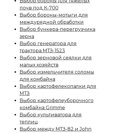
Выбор бороны для тяжелых
почв под К-700
Выбор бороны-мотыги для
междурядной обработки
Выбор бункера-перегрузчика
зерна
Выбор генератора для
трактора МТЗ-1523
Выбор зерновой сеялки для
малых хозяйств
Выбор измельчителя соломы
для комбайна
Выбор картофелекопалки для
МТЗ
Выбор картофелеуборочного
комбайна Grimme
Выбор культиватора для
теплиц
Выбор между МТЗ-82 и John